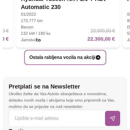
Automatic 230
01/2022
0
173.777 km
8
Benzin
D
00 €
23.900,00 €
132 kW / 180 ks
5
00 €
22.300,00 €
Jamstvo
J
Ostala rabljena vozila na akciji
Pretplati se na Newsletter
Na stranici
autoto.hr
koristimo kolačiće i slične
Ukoliko želite da Vas Autoto obavještava o novostima,
tehnologije kako bismo spremali i pristupali
dolasku novih vozila i akcijama koje smo pripremili za Vas,
informacijama na vašem uređaju. To nam omogućuje
molimo da se prijavite na naš newsletter.
da poboljšamo funkcionalnost stranice, analiziramo
posjećenost te prikazujemo personalizirane oglase i
sadržaje koji bi vas mogli zanimati. U tu svrhu mogu