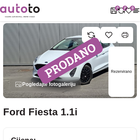
Naslovnica
Rabljena vozila
Ford
Fiesta
Ford Fiesta 1.1i
0
0
0
Rezervirano
Pogledajte fotogaleriju
Ford Fiesta 1.1i