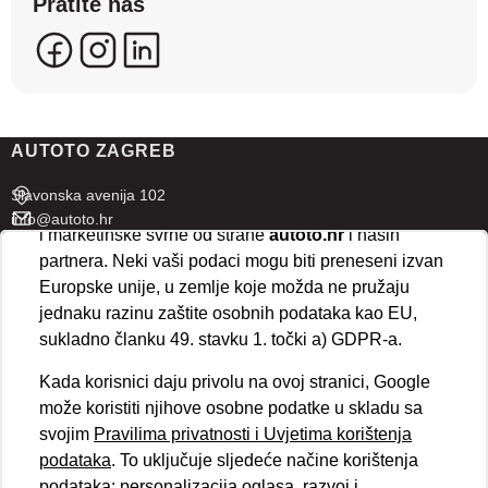
Pratite nas
se kreirati korisnički profili koji povezuju podatke s
više uređaja i web lokacija. Naši partneri također
koriste ove tehnologije.
U naprednim postavkama klikom na opciju
„Spremi“
prihvaćate isključivo osnovne kolačiće potrebne za
AUTOTO ZAGREB
ispravno funkcioniranje stranice. Odabirom
„Prihvaćam“
omogućujete spremanje svih vrsta
Slavonska avenija 102
kolačića na vaš uređaj i njihovu obradu za analitičke
info@autoto.hr
i marketinške svrhe od strane
autoto.hr
i naših
Pon - Pet 07:30-18:00
partnera. Neki vaši podaci mogu biti preneseni izvan
Sub 08:00-13:00
Europske unije, u zemlje koje možda ne pružaju
jednaku razinu zaštite osobnih podataka kao EU,
AUTOTO SPLIT
sukladno članku 49. stavku 1. točki a) GDPR-a.
Ul. kralja Stjepana Držislava 18
Kada korisnici daju privolu na ovoj stranici, Google
info@autoto.hr
može koristiti njihove osobne podatke u skladu sa
Pon - Pet 08:00-17:00
svojim
Pravilima privatnosti i Uvjetima korištenja
Sub 08:00-13:00
podataka
. To uključuje sljedeće načine korištenja
podataka: personalizacija oglasa, razvoj i