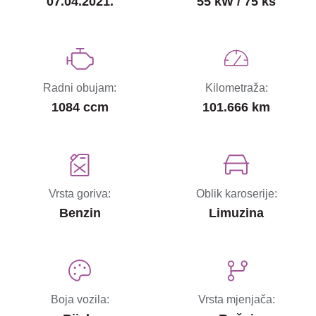
07.04.2021.
55 kW / 75 ks
Radni obujam:
Kilometraža:
1084 ccm
101.666 km
Vrsta goriva:
Oblik karoserije:
Benzin
Limuzina
Boja vozila:
Vrsta mjenjača: