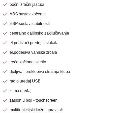
bočni zračni jastuci
ABS sustav kočenja
ESP sustav stabilnosti
centralno daljinsko zaključavanje
el.podizači prednjih stakala
Nova lokacija - Slavonska
el.podesiva vanjska zrcala
avenija 102, Resnik
treće kočiono svjetlo
Brza pretraga
Napredna pretraga
djeljiva i preklopiva stražnja klupa
radio uređaj USB
klima uređaj
Traži
zaslon u boji - touchscreen
multifunkcijski kožni upravljač