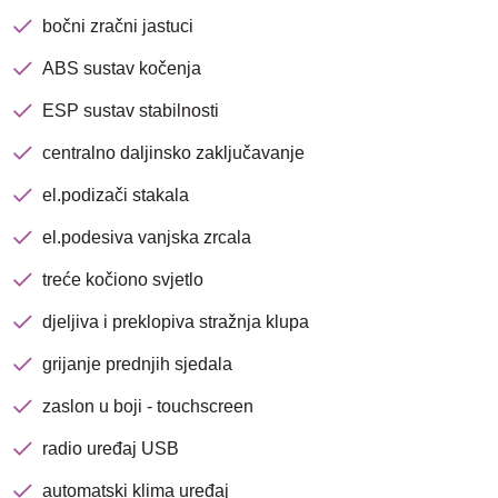
bočni zračni jastuci
ABS sustav kočenja
ESP sustav stabilnosti
centralno daljinsko zaključavanje
el.podizači stakala
el.podesiva vanjska zrcala
treće kočiono svjetlo
djeljiva i preklopiva stražnja klupa
grijanje prednjih sjedala
Nova lokacija - Slavonska
zaslon u boji - touchscreen
avenija 102, Resnik
radio uređaj USB
Brza pretraga
Napredna pretraga
automatski klima uređaj