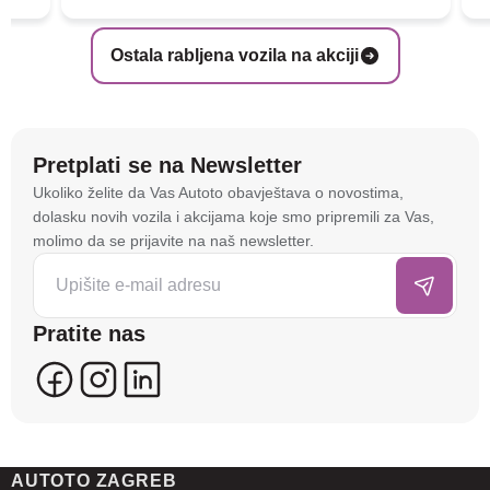
Ostala rabljena vozila na akciji
Pretplati se na Newsletter
Na stranici
autoto.hr
koristimo kolačiće i slične
Ukoliko želite da Vas Autoto obavještava o novostima,
tehnologije kako bismo spremali i pristupali
dolasku novih vozila i akcijama koje smo pripremili za Vas,
informacijama na vašem uređaju. To nam omogućuje
molimo da se prijavite na naš newsletter.
da poboljšamo funkcionalnost stranice, analiziramo
posjećenost te prikazujemo personalizirane oglase i
sadržaje koji bi vas mogli zanimati. U tu svrhu mogu
Pratite nas
se kreirati korisnički profili koji povezuju podatke s
više uređaja i web lokacija. Naši partneri također
koriste ove tehnologije.
U naprednim postavkama klikom na opciju
„Spremi“
prihvaćate isključivo osnovne kolačiće potrebne za
AUTOTO ZAGREB
ispravno funkcioniranje stranice. Odabirom