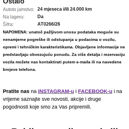
Ostalo
24 mjeseca i/ili 24.000 km
Autoto jamstvo:
Da
Na lageru:
AT0266/26
Šifra:
NAPOMENA: unatoč pažljivom unosu podataka moguće su
nenamjerne pogreške ili odstupanja u podacima o vozilu,
opremi i tehničkim karakteristikama. Objavljene informacije ne
predstavljaju obvezujuću ponudu.
Za više detalja i rezervaciju
vozila možete nas kontaktirati putem e-maila ili na navedene
brojeve telefona.
Pratite nas
na
INSTAGRAM-u
i
FACEBOOK-u
i na
vrijeme saznajte sve novosti, akcije i druge
pogodnosti koje smo za Vas pripremili.