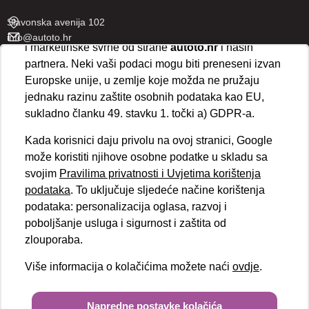
„Prihvaćam“
omogućujete spremanje svih vrsta
Slavonska avenija 102
kolačića na vaš uređaj i njihovu obradu za analitičke
info@autoto.hr
i marketinške svrhe od strane
autoto.hr
i naših
Pon - Pet 07:30-18:00
partnera. Neki vaši podaci mogu biti preneseni izvan
Sub 08:00-13:00
Europske unije, u zemlje koje možda ne pružaju
jednaku razinu zaštite osobnih podataka kao EU,
AUTOTO SPLIT
sukladno članku 49. stavku 1. točki a) GDPR-a.
Ul. kralja Stjepana Držislava 18
Kada korisnici daju privolu na ovoj stranici, Google
info@autoto.hr
može koristiti njihove osobne podatke u skladu sa
Pon - Pet 08:00-17:00
svojim
Pravilima privatnosti i Uvjetima korištenja
Sub 08:00-13:00
podataka
. To uključuje sljedeće načine korištenja
podataka: personalizacija oglasa, razvoj i
BRZI LINKOVI
poboljšanje usluga i sigurnost i zaštita od
Novosti
zlouporaba.
Politika kolačića
Politika privatnosti
Više informacija o kolačićima možete naći
ovdje
.
VELEPRODAJA
Obvezni podaci
Copyright © 2026.
Autoto.hr
Napredne postavke kolačića