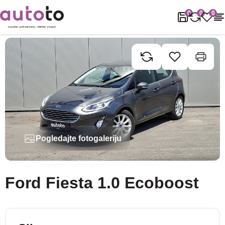
Naslovnica
Rabljena vozila
Ford
Fiesta
Ford Fiesta 1.0 Ecobo
0
0
0
Pogledajte fotogaleriju
Ford Fiesta 1.0 Ecoboost