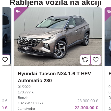
Rabljena vozila na akciji
%
Hyundai Tucson NX4 1.6 T HEV
F
Automatic 230
01/2022
0
173.777 km
8
Benzin
D
00 €
23.900,00 €
132 kW / 180 ks
5
00 €
22.300,00 €
Jamstvo
J