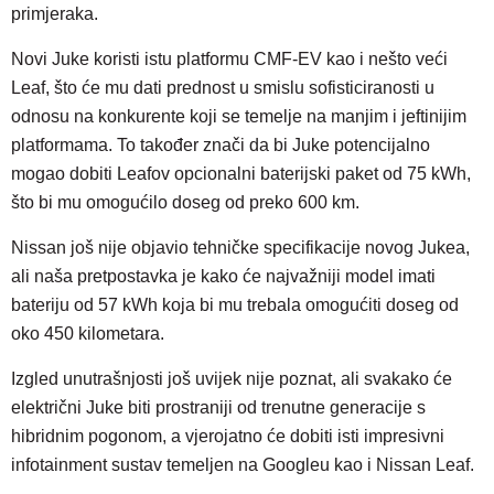
primjeraka.
Novi Juke koristi istu platformu CMF-EV kao i nešto veći
Leaf, što će mu dati prednost u smislu sofisticiranosti u
odnosu na konkurente koji se temelje na manjim i jeftinijim
platformama. To također znači da bi Juke potencijalno
mogao dobiti Leafov opcionalni baterijski paket od 75 kWh,
što bi mu omogućilo doseg od preko 600 km.
Nissan još nije objavio tehničke specifikacije novog Jukea,
Nova lokacija - Slavonska
ali naša pretpostavka je kako će najvažniji model imati
avenija 102, Resnik
bateriju od 57 kWh koja bi mu trebala omogućiti doseg od
oko 450 kilometara.
Brza pretraga
Napredna pretraga
Izgled unutrašnjosti još uvijek nije poznat, ali svakako će
električni Juke biti prostraniji od trenutne generacije s
hibridnim pogonom, a vjerojatno će dobiti isti impresivni
infotainment sustav temeljen na Googleu kao i Nissan Leaf.
Traži