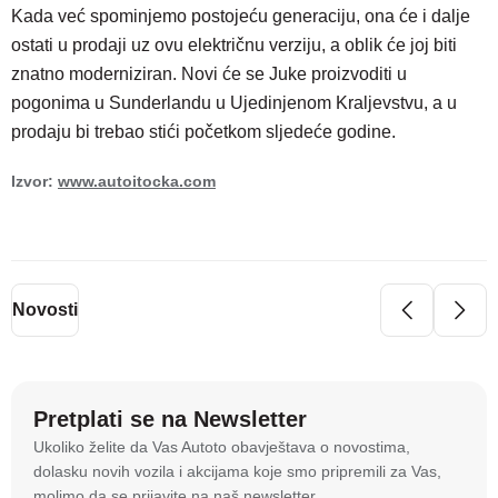
Kada već spominjemo postojeću generaciju, ona će i dalje
ostati u prodaji uz ovu električnu verziju, a oblik će joj biti
znatno moderniziran. Novi će se Juke proizvoditi u
pogonima u Sunderlandu u Ujedinjenom Kraljevstvu, a u
prodaju bi trebao stići početkom sljedeće godine.
Izvor:
www.autoitocka.com
Novosti
Pretplati se na Newsletter
Na stranici
autoto.hr
koristimo kolačiće i slične
Ukoliko želite da Vas Autoto obavještava o novostima,
tehnologije kako bismo spremali i pristupali
dolasku novih vozila i akcijama koje smo pripremili za Vas,
informacijama na vašem uređaju. To nam omogućuje
molimo da se prijavite na naš newsletter.