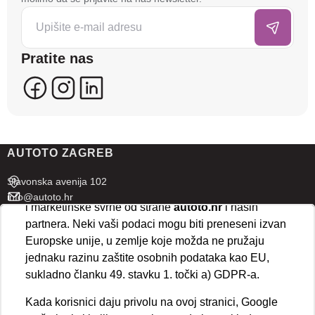
da poboljšamo funkcionalnost stranice, analiziramo
posjećenost te prikazujemo personalizirane oglase i
sadržaje koji bi vas mogli zanimati. U tu svrhu mogu
Pratite nas
se kreirati korisnički profili koji povezuju podatke s
više uređaja i web lokacija. Naši partneri također
koriste ove tehnologije.
U naprednim postavkama klikom na opciju
„Spremi“
prihvaćate isključivo osnovne kolačiće potrebne za
AUTOTO ZAGREB
ispravno funkcioniranje stranice. Odabirom
„Prihvaćam“
omogućujete spremanje svih vrsta
Slavonska avenija 102
kolačića na vaš uređaj i njihovu obradu za analitičke
info@autoto.hr
i marketinške svrhe od strane
autoto.hr
i naših
Pon - Pet 07:30-18:00
partnera. Neki vaši podaci mogu biti preneseni izvan
Sub 08:00-13:00
Europske unije, u zemlje koje možda ne pružaju
jednaku razinu zaštite osobnih podataka kao EU,
AUTOTO SPLIT
sukladno članku 49. stavku 1. točki a) GDPR-a.
Ul. kralja Stjepana Držislava 18
Kada korisnici daju privolu na ovoj stranici, Google
info@autoto.hr