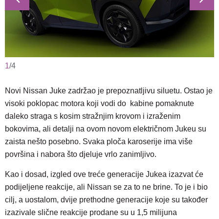
1
/
4
Novi Nissan Juke zadržao je prepoznatljivu siluetu. Ostao je
visoki poklopac motora koji vodi do kabine pomaknute
daleko straga s kosim stražnjim krovom i izraženim
bokovima, ali detalji na ovom novom električnom Jukeu su
zaista nešto posebno. Svaka ploča karoserije ima više
površina i nabora što djeluje vrlo zanimljivo.
Kao i dosad, izgled ove treće generacije Jukea izazvat će
podijeljene reakcije, ali Nissan se za to ne brine. To je i bio
cilj, a uostalom, dvije prethodne generacije koje su također
izazivale slične reakcije prodane su u 1,5 milijuna