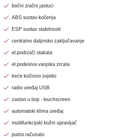
bočni zračni jastuci
ABS sustav kočenja
ESP sustav stabilnosti
centralno daljinsko zaključavanje
el.podizači stakala
el.podesiva vanjska zrcala
treće kočiono svjetlo
radio uređaj USB
Nova lokacija - Slavonska
zaslon u boji - touchscreen
avenija 102, Resnik
automatski klima uređaj
Brza pretraga
Napredna pretraga
multifunkcijski kožni upravljač
putno računalo