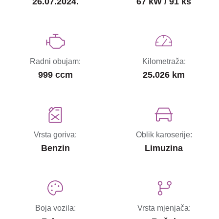
26.07.2024.
67 kW / 91 ks
Radni obujam:
Kilometraža:
999 ccm
25.026 km
Vrsta goriva:
Oblik karoserije:
Benzin
Limuzina
Boja vozila:
Vrsta mjenjača: