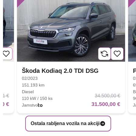
Škoda Kodiaq 2.0 TDI DSG
02/2023
0
151.193 km
6
Diesel
B
01 €
34.500,00 €
110 kW / 150 ks
9
00 €
31.500,00 €
Jamstvo
J
Ostala rabljena vozila na akciji