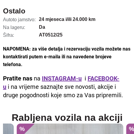
Ostalo
24 mjeseca i/ili 24.000 km
Autoto jamstvo:
Da
Na lageru:
AT0512/25
Šifra:
NAPOMENA: za više detalja i rezervaciju vozila možete nas
kontaktirati putem e-maila ili na navedene brojeve
telefona.
Pratite nas
na
INSTAGRAM-u
i
FACEBOOK-
u
i na vrijeme saznajte sve novosti, akcije i
druge pogodnosti koje smo za Vas pripremili.
Rabljena vozila na akciji
%