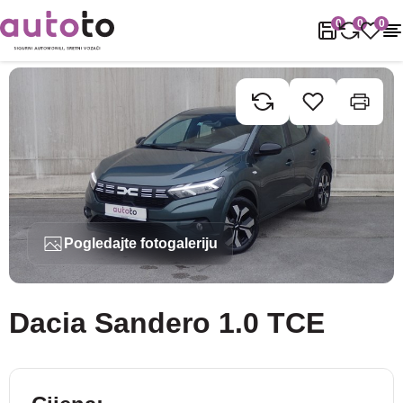
Naslovnica
Rabljena vozila
Dacia
Sandero
Dacia Sandero 1.
0
0
0
Pogledajte fotogaleriju
Dacia Sandero 1.0 TCE