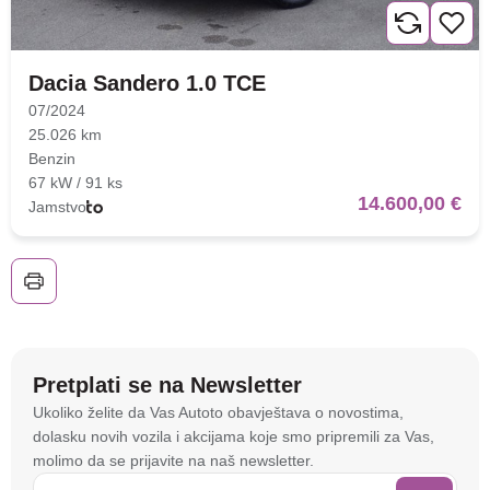
Dacia Sandero 1.0 TCE
07/2024
25.026 km
Benzin
67 kW / 91 ks
14.600,00 €
Jamstvo
Nova lokacija - Slavonska
avenija 102, Resnik
Brza pretraga
Napredna pretraga
Pretplati se na Newsletter
Na stranici
autoto.hr
koristimo kolačiće i slične
Ukoliko želite da Vas Autoto obavještava o novostima,
tehnologije kako bismo spremali i pristupali
dolasku novih vozila i akcijama koje smo pripremili za Vas,
Traži
informacijama na vašem uređaju. To nam omogućuje
molimo da se prijavite na naš newsletter.
da poboljšamo funkcionalnost stranice, analiziramo