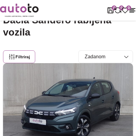
Naslovnica
Rabljena vozila
Dacia
Sandero
0
0
0
Dacia Sandero rabljena
vozila
Filtriraj