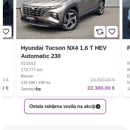
Hyundai Tucson NX4 1.6 T HEV
F
Automatic 230
01/2022
0
173.777 km
8
Benzin
D
00 €
23.900,00 €
132 kW / 180 ks
5
00 €
22.300,00 €
Jamstvo
J
Ostala rabljena vozila na akciji