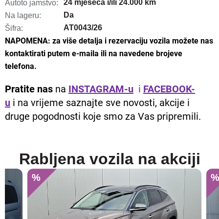
24 mjeseca i/ili 24.000 km
Autoto jamstvo:
Da
Na lageru:
AT0043/26
Šifra:
NAPOMENA: za više detalja i rezervaciju vozila možete nas
kontaktirati putem e-maila ili na navedene brojeve
telefona.
Pratite nas
na
INSTAGRAM-u
i
FACEBOOK-
u
i na vrijeme saznajte sve novosti, akcije i
druge pogodnosti koje smo za Vas pripremili.
Rabljena vozila na akciji
%