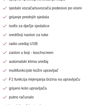
sjedalo vozača/suvozača podesivo po visini
Nova lokacija - Slavonska
grijanje prednjih sjedala
avenija 102, Resnik
isofix za dječje sjedalice
Brza pretraga
Napredna pretraga
središnji naslon za ruke
radio uređaj USB
zaslon u boji - touchscreen
Traži
automatski klima uređaj
multifunkcijski kožni upravljač
F1 funkcija mijenjanja brzina na upravljaču
grijano kolo upravljača
putno računalo