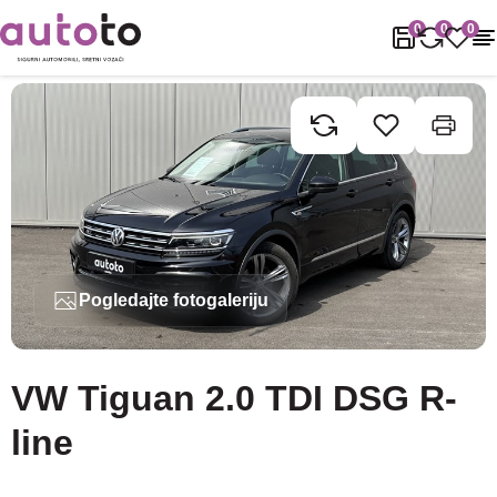
Naslovnica
Rabljena vozila
VW
Tiguan
VW Tiguan 2.0 TDI DS
0
0
0
Pogledajte fotogaleriju
VW Tiguan 2.0 TDI DSG R-
line