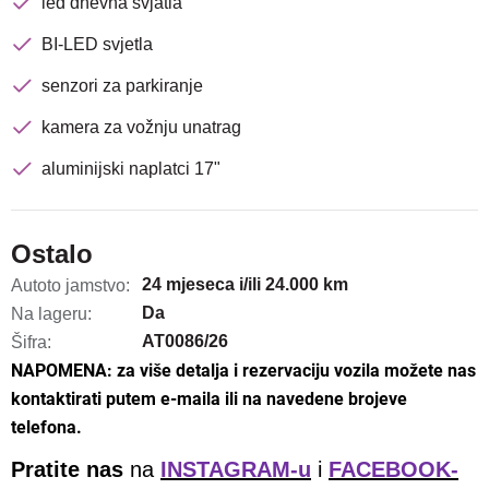
led dnevna svjatla
BI-LED svjetla
senzori za parkiranje
kamera za vožnju unatrag
aluminijski naplatci 17"
Ostalo
24 mjeseca i/ili 24.000 km
Autoto jamstvo:
Da
Na lageru:
AT0086/26
Šifra:
NAPOMENA: za više detalja i rezervaciju vozila možete nas
kontaktirati putem e-maila ili na navedene brojeve
telefona.
Pratite nas
na
INSTAGRAM-u
i
FACEBOOK-