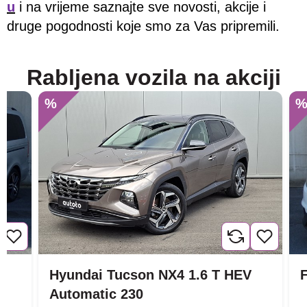
u
i na vrijeme saznajte sve novosti, akcije i
druge pogodnosti koje smo za Vas pripremili.
Rabljena vozila na akciji
%
Hyundai Tucson NX4 1.6 T HEV
F
Automatic 230