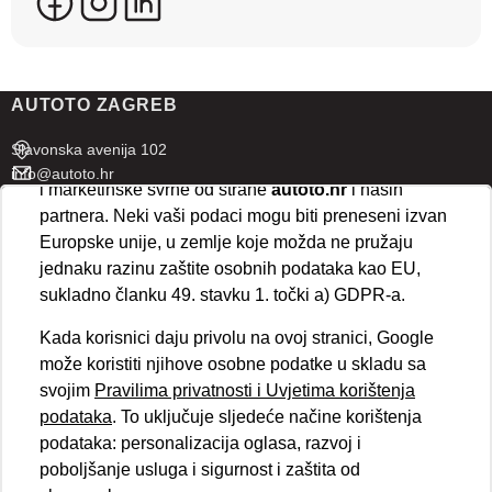
koriste ove tehnologije.
U naprednim postavkama klikom na opciju
„Spremi“
prihvaćate isključivo osnovne kolačiće potrebne za
AUTOTO ZAGREB
ispravno funkcioniranje stranice. Odabirom
„Prihvaćam“
omogućujete spremanje svih vrsta
Slavonska avenija 102
kolačića na vaš uređaj i njihovu obradu za analitičke
info@autoto.hr
i marketinške svrhe od strane
autoto.hr
i naših
Pon - Pet 07:30-18:00
partnera. Neki vaši podaci mogu biti preneseni izvan
Sub 08:00-13:00
Europske unije, u zemlje koje možda ne pružaju
jednaku razinu zaštite osobnih podataka kao EU,
AUTOTO SPLIT
sukladno članku 49. stavku 1. točki a) GDPR-a.
Ul. kralja Stjepana Držislava 18
Kada korisnici daju privolu na ovoj stranici, Google
info@autoto.hr
može koristiti njihove osobne podatke u skladu sa
Pon - Pet 08:00-17:00
svojim
Pravilima privatnosti i Uvjetima korištenja
Sub 08:00-13:00
podataka
. To uključuje sljedeće načine korištenja
podataka: personalizacija oglasa, razvoj i
BRZI LINKOVI
poboljšanje usluga i sigurnost i zaštita od
Novosti