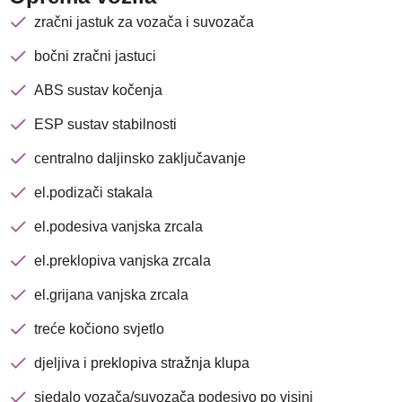
zračni jastuk za vozača i suvozača
bočni zračni jastuci
ABS sustav kočenja
ESP sustav stabilnosti
centralno daljinsko zaključavanje
el.podizači stakala
el.podesiva vanjska zrcala
el.preklopiva vanjska zrcala
el.grijana vanjska zrcala
treće kočiono svjetlo
Nova lokacija - Slavonska
djeljiva i preklopiva stražnja klupa
avenija 102, Resnik
sjedalo vozača/suvozača podesivo po visini