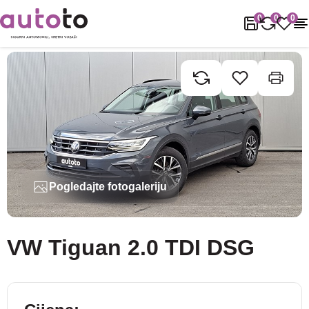
Naslovnica
Rabljena vozila
VW
Tiguan
VW Tiguan 2.0 TDI D
0
0
0
Pogledajte fotogaleriju
VW Tiguan 2.0 TDI DSG