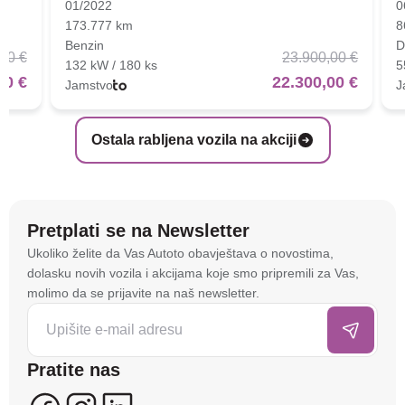
01/2022
0
173.777 km
8
Benzin
D
00 €
23.900,00 €
132 kW / 180 ks
5
00 €
22.300,00 €
Jamstvo
J
Ostala rabljena vozila na akciji
Pretplati se na Newsletter
Na stranici
autoto.hr
koristimo kolačiće i slične
Ukoliko želite da Vas Autoto obavještava o novostima,
tehnologije kako bismo spremali i pristupali
dolasku novih vozila i akcijama koje smo pripremili za Vas,
informacijama na vašem uređaju. To nam omogućuje
molimo da se prijavite na naš newsletter.
da poboljšamo funkcionalnost stranice, analiziramo
posjećenost te prikazujemo personalizirane oglase i
sadržaje koji bi vas mogli zanimati. U tu svrhu mogu
Pratite nas
se kreirati korisnički profili koji povezuju podatke s
više uređaja i web lokacija. Naši partneri također