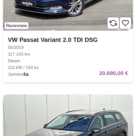
Rezervirano
VW Passat Variant 2.0 TDI DSG
05/2019
117.143 km
Diesel
110 kW / 150 ks
20.690,00 €
Jamstvo
Nova lokacija - Slavonska
avenija 102, Resnik
Brza pretraga
Napredna pretraga