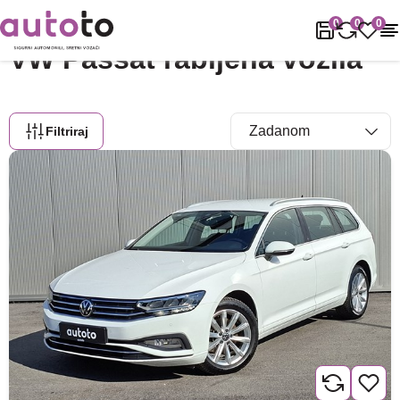
Naslovnica
Rabljena vozila
VW
Passat
0
0
0
VW Passat rabljena vozila
Filtriraj