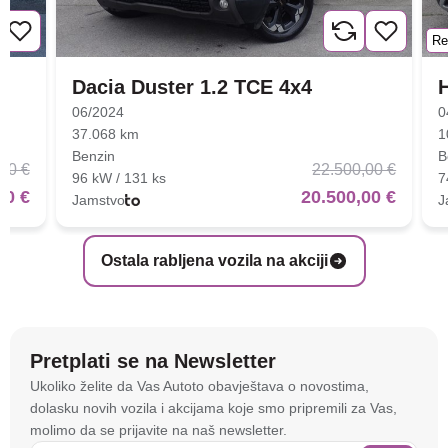
Re
Dacia Duster 1.2 TCE 4x4
06/2024
0
37.068 km
1
Benzin
B
00 €
22.500,00 €
96 kW / 131 ks
7
00 €
20.500,00 €
Jamstvo
J
Ostala rabljena vozila na akciji
Pretplati se na Newsletter
Na stranici
autoto.hr
koristimo kolačiće i slične
Ukoliko želite da Vas Autoto obavještava o novostima,
tehnologije kako bismo spremali i pristupali
dolasku novih vozila i akcijama koje smo pripremili za Vas,
informacijama na vašem uređaju. To nam omogućuje
molimo da se prijavite na naš newsletter.
da poboljšamo funkcionalnost stranice, analiziramo