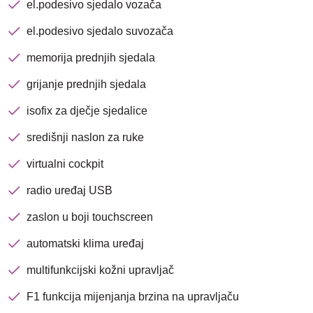
el.podesivo sjedalo vozača
Nova lokacija - Slavonska
avenija 102, Resnik
el.podesivo sjedalo suvozača
memorija prednjih sjedala
Brza pretraga
Napredna pretraga
grijanje prednjih sjedala
isofix za dječje sjedalice
Traži
središnji naslon za ruke
virtualni cockpit
radio uređaj USB
zaslon u boji touchscreen
automatski klima uređaj
multifunkcijski kožni upravljač
F1 funkcija mijenjanja brzina na upravljaču