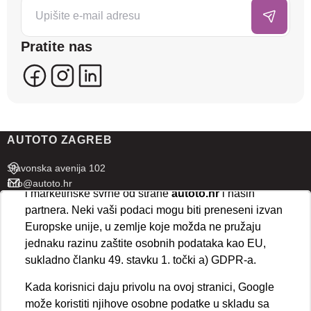
posjećenost te prikazujemo personalizirane oglase i
sadržaje koji bi vas mogli zanimati. U tu svrhu mogu
Pratite nas
se kreirati korisnički profili koji povezuju podatke s
više uređaja i web lokacija. Naši partneri također
koriste ove tehnologije.
U naprednim postavkama klikom na opciju
„Spremi“
prihvaćate isključivo osnovne kolačiće potrebne za
AUTOTO ZAGREB
ispravno funkcioniranje stranice. Odabirom
„Prihvaćam“
omogućujete spremanje svih vrsta
Slavonska avenija 102
kolačića na vaš uređaj i njihovu obradu za analitičke
info@autoto.hr
i marketinške svrhe od strane
autoto.hr
i naših
Pon - Pet 07:30-18:00
partnera. Neki vaši podaci mogu biti preneseni izvan
Sub 08:00-13:00
Europske unije, u zemlje koje možda ne pružaju
jednaku razinu zaštite osobnih podataka kao EU,
AUTOTO SPLIT
sukladno članku 49. stavku 1. točki a) GDPR-a.
Ul. kralja Stjepana Držislava 18
Kada korisnici daju privolu na ovoj stranici, Google
info@autoto.hr
može koristiti njihove osobne podatke u skladu sa
Pon - Pet 08:00-17:00