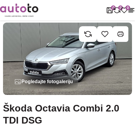
Naslovnica
Rabljena vozila
Škoda
Octavia
Škoda Octavia Co
0
0
0
Pogledajte fotogaleriju
Škoda Octavia Combi 2.0
TDI DSG