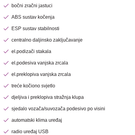
bočni zračni jastuci
ABS sustav kočenja
ESP sustav stabilnosti
centralno daljinsko zaključavanje
el.podizači stakala
el.podesiva vanjska zrcala
el.preklopiva vanjska zrcala
treće kočiono svjetlo
djeljiva i preklopiva stražnja klupa
Nova lokacija - Slavonska
avenija 102, Resnik
sjedalo vozača/suvozača podesivo po visini
automatski klima uređaj
Brza pretraga
Napredna pretraga
radio uređaj USB