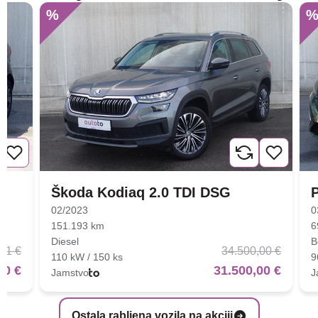
%
Škoda Kodiaq 2.0 TDI DSG
02/2023
0
151.193 km
6
Diesel
B
01 €
34.500,00 €
110 kW / 150 ks
9
00 €
31.500,00 €
Jamstvo
J
Ostala rabljena vozila na akciji