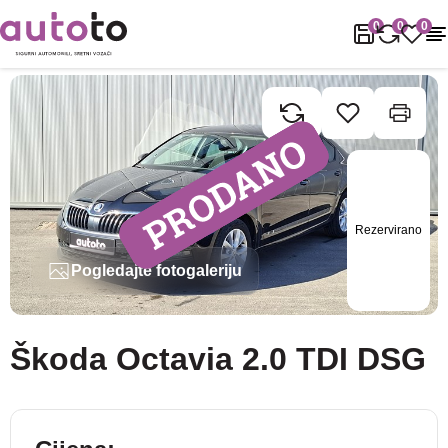
Naslovnica
Rabljena vozila
Škoda
Octavia
Škoda Octavia 2.0
0
0
0
Rezervirano
Pogledajte fotogaleriju
Škoda Octavia 2.0 TDI DSG