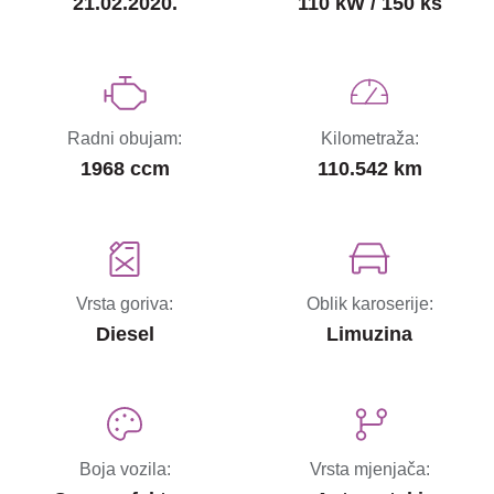
21.02.2020.
110 kW / 150 ks
Radni obujam:
Kilometraža:
1968 ccm
110.542 km
Vrsta goriva:
Oblik karoserije:
Diesel
Limuzina
Boja vozila:
Vrsta mjenjača: