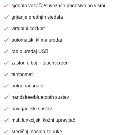
avenija 102, Resnik
sjedalo vozača/suvozača podesivo po visini
grijanje prednjih sjedala
Brza pretraga
Napredna pretraga
virtualni cockpit
automatski klima uređaj
Traži
radio uređaj USB
zaslon u boji - touchscreen
tempomat
putno računalo
handsfree/bluetooth sustav
navigacijski sustav
multifunkcijski kožni upravljač
središnji naslon za ruke