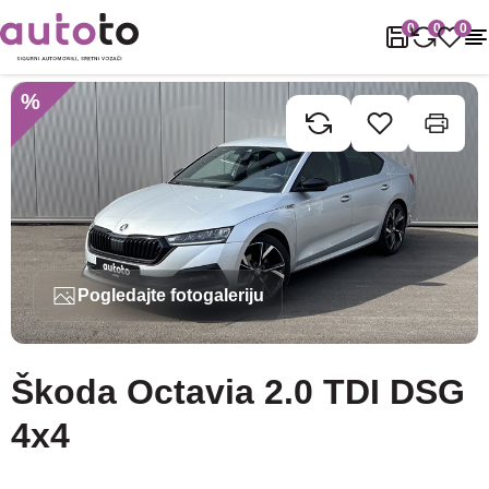
Naslovnica
Rabljena vozila
Škoda
Octavia
Škoda Octavia 2.0
0
0
0
%
Pogledajte fotogaleriju
Škoda Octavia 2.0 TDI DSG
4x4