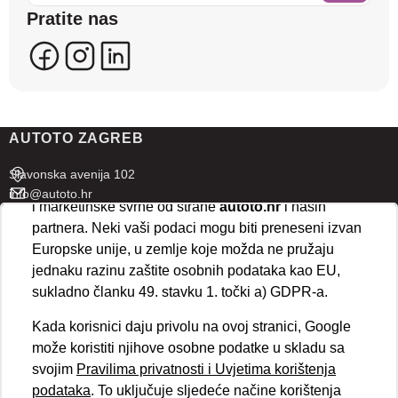
sadržaje koji bi vas mogli zanimati. U tu svrhu mogu
Pratite nas
se kreirati korisnički profili koji povezuju podatke s
više uređaja i web lokacija. Naši partneri također
koriste ove tehnologije.
U naprednim postavkama klikom na opciju
„Spremi“
prihvaćate isključivo osnovne kolačiće potrebne za
AUTOTO ZAGREB
ispravno funkcioniranje stranice. Odabirom
„Prihvaćam“
omogućujete spremanje svih vrsta
Slavonska avenija 102
kolačića na vaš uređaj i njihovu obradu za analitičke
info@autoto.hr
i marketinške svrhe od strane
autoto.hr
i naših
Pon - Pet 07:30-18:00
partnera. Neki vaši podaci mogu biti preneseni izvan
Sub 08:00-13:00
Europske unije, u zemlje koje možda ne pružaju
jednaku razinu zaštite osobnih podataka kao EU,
AUTOTO SPLIT
sukladno članku 49. stavku 1. točki a) GDPR-a.
Ul. kralja Stjepana Držislava 18
Kada korisnici daju privolu na ovoj stranici, Google
info@autoto.hr
može koristiti njihove osobne podatke u skladu sa
Pon - Pet 08:00-17:00
svojim
Pravilima privatnosti i Uvjetima korištenja
Sub 08:00-13:00
podataka
. To uključuje sljedeće načine korištenja