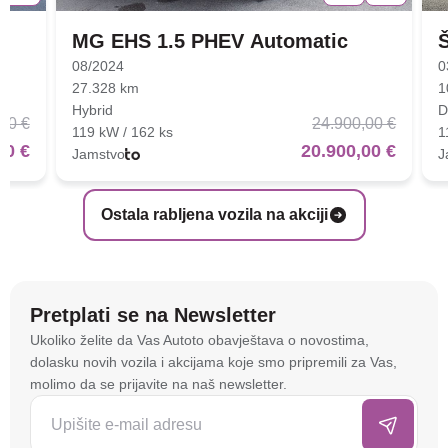
MG EHS 1.5 PHEV Automatic
08/2024
0
27.328 km
1
Hybrid
D
00 €
24.900,00 €
119 kW / 162 ks
1
00 €
20.900,00 €
Jamstvo
J
Ostala rabljena vozila na akciji
Pretplati se na Newsletter
Na stranici
autoto.hr
koristimo kolačiće i slične
Ukoliko želite da Vas Autoto obavještava o novostima,
tehnologije kako bismo spremali i pristupali
dolasku novih vozila i akcijama koje smo pripremili za Vas,
informacijama na vašem uređaju. To nam omogućuje
molimo da se prijavite na naš newsletter.
da poboljšamo funkcionalnost stranice, analiziramo
posjećenost te prikazujemo personalizirane oglase i