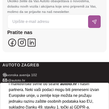
Ukoliko želite da Vas Autoto obavještava o novostima,
tehnologije kako bismo spremali i pristupali
dolasku novih vozila i akcijama koje smo pripremili za Vas,
informacijama na vašem uređaju. To nam omogućuje
molimo da se prijavite na naš newsletter.
da poboljšamo funkcionalnost stranice, analiziramo
posjećenost te prikazujemo personalizirane oglase i
sadržaje koji bi vas mogli zanimati. U tu svrhu mogu
Pratite nas
se kreirati korisnički profili koji povezuju podatke s
više uređaja i web lokacija. Naši partneri također
koriste ove tehnologije.
U naprednim postavkama klikom na opciju
„Spremi“
prihvaćate isključivo osnovne kolačiće potrebne za
AUTOTO ZAGREB
ispravno funkcioniranje stranice. Odabirom
„Prihvaćam“
omogućujete spremanje svih vrsta
Slavonska avenija 102
kolačića na vaš uređaj i njihovu obradu za analitičke
info@autoto.hr
i marketinške svrhe od strane
autoto.hr
i naših
Pon - Pet 07:30-18:00
partnera. Neki vaši podaci mogu biti preneseni izvan
Sub 08:00-13:00
Europske unije, u zemlje koje možda ne pružaju
jednaku razinu zaštite osobnih podataka kao EU,
AUTOTO SPLIT
sukladno članku 49. stavku 1. točki a) GDPR-a.