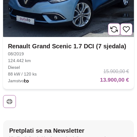
Nova lokacija - Slavonska
avenija 102, Resnik
Brza pretraga
Napredna pretraga
Renault Grand Scenic 1.7 DCI (7 sjedala)
08/2019
124.442 km
Diesel
Traži
15.900,00 €
88 kW / 120 ks
13.900,00 €
Jamstvo
Pretplati se na Newsletter
Na stranici
autoto.hr
koristimo kolačiće i slične