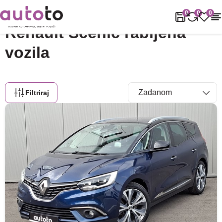
Naslovnica
Rabljena vozila
Renault
Scenic
0
0
0
Renault Scenic rabljena
vozila
Filtriraj