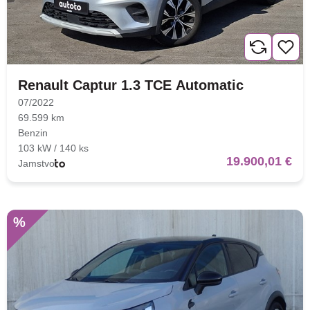
Renault Captur 1.3 TCE Automatic
07/2022
69.599 km
Benzin
103 kW / 140 ks
19.900,01 €
Jamstvo
Nova lokacija - Slavonska
avenija 102, Resnik
%
Brza pretraga
Napredna pretraga