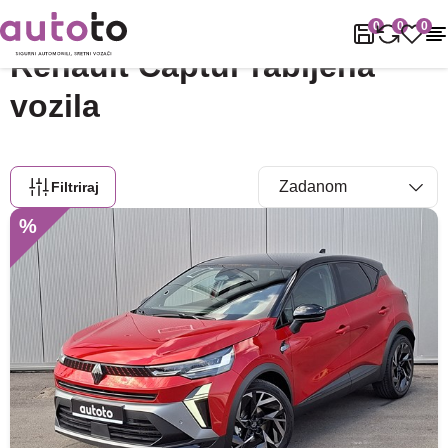
Naslovnica
Rabljena vozila
Renault
Captur
0
0
0
Renault Captur rabljena
vozila
Filtriraj
%