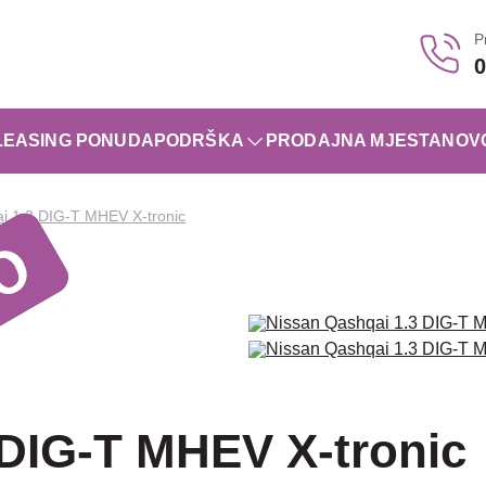
P
0
LEASING PONUDA
PODRŠKA
PRODAJNA MJESTA
NOV
i 1.3 DIG-T MHEV X-tronic
 DIG-T MHEV X-tronic