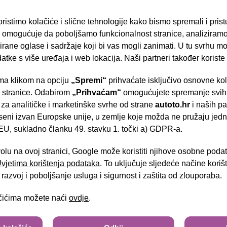
grijanje prednjih sjedala
ristimo kolačiće i slične tehnologije kako bismo spremali i pris
el.podesivo sjedalo vozača
omogućuje da poboljšamo funkcionalnost stranice, analiziramo
rane oglase i sadržaje koji bi vas mogli zanimati. U tu svrhu mog
automatski klima uređaj
datke s više uređaja i web lokacija. Naši partneri također koriste
multifunkcijski kožni upravljač
a klikom na opciju
„Spremi“
prihvaćate isključivo osnovne ko
- Slavonska aven
radio uređaj USB
e stranice. Odabirom
„Prihvaćam“
omogućujete spremanje svih 
 za analitičke i marketinške svrhe od strane
autoto.hr
i naših pa
tempomat
seni izvan Europske unije, u zemlje koje možda ne pružaju jedn
handsfree/bluetooth sustav
U, sukladno članku 49. stavku 1. točki a) GDPR-a.
Brza pretraga
Napredna pretraga
led dnevno svjetlo
volu na ovoj stranici, Google može koristiti njihove osobne poda
 Uvjetima korištenja podataka
. To uključuje sljedeće načine kori
senzori za parkiranje
Tra
razvoj i poboljšanje usluga i sigurnost i zaštita od zlouporaba.
keyless sustav (engine/door)
ačićima možete naći
ovdje
.
upozorenje na mrtvi kut
aluminijski naplatci 19"