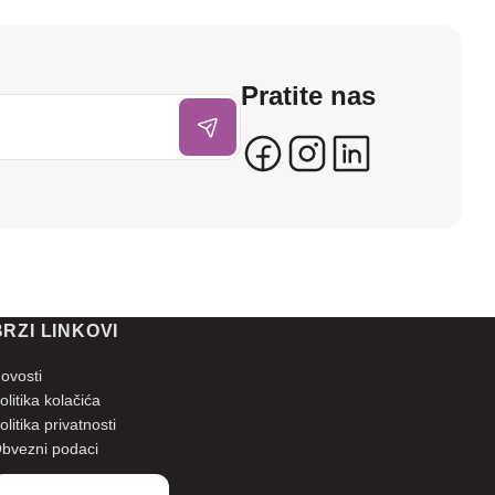
Pratite nas
BRZI LINKOVI
ovosti
olitika kolačića
olitika privatnosti
bvezni podaci