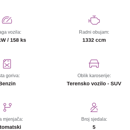
ga vozila:
Radni obujam:
kW / 158 ks
1332 ccm
sta goriva:
Oblik karoserije:
Benzin
Terensko vozilo - SUV
a mjenjača:
Broj sjedala:
tomatski
5