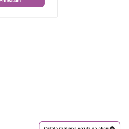
Prihvaćam
Ostala rabljena vozila na akciji