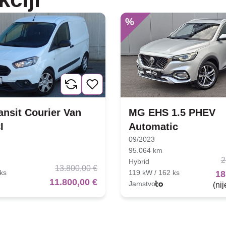
%
ansit Courier Van
MG EHS 1.5 PHEV
I
Automatic
09/2023
95.064 km
2
Hybrid
13.800,00 €
ks
119 kW / 162 ks
18
11.800,00 €
Jamstvo
(ni