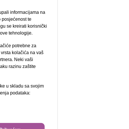
tupali informacijama na
 posjećenost te
u se kreirati korisnički
 ove tehnologije.
lačiće potrebne za
ija 102, Resnik
vrsta kolačića na vaš
rtnera. Neki vaši
aku razinu zaštite
tke u skladu sa svojim
štenja podataka:
ži