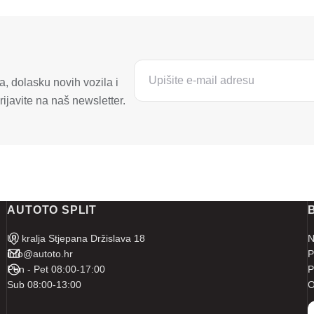
, dolasku novih vozila i
ijavite na naš newsletter.
AUTOTO SPLIT
Ul. kralja Stjepana Držislava 18
N
info@autoto.hr
P
Pon - Pet 08:00-17:00
P
Sub 08:00-13:00
O