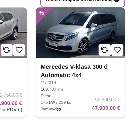
%
Mercedes V-klasa 300 d
Automatic 4x4
11/2019
169.789 km
1.750,00 €
Diesel
52.900,00 €
176 kW / 239 ks
.900,00 €
47.900,00 €
Jamstvo
je u PDV-u)