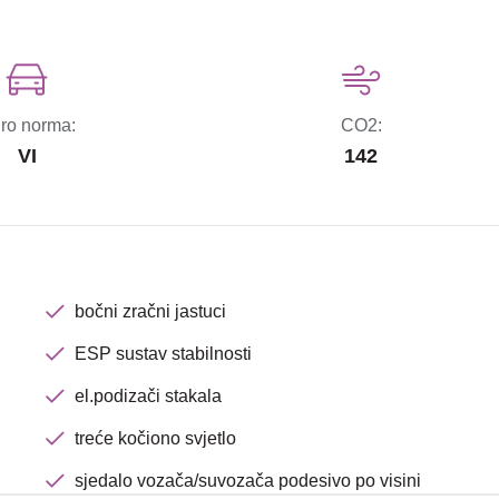
ro norma:
CO2:
VI
142
bočni zračni jastuci
ESP sustav stabilnosti
el.podizači stakala
treće kočiono svjetlo
sjedalo vozača/suvozača podesivo po visini