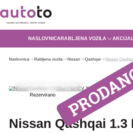
NASLOVNICA
RABLJENA VOZILA
AKCIJA
Naslovnica
Rabljena vozila
Nissan
Qashqai
Nissan Qashqa
Pogledajte fotogaleriju
Rezervirano
Nissan Qashqai 1.3