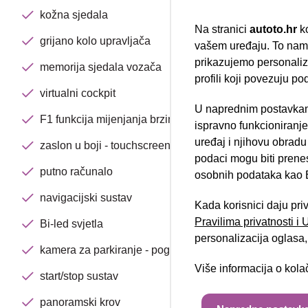
kožna sjedala
Na stranici
autoto.hr
ko
grijano kolo upravljača
vašem uređaju. To nam 
prikazujemo personalizi
memorija sjedala vozača
profili koji povezuju po
virtualni cockpit
U naprednim postavkam
Nova lokacija 
F1 funkcija mijenjanja brzina na upravljaču
ispravno funkcioniranj
uređaj i njihovu obradu
zaslon u boji - touchscreen
podaci mogu biti prene
putno računalo
osobnih podataka kao E
navigacijski sustav
Kada korisnici daju pri
Pravilima privatnosti i
Bi-led svjetla
personalizacija oglasa, 
kamera za parkiranje - pogled 360
Više informacija o kol
start/stop sustav
panoramski krov