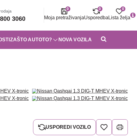
0
0
0
rodaja
Moja pretraživanja
Usporedba
Lista želja
800 3060
OSTI
ZAŠTO AUTOTO?
NOVA VOZILA
USPOREDI VOZILO