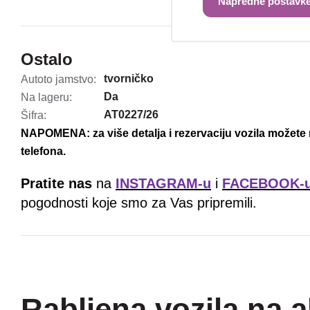
Napredne postavke
Ostalo
tvorničko
Autoto jamstvo:
Da
Na lageru:
AT0227/26
Šifra:
NAPOMENA: za više detalja i rezervaciju vozila možete 
telefona.
Pratite nas
na
INSTAGRAM-u
i
FACEBOOK-
pogodnosti koje smo za Vas pripremili.
Rabljena vozila na a