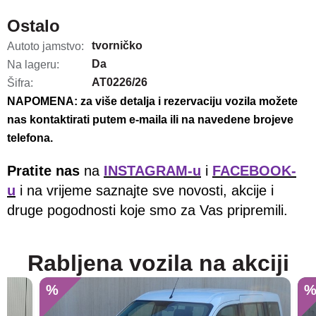
Ostalo
tvorničko
Autoto jamstvo:
Da
Na lageru:
AT0226/26
Šifra:
NAPOMENA: za više detalja i rezervaciju vozila možete
nas kontaktirati putem e-maila ili na navedene brojeve
telefona.
Pratite nas
na
INSTAGRAM-u
i
FACEBOOK-
u
i na vrijeme saznajte sve novosti, akcije i
druge pogodnosti koje smo za Vas pripremili.
Rabljena vozila na akciji
%