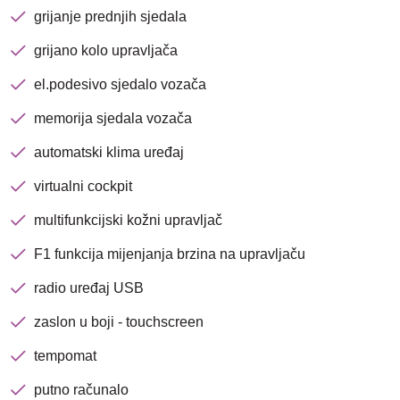
grijanje prednjih sjedala
grijano kolo upravljača
Nova lokacija - Slavonska
el.podesivo sjedalo vozača
avenija 102, Resnik
memorija sjedala vozača
Brza pretraga
Napredna pretraga
automatski klima uređaj
virtualni cockpit
multifunkcijski kožni upravljač
Traži
F1 funkcija mijenjanja brzina na upravljaču
radio uređaj USB
zaslon u boji - touchscreen
tempomat
putno računalo