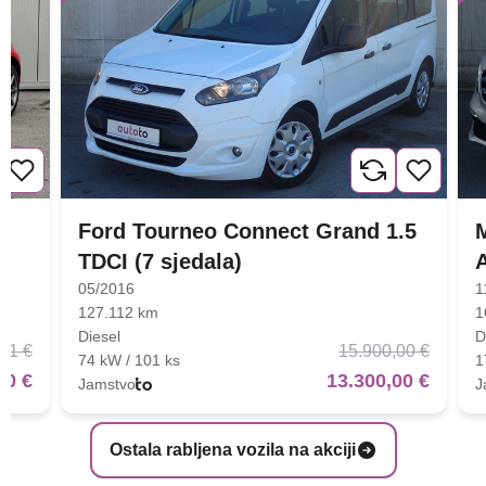
Ford Tourneo Connect Grand 1.5
TDCI (7 sjedala)
05/2016
1
127.112 km
1
Diesel
D
01 €
15.900,00 €
74 kW / 101 ks
1
00 €
13.300,00 €
Jamstvo
J
Ostala rabljena vozila na akciji