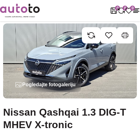
Naslovnica
Rabljena vozila
Nissan
Qashqai
Nissan Qashqai 1
0
0
0
Pogledajte fotogaleriju
Nissan Qashqai 1.3 DIG-T
MHEV X-tronic