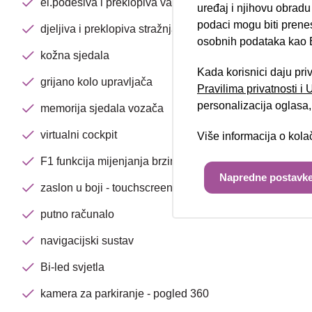
Nova lokacija 
el.podesiva i preklopiva vanjska zrcala
uređaj i njihovu obradu
podaci mogu biti prene
djeljiva i preklopiva stražnja klupa
osobnih podataka kao E
kožna sjedala
Kada korisnici daju pri
grijano kolo upravljača
Pravilima privatnosti i
personalizacija oglasa, 
memorija sjedala vozača
virtualni cockpit
Više informacija o kol
F1 funkcija mijenjanja brzina na upravljaču
Napredne postavke
zaslon u boji - touchscreen
putno računalo
navigacijski sustav
Bi-led svjetla
kamera za parkiranje - pogled 360