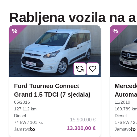
Rabljena vozila na a
%
%
Ford Tourneo Connect
Mercede
Grand 1.5 TDCI (7 sjedala)
Automa
05/2016
11/2019
127.112 km
169.789 k
Diesel
Diesel
15.900,00 €
74 kW / 101 ks
176 kW / 2
13.300,00 €
Jamstvo
Jamstvo