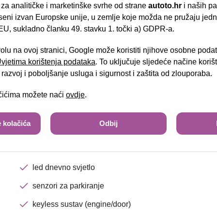
- Slavonska aven
treće kočiono svjetlo
 za analitičke i marketinške svrhe od strane
autoto.hr
i naših pa
seni izvan Europske unije, u zemlje koje možda ne pružaju jedn
sjedalo vozača/suvozača podesivo po visini
U, sukladno članku 49. stavku 1. točki a) GDPR-a.
Brza pretraga
Napredna pretraga
grijanje prednjih sjedala
volu na ovoj stranici, Google može koristiti njihove osobne poda
el.podesivo sjedalo vozača
 Uvjetima korištenja podataka
. To uključuje sljedeće načine kori
Tra
razvoj i poboljšanje usluga i sigurnost i zaštita od zlouporaba.
automatski klima uređaj
multifunkcijski kožni upravljač
ačićima možete naći
ovdje
.
radio uređaj USB
 kolačića
Odbij
tempomat
handsfree/bluetooth sustav
led dnevno svjetlo
senzori za parkiranje
keyless sustav (engine/door)