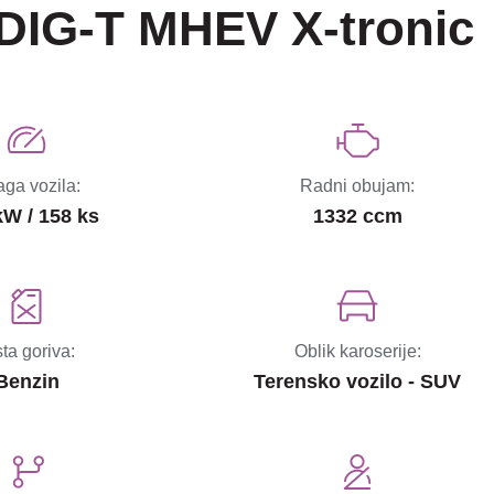
 DIG-T MHEV X-tronic
ga vozila:
Radni obujam:
kW / 158 ks
1332 ccm
sta goriva:
Oblik karoserije:
Benzin
Terensko vozilo - SUV