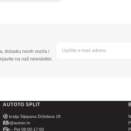
, dolasku novih vozila i
ijavite na naš newsletter.
AUTOTO SPLIT
Ul. kralja Stjepana Držislava 18
N
info@autoto.hr
P
Pon - Pet 08:00-17:00
P