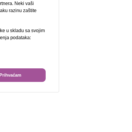
ija 102, Resnik
rtnera. Neki vaši
aku razinu zaštite
tke u skladu sa svojim
štenja podataka:
ži
Prihvaćam