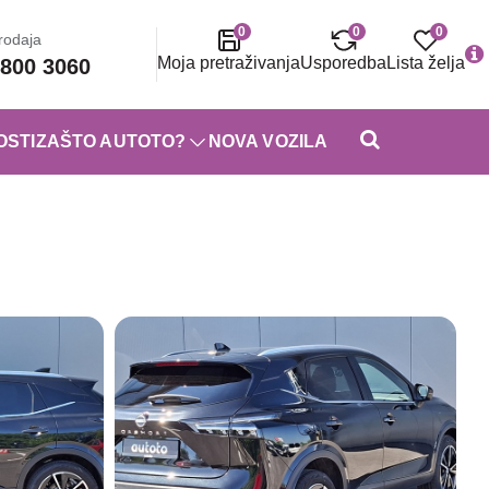
0
0
0
rodaja
Moja pretraživanja
Usporedba
Lista želja
800 3060
OSTI
ZAŠTO AUTOTO?
NOVA VOZILA