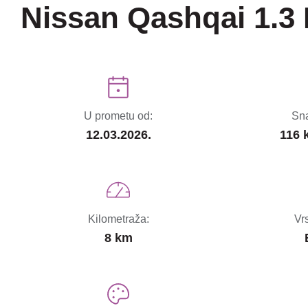
Nissan Qashqai 1.3
U prometu od:
Sna
12.03.2026.
116 
Kilometraža:
Vr
8 km