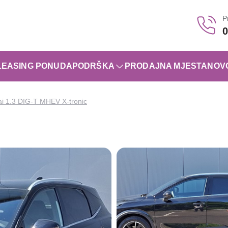
P
0
LEASING PONUDA
PODRŠKA
PRODAJNA MJESTA
NOV
i 1.3 DIG-T MHEV X-tronic