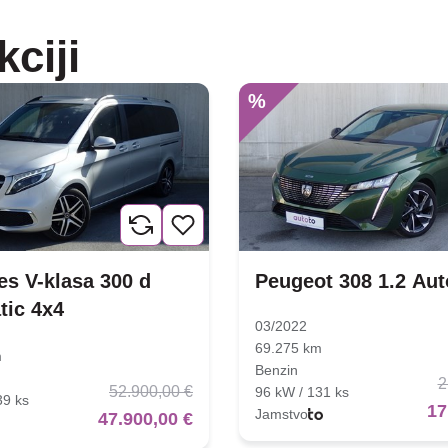
kciji
%
s V-klasa 300 d
Peugeot 308 1.2 Au
tic 4x4
03/2022
69.275 km
m
Benzin
2
52.900,00 €
96 kW / 131 ks
39 ks
17
Jamstvo
47.900,00 €