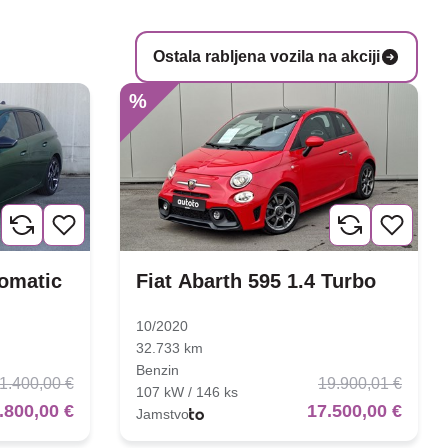
Ostala rabljena vozila na akciji
%
tomatic
Fiat Abarth 595 1.4 Turbo
10/2020
32.733 km
Benzin
1.400,00 €
19.900,01 €
107 kW / 146 ks
.800,00 €
17.500,00 €
Jamstvo