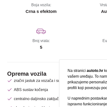
Boja vozila:
Vrst
Crna s efektom
Au
Broj vrata:
Eu
5
Na stranici
autoto.hr
ko
Oprema vozila
vašem uređaju. To nam 
zračni jastuk za vozača i suvozača
prikazujemo personalizi
profili koji povezuju po
ABS sustav kočenja
U naprednim postavkam
centralno daljinsko zaključavanje
ispravno funkcioniranj