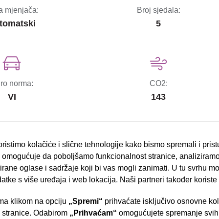
a mjenjača:
Broj sjedala:
tomatski
5
ro norma:
CO2:
VI
143
ristimo kolačiće i slične tehnologije kako bismo spremali i pris
omogućuje da poboljšamo funkcionalnost stranice, analiziramo
bočni zračni jastuci
rane oglase i sadržaje koji bi vas mogli zanimati. U tu svrhu mog
datke s više uređaja i web lokacija. Naši partneri također koriste
ESP sustav stabilnosti
a klikom na opciju
„Spremi“
prihvaćate isključivo osnovne ko
el.podizači stakala
e stranice. Odabirom
„Prihvaćam“
omogućujete spremanje svih 