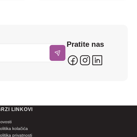
Pratite nas
BRZI LINKOVI
ovosti
olitika kolačića
olitika privatnosti