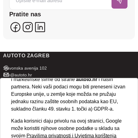
posjećenost te prikazujemo personalizirane oglase i
sadržaje koji bi vas mogli zanimati. U tu svrhu mogu
Pratite nas
se kreirati korisnički profili koji povezuju podatke s
više uređaja i web lokacija. Naši partneri također
koriste ove tehnologije.
U naprednim postavkama klikom na opciju
„Spremi“
prihvaćate isključivo osnovne kolačiće potrebne za
AUTOTO ZAGREB
ispravno funkcioniranje stranice. Odabirom
„Prihvaćam“
omogućujete spremanje svih vrsta
Slavonska avenija 102
kolačića na vaš uređaj i njihovu obradu za analitičke
info@autoto.hr
i marketinške svrhe od strane
autoto.hr
i naših
Pon - Pet 07:30-18:00
partnera. Neki vaši podaci mogu biti preneseni izvan
Sub 08:00-13:00
Europske unije, u zemlje koje možda ne pružaju
jednaku razinu zaštite osobnih podataka kao EU,
AUTOTO SPLIT
sukladno članku 49. stavku 1. točki a) GDPR-a.
Ul. kralja Stjepana Držislava 18
Kada korisnici daju privolu na ovoj stranici, Google
info@autoto.hr
može koristiti njihove osobne podatke u skladu sa
Pon - Pet 08:00-17:00
svojim
Pravilima privatnosti i Uvjetima korištenja
Sub 08:00-13:00