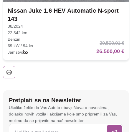
Nissan Juke 1.6 HEV Automatic N-sport
143
08/2024
22.342 km
Benzin
29.500,01 €
69 kW / 94 ks
26.500,00 €
Jamstvo
Nova lokacija - Slavonska
avenija 102, Resnik
Brza pretraga
Napredna pretraga
Pretplati se na Newsletter
Na stranici
autoto.hr
koristimo kolačiće i slične
Ukoliko želite da Vas Autoto obavještava o novostima,
tehnologije kako bismo spremali i pristupali
dolasku novih vozila i akcijama koje smo pripremili za Vas,
informacijama na vašem uređaju. To nam omogućuje
Traži
molimo da se prijavite na naš newsletter.
da poboljšamo funkcionalnost stranice, analiziramo