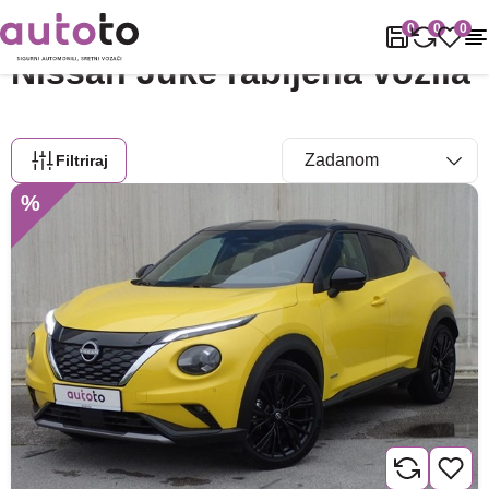
Naslovnica
Rabljena vozila
Nissan
Juke
0
0
0
Nissan Juke rabljena vozila
Filtriraj
%