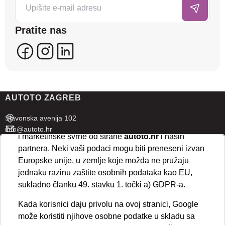
posjećenost te prikazujemo personalizirane oglase i
sadržaje koji bi vas mogli zanimati. U tu svrhu mogu
Pratite nas
se kreirati korisnički profili koji povezuju podatke s
više uređaja i web lokacija. Naši partneri također
koriste ove tehnologije.
U naprednim postavkama klikom na opciju
„Spremi“
prihvaćate isključivo osnovne kolačiće potrebne za
AUTOTO ZAGREB
ispravno funkcioniranje stranice. Odabirom
„Prihvaćam“
omogućujete spremanje svih vrsta
Slavonska avenija 102
kolačića na vaš uređaj i njihovu obradu za analitičke
info@autoto.hr
i marketinške svrhe od strane
autoto.hr
i naših
Pon - Pet 07:30-18:00
partnera. Neki vaši podaci mogu biti preneseni izvan
Sub 08:00-13:00
Europske unije, u zemlje koje možda ne pružaju
jednaku razinu zaštite osobnih podataka kao EU,
AUTOTO SPLIT
sukladno članku 49. stavku 1. točki a) GDPR-a.
Ul. kralja Stjepana Držislava 18
Kada korisnici daju privolu na ovoj stranici, Google
info@autoto.hr
može koristiti njihove osobne podatke u skladu sa
Pon - Pet 08:00-17:00