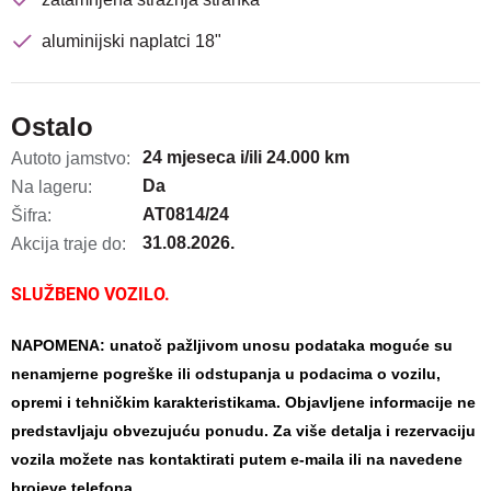
aluminijski naplatci 18"
Ostalo
24 mjeseca i/ili 24.000 km
Autoto jamstvo:
Da
Na lageru:
AT0814/24
Šifra:
31.08.2026.
Akcija traje do:
SLUŽBENO VOZILO.
NAPOMENA: unatoč pažljivom unosu podataka moguće su
nenamjerne pogreške ili odstupanja u podacima o vozilu,
opremi i tehničkim karakteristikama. Objavljene informacije ne
predstavljaju obvezujuću ponudu.
Za više detalja i rezervaciju
vozila možete nas kontaktirati putem e-maila ili na navedene
brojeve telefona.