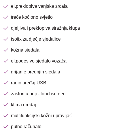
el.preklopiva vanjska zrcala
treće kočiono svjetlo
djeljiva i preklopiva stražnja klupa
isofix za dječje sjedalice
kožna sjedala
el.podesivo sjedalo vozača
Nova lokacija - Slavonska
grijanje prednjih sjedala
avenija 102, Resnik
radio uređaj USB
Brza pretraga
Napredna pretraga
zaslon u boji - touchscreen
klima uređaj
multifunkcijski kožni upravljač
Traži
putno računalo