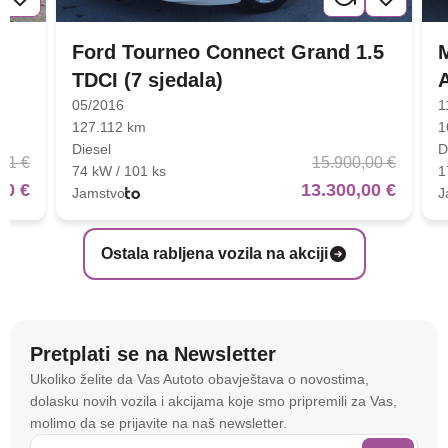
Ford Tourneo Connect Grand 1.5
TDCI (7 sjedala)
05/2016
1
127.112 km
1
Diesel
D
01 €
15.900,00 €
74 kW / 101 ks
1
00 €
13.300,00 €
Jamstvo
J
Ostala rabljena vozila na akciji
Pretplati se na Newsletter
Na stranici
autoto.hr
koristimo kolačiće i slične
Ukoliko želite da Vas Autoto obavještava o novostima,
tehnologije kako bismo spremali i pristupali
dolasku novih vozila i akcijama koje smo pripremili za Vas,
informacijama na vašem uređaju. To nam omogućuje
molimo da se prijavite na naš newsletter.
da poboljšamo funkcionalnost stranice, analiziramo