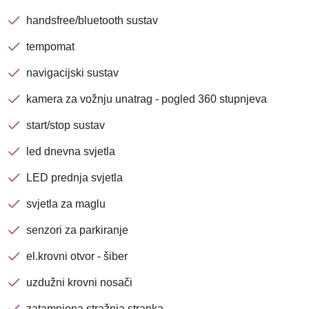
handsfree/bluetooth sustav
tempomat
navigacijski sustav
kamera za vožnju unatrag - pogled 360 stupnjeva
start/stop sustav
led dnevna svjetla
LED prednja svjetla
svjetla za maglu
senzori za parkiranje
el.krovni otvor - šiber
uzdužni krovni nosači
zatamnjena stražnja stranka