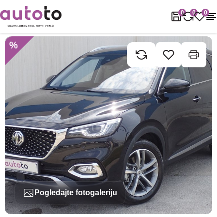
Naslovnica
Rabljena vozila
MG
EHS
MG EHS 1.5 PHEV Autom
0
0
0
%
Pogledajte fotogaleriju