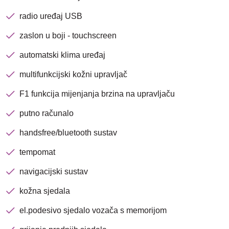
radio uređaj USB
Nova lokacija - Slavonska
zaslon u boji - touchscreen
avenija 102, Resnik
automatski klima uređaj
Brza pretraga
Napredna pretraga
multifunkcijski kožni upravljač
F1 funkcija mijenjanja brzina na upravljaču
putno računalo
Traži
handsfree/bluetooth sustav
tempomat
navigacijski sustav
kožna sjedala
el.podesivo sjedalo vozača s memorijom