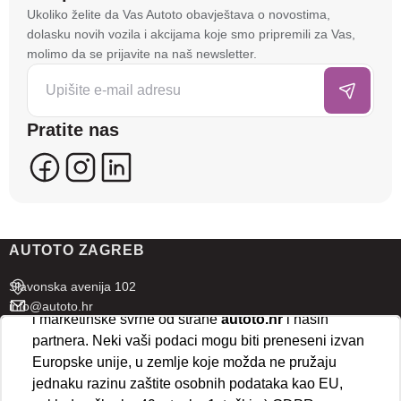
Na stranici
autoto.hr
koristimo kolačiće i slične
Ukoliko želite da Vas Autoto obavještava o novostima,
tehnologije kako bismo spremali i pristupali
dolasku novih vozila i akcijama koje smo pripremili za Vas,
informacijama na vašem uređaju. To nam omogućuje
molimo da se prijavite na naš newsletter.
da poboljšamo funkcionalnost stranice, analiziramo
posjećenost te prikazujemo personalizirane oglase i
sadržaje koji bi vas mogli zanimati. U tu svrhu mogu
Pratite nas
se kreirati korisnički profili koji povezuju podatke s
više uređaja i web lokacija. Naši partneri također
koriste ove tehnologije.
U naprednim postavkama klikom na opciju
„Spremi“
prihvaćate isključivo osnovne kolačiće potrebne za
AUTOTO ZAGREB
ispravno funkcioniranje stranice. Odabirom
„Prihvaćam“
omogućujete spremanje svih vrsta
Slavonska avenija 102
kolačića na vaš uređaj i njihovu obradu za analitičke
info@autoto.hr
i marketinške svrhe od strane
autoto.hr
i naših
Pon - Pet 07:30-18:00
partnera. Neki vaši podaci mogu biti preneseni izvan
Sub 08:00-13:00
Europske unije, u zemlje koje možda ne pružaju
jednaku razinu zaštite osobnih podataka kao EU,
AUTOTO SPLIT