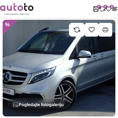
Naslovnica
Rabljena vozila
Mercedes
V-klasa
Mercedes V-kla
0
0
0
%
Pogledajte fotogaleriju