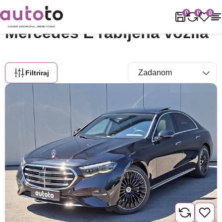
Naslovnica
Rabljena vozila
Mercedes
E
0
0
0
Mercedes E rabljena vozila
Filtriraj