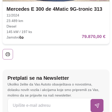
Mercedes E 300 de 4Matic 9G-tronic 313
11/2024
23.489 km
Diesel
145 kW / 197 ks
79.870,00 €
Jamstvo
Nova lokacija - Slavonska
avenija 102, Resnik
Brza pretraga
Napredna pretraga
Pretplati se na Newsletter
Na stranici
autoto.hr
koristimo kolačiće i slične
Ukoliko želite da Vas Autoto obavještava o novostima,
tehnologije kako bismo spremali i pristupali
dolasku novih vozila i akcijama koje smo pripremili za Vas,
informacijama na vašem uređaju. To nam omogućuje
molimo da se prijavite na naš newsletter.
Traži
da poboljšamo funkcionalnost stranice, analiziramo
posjećenost te prikazujemo personalizirane oglase i
sadržaje koji bi vas mogli zanimati. U tu svrhu mogu