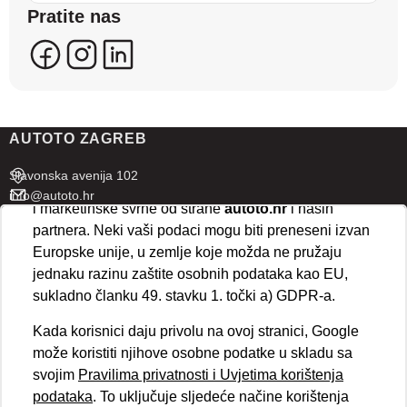
Pratite nas
se kreirati korisnički profili koji povezuju podatke s
više uređaja i web lokacija. Naši partneri također
koriste ove tehnologije.
U naprednim postavkama klikom na opciju
„Spremi“
prihvaćate isključivo osnovne kolačiće potrebne za
AUTOTO ZAGREB
ispravno funkcioniranje stranice. Odabirom
„Prihvaćam“
omogućujete spremanje svih vrsta
Slavonska avenija 102
kolačića na vaš uređaj i njihovu obradu za analitičke
info@autoto.hr
i marketinške svrhe od strane
autoto.hr
i naših
Pon - Pet 07:30-18:00
partnera. Neki vaši podaci mogu biti preneseni izvan
Sub 08:00-13:00
Europske unije, u zemlje koje možda ne pružaju
jednaku razinu zaštite osobnih podataka kao EU,
AUTOTO SPLIT
sukladno članku 49. stavku 1. točki a) GDPR-a.
Ul. kralja Stjepana Držislava 18
Kada korisnici daju privolu na ovoj stranici, Google
info@autoto.hr
može koristiti njihove osobne podatke u skladu sa
Pon - Pet 08:00-17:00
svojim
Pravilima privatnosti i Uvjetima korištenja
Sub 08:00-13:00
podataka
. To uključuje sljedeće načine korištenja