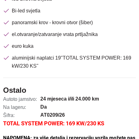
Bi-led svjetla
panoramski krov - krovni otvor (šiber)
el.otvaranje/zatvaranje vrata prtljažnika
euro kuka
aluminijski naplatci 19"TOTAL SYSTEM POWER: 169
kW/230 KS"
Ostalo
24 mjeseca i/ili 24.000 km
Autoto jamstvo:
Da
Na lageru:
AT0209/26
Šifra:
TOTAL SYSTEM POWER: 169 KW/230 KS
NAPOMENA: za više detalja i rezervaciju vozila možete nas