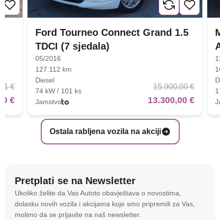
Ford Tourneo Connect Grand 1.5
TDCI (7 sjedala)
05/2016
1
127.112 km
1
Diesel
D
01 €
15.900,00 €
74 kW / 101 ks
1
00 €
13.300,00 €
Jamstvo
J
Ostala rabljena vozila na akciji
Pretplati se na Newsletter
Na stranici
autoto.hr
koristimo kolačiće i slične
Ukoliko želite da Vas Autoto obavještava o novostima,
tehnologije kako bismo spremali i pristupali
dolasku novih vozila i akcijama koje smo pripremili za Vas,
informacijama na vašem uređaju. To nam omogućuje
molimo da se prijavite na naš newsletter.