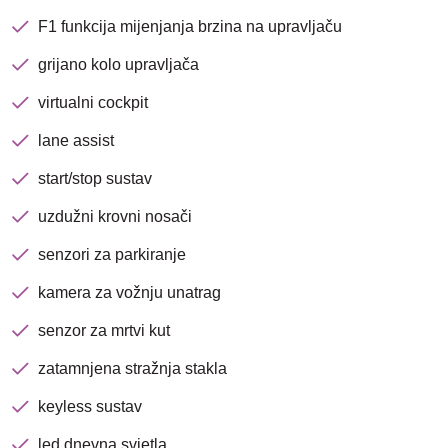
F1 funkcija mijenjanja brzina na upravljaču
grijano kolo upravljača
virtualni cockpit
lane assist
start/stop sustav
uzdužni krovni nosači
senzori za parkiranje
kamera za vožnju unatrag
senzor za mrtvi kut
zatamnjena stražnja stakla
keyless sustav
led dnevna svjetla