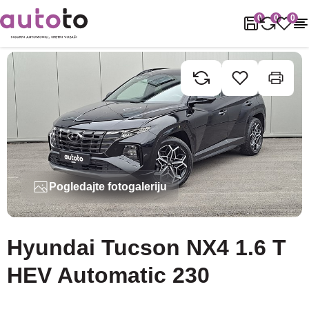
Naslovnica
Rabljena vozila
Hyundai
Tucson
Hyundai Tucson 
0
0
0
Pogledajte fotogaleriju
Hyundai Tucson NX4 1.6 T
HEV Automatic 230