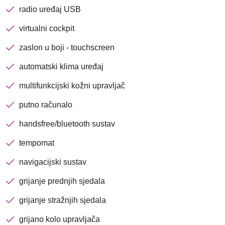
radio uređaj USB
virtualni cockpit
zaslon u boji - touchscreen
automatski klima uređaj
multifunkcijski kožni upravljač
putno računalo
Nova lokacija - Slavonska
handsfree/bluetooth sustav
avenija 102, Resnik
tempomat
Brza pretraga
Napredna pretraga
navigacijski sustav
grijanje prednjih sjedala
grijanje stražnjih sjedala
Traži
grijano kolo upravljača