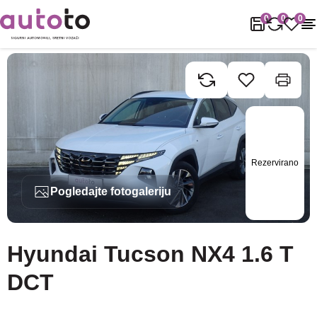
Naslovnica
Rabljena vozila
Hyundai
Tucson
Hyundai Tucson 
0
0
0
Rezervirano
Pogledajte fotogaleriju
Hyundai Tucson NX4 1.6 T
DCT