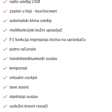
radio uređaj USB
zaslon u boji - touchscreen
automatski klima uređaj
multifunkcijski kožni upravljač
F1 funkcija mijenjanja brzina na upravljaču
Nova lokacija - Slavonska
putno računalo
avenija 102, Resnik
handsfree/bluetooth sustav
Brza pretraga
Napredna pretraga
tempomat
virtualni cockpit
lane assist
Traži
start/stop sustav
uzdužni krovni nosači