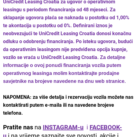
UniCredit Leasing Croatia za ugovor o operativnom
leasingu s periodom financiranja od 48 mjeseci. Za
sklapanje ugovora plaća se naknada u postotku od 1,00%
te akontacija u postotku od 0%. Definirani iznos je
neobvezujući te UniCredit Leasing Croatia donosi konačnu
odluku o odobrenju financiranja. Po isteku ugovora, budući
da operativnim leasingom nije predviđena opcija kupnje,
vozilo se vraća u UniCredit Leasing Croatia.
Za detaljne
informacije o ovoj ponudi financiranja vozila putem
operativnog leasinga molim kontaktirajte prodajne
savjetnike na brojeve navedene na dnu web stranice.
NAPOMENA: za više detalja i rezervaciju vozila možete nas
kontaktirati putem e-maila ili na navedene brojeve
telefona.
Pratite nas
na
INSTAGRAM-u
i
FACEBOOK-
u
i na vrijeme saznajte sve novosti, akcije i