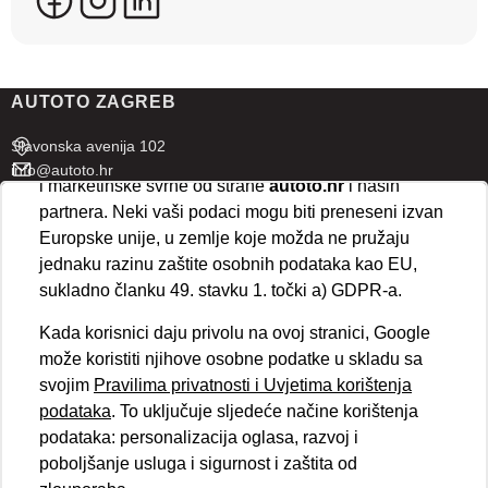
koriste ove tehnologije.
U naprednim postavkama klikom na opciju
„Spremi“
prihvaćate isključivo osnovne kolačiće potrebne za
AUTOTO ZAGREB
ispravno funkcioniranje stranice. Odabirom
„Prihvaćam“
omogućujete spremanje svih vrsta
Slavonska avenija 102
kolačića na vaš uređaj i njihovu obradu za analitičke
info@autoto.hr
i marketinške svrhe od strane
autoto.hr
i naših
Pon - Pet 07:30-18:00
partnera. Neki vaši podaci mogu biti preneseni izvan
Sub 08:00-13:00
Europske unije, u zemlje koje možda ne pružaju
jednaku razinu zaštite osobnih podataka kao EU,
AUTOTO SPLIT
sukladno članku 49. stavku 1. točki a) GDPR-a.
Ul. kralja Stjepana Držislava 18
Kada korisnici daju privolu na ovoj stranici, Google
info@autoto.hr
može koristiti njihove osobne podatke u skladu sa
Pon - Pet 08:00-17:00
svojim
Pravilima privatnosti i Uvjetima korištenja
Sub 08:00-13:00
podataka
. To uključuje sljedeće načine korištenja
podataka: personalizacija oglasa, razvoj i
BRZI LINKOVI
poboljšanje usluga i sigurnost i zaštita od
Novosti