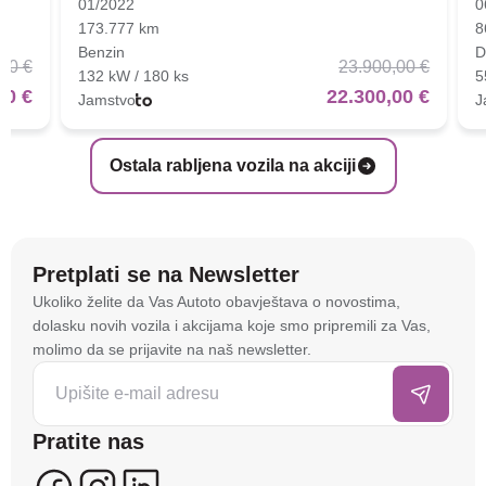
01/2022
0
173.777 km
8
Benzin
D
00 €
23.900,00 €
132 kW / 180 ks
5
00 €
22.300,00 €
Jamstvo
J
Ostala rabljena vozila na akciji
Pretplati se na Newsletter
Na stranici
autoto.hr
koristimo kolačiće i slične
Ukoliko želite da Vas Autoto obavještava o novostima,
tehnologije kako bismo spremali i pristupali
dolasku novih vozila i akcijama koje smo pripremili za Vas,
informacijama na vašem uređaju. To nam omogućuje
molimo da se prijavite na naš newsletter.
da poboljšamo funkcionalnost stranice, analiziramo
posjećenost te prikazujemo personalizirane oglase i
sadržaje koji bi vas mogli zanimati. U tu svrhu mogu
Pratite nas
se kreirati korisnički profili koji povezuju podatke s
više uređaja i web lokacija. Naši partneri također