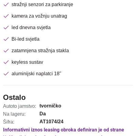
stražnji senzori za parkiranje
kamera za vožnju unatrag
led dnevna svjetla
Bi-led svjetla
zatamnjena stražnja stakla
keyless sustav
aluminijski naplatci 18"
Ostalo
tvorničko
Autoto jamstvo:
Da
Na lageru:
AT1074/24
Šifra:
Informativni iznos leasing obroka definiran je od strane