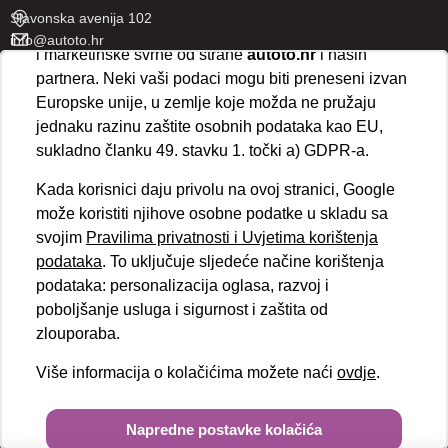
„Prihvaćam“
omogućujete spremanje svih vrsta
Slavonska avenija 102
kolačića na vaš uređaj i njihovu obradu za analitičke
info@autoto.hr
i marketinške svrhe od strane
autoto.hr
i naših
Pon - Pet 07:30-18:00
partnera. Neki vaši podaci mogu biti preneseni izvan
Sub 08:00-13:00
Europske unije, u zemlje koje možda ne pružaju
jednaku razinu zaštite osobnih podataka kao EU,
AUTOTO SPLIT
sukladno članku 49. stavku 1. točki a) GDPR-a.
Ul. kralja Stjepana Držislava 18
Kada korisnici daju privolu na ovoj stranici, Google
info@autoto.hr
može koristiti njihove osobne podatke u skladu sa
Pon - Pet 08:00-17:00
svojim
Pravilima privatnosti i Uvjetima korištenja
Sub 08:00-13:00
podataka
. To uključuje sljedeće načine korištenja
podataka: personalizacija oglasa, razvoj i
BRZI LINKOVI
poboljšanje usluga i sigurnost i zaštita od
Novosti
zlouporaba.
Politika kolačića
Više informacija o kolačićima možete naći
ovdje
.
Politika privatnosti
VELEPRODAJA
Obvezni podaci
Copyright © 2026.
Autoto.hr
Napredne postavke kolačića
Upravljanje internet stranicama EasyEdit CMS