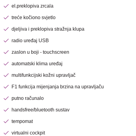
el.preklopiva zrcala
treće kočiono svjetlo
djeljiva i preklopiva stražnja klupa
radio uređaj USB
zaslon u boji - touchscreen
automatski klima uređaj
multifunkcijski kožni upravljač
F1 funkcija mijenjanja brzina na upravljaču
putno računalo
Nova lokacija - Slavonska
handsfree/bluetooth sustav
avenija 102, Resnik
tempomat
Brza pretraga
Napredna pretraga
virtualni cockpit