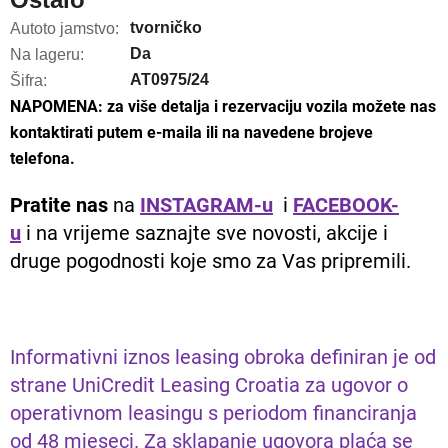
tvorničko
Autoto jamstvo:
Da
Na lageru:
AT0975/24
Šifra:
NAPOMENA: za više detalja i rezervaciju vozila možete nas
kontaktirati putem e-maila ili na navedene brojeve
telefona.
Pratite nas
na
INSTAGRAM-u
i
FACEBOOK-
u
i na vrijeme saznajte sve novosti, akcije i
druge pogodnosti koje smo za Vas pripremili.
Informativni iznos leasing obroka definiran je od
strane UniCredit Leasing Croatia za ugovor o
operativnom leasingu s periodom financiranja
od 48 mjeseci. Za sklapanje ugovora plaća se