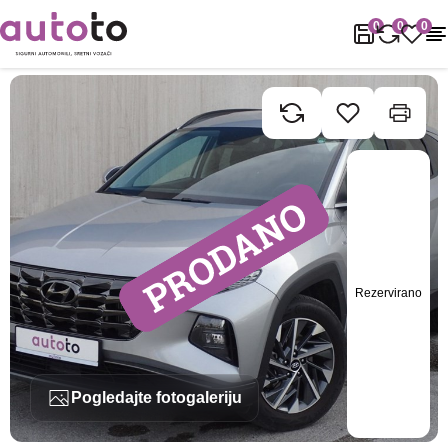
Naslovnica
Rabljena vozila
Hyundai
Tucson
Hyundai Tucson 
0
0
0
Rezervirano
Pogledajte fotogaleriju