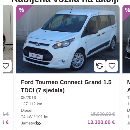
%
Ford Tourneo Connect Grand 1.5
TDCI (7 sjedala)
05/2016
1
127.112 km
1
Diesel
D
01 €
15.900,00 €
74 kW / 101 ks
1
00 €
13.300,00 €
Jamstvo
J