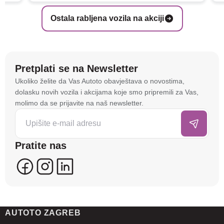
Ostala rabljena vozila na akciji
Pretplati se na Newsletter
Na stranici
autoto.hr
koristimo kolačiće i slične
Ukoliko želite da Vas Autoto obavještava o novostima,
tehnologije kako bismo spremali i pristupali
dolasku novih vozila i akcijama koje smo pripremili za Vas,
informacijama na vašem uređaju. To nam omogućuje
molimo da se prijavite na naš newsletter.
da poboljšamo funkcionalnost stranice, analiziramo
posjećenost te prikazujemo personalizirane oglase i
sadržaje koji bi vas mogli zanimati. U tu svrhu mogu
Pratite nas
se kreirati korisnički profili koji povezuju podatke s
više uređaja i web lokacija. Naši partneri također
koriste ove tehnologije.
U naprednim postavkama klikom na opciju
„Spremi“
prihvaćate isključivo osnovne kolačiće potrebne za
AUTOTO ZAGREB
ispravno funkcioniranje stranice. Odabirom