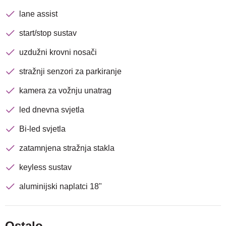
lane assist
start/stop sustav
Traži
uzdužni krovni nosači
stražnji senzori za parkiranje
kamera za vožnju unatrag
led dnevna svjetla
Bi-led svjetla
zatamnjena stražnja stakla
keyless sustav
aluminijski naplatci 18"
Ostalo