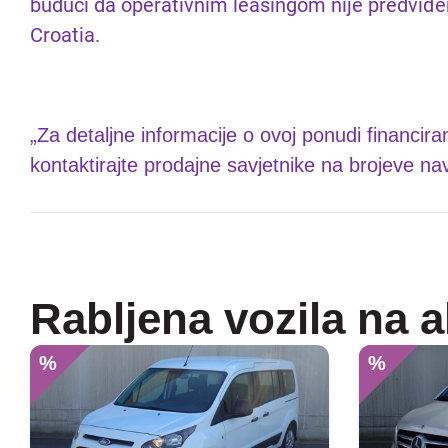
budući da operativnim leasingom nije predviđen
Croatia.
„Za detaljne informacije o ovoj ponudi financir
kontaktirajte prodajne savjetnike na brojeve n
Rabljena vozila na a
%
%