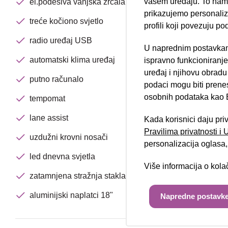
vašem uređaju. To nam 
el.podesiva vanjska zrcala
prikazujemo personalizi
treće kočiono svjetlo
profili koji povezuju po
radio uređaj USB
U naprednim postavkam
Nova lokacija 
automatski klima uređaj
ispravno funkcioniranj
uređaj i njihovu obradu
putno računalo
podaci mogu biti prene
osobnih podataka kao E
tempomat
lane assist
Kada korisnici daju pri
Pravilima privatnosti i
uzdužni krovni nosači
personalizacija oglasa, 
led dnevna svjetla
Više informacija o kol
zatamnjena stražnja stakla
aluminijski naplatci 18"
Napredne postavke