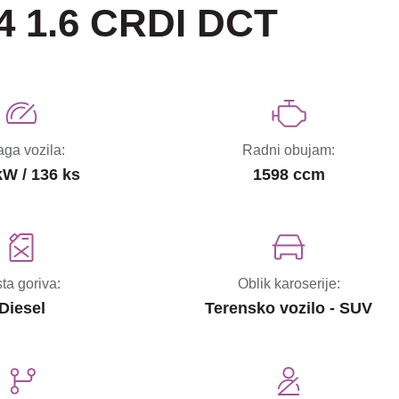
4 1.6 CRDI DCT
ga vozila:
Radni obujam:
kW / 136 ks
1598 ccm
sta goriva:
Oblik karoserije:
Diesel
Terensko vozilo - SUV