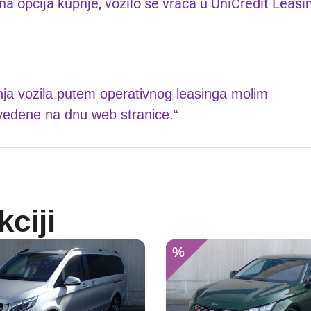
a opcija kupnje, vozilo se vraća u UniCredit Leasi
anja vozila putem operativnog leasinga molim
avedene na dnu web stranice.“
kciji
%