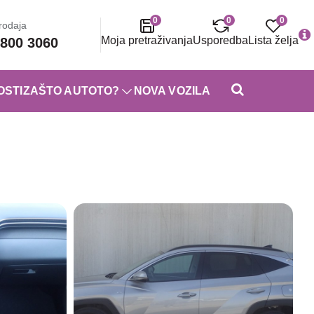
0
0
0
rodaja
Moja pretraživanja
Usporedba
Lista želja
800 3060
OSTI
ZAŠTO AUTOTO?
NOVA VOZILA