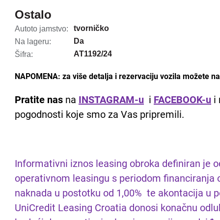
Ostalo
tvorničko
Autoto jamstvo:
Da
Na lageru:
AT1192/24
Šifra:
NAPOMENA: za više detalja i rezervaciju vozila možete nas
Pratite nas
na
INSTAGRAM-u
i
FACEBOOK-u
i 
pogodnosti koje smo za Vas pripremili.
Informativni iznos leasing obroka definiran je 
operativnom leasingu s periodom financiranja 
naknada u postotku od 1,00% te akontacija u po
UniCredit Leasing Croatia donosi konačnu odluk