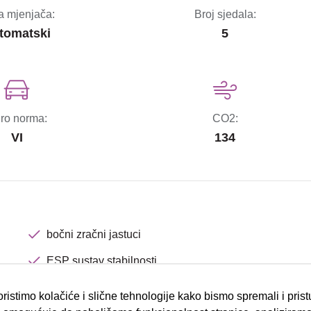
a mjenjača:
Broj sjedala:
tomatski
5
ro norma:
CO2:
VI
134
bočni zračni jastuci
ESP sustav stabilnosti
el.podizači stakala
ristimo kolačiće i slične tehnologije kako bismo spremali i pris