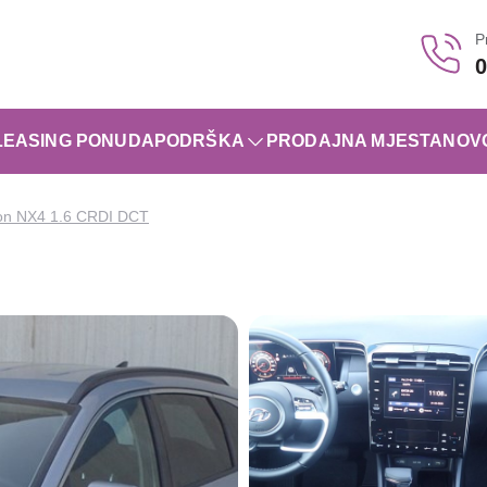
P
0
LEASING PONUDA
PODRŠKA
PRODAJNA MJESTA
NOV
on NX4 1.6 CRDI DCT