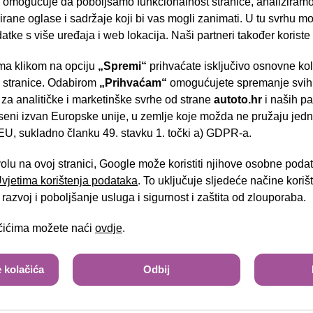
omogućuje da poboljšamo funkcionalnost stranice, analiziramo
el.preklopiva zrcala
rane oglase i sadržaje koji bi vas mogli zanimati. U tu svrhu mog
djeljiva i preklopiva stražnja klupa
datke s više uređaja i web lokacija. Naši partneri također koriste
zaslon u boji - touchscreen
a klikom na opciju
„Spremi“
prihvaćate isključivo osnovne ko
- Slavonska aven
multifunkcijski kožni upravljač
e stranice. Odabirom
„Prihvaćam“
omogućujete spremanje svih 
 za analitičke i marketinške svrhe od strane
autoto.hr
i naših pa
handsfree/bluetooth sustav
seni izvan Europske unije, u zemlje koje možda ne pružaju jedn
U, sukladno članku 49. stavku 1. točki a) GDPR-a.
virtualni cockpit
Brza pretraga
Napredna pretraga
start/stop sustav
volu na ovoj stranici, Google može koristiti njihove osobne poda
 Uvjetima korištenja podataka
. To uključuje sljedeće načine kori
kamera za vožnju unatrag
Tra
razvoj i poboljšanje usluga i sigurnost i zaštita od zlouporaba.
Bi-led svjetla
ačićima možete naći
ovdje
.
keyless sustav
 kolačića
Odbij