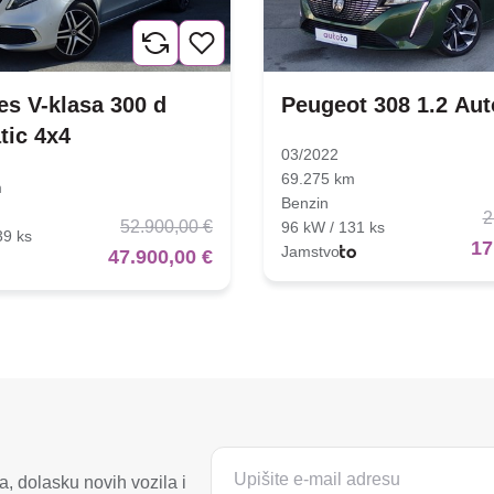
s V-klasa 300 d
Peugeot 308 1.2 Au
tic 4x4
03/2022
69.275 km
m
Benzin
2
52.900,00 €
96 kW / 131 ks
39 ks
17
Jamstvo
47.900,00 €
, dolasku novih vozila i