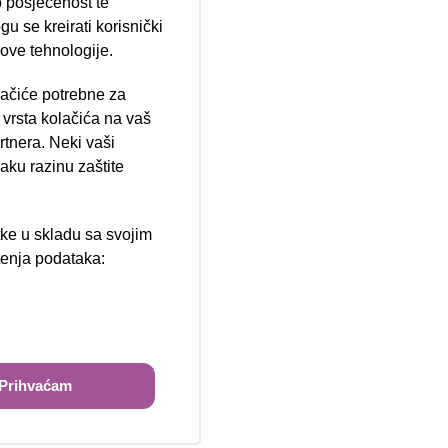
 posjećenost te
u se kreirati korisnički
 ove tehnologije.
lačiće potrebne za
ija 102, Resnik
vrsta kolačića na vaš
rtnera. Neki vaši
aku razinu zaštite
tke u skladu sa svojim
štenja podataka:
ži
Prihvaćam