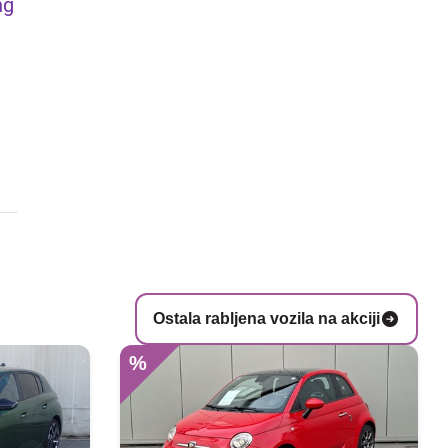
ng
Ostala rabljena vozila na akciji
%