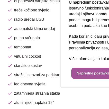
el.podesiva vanjska zrcala
U naprednim postavkam
Nova lokacija 
ispravno funkcioniranj
treće kočiono svjetlo
uređaj i njihovu obradu
radio uređaj USB
podaci mogu biti prene
osobnih podataka kao E
automatski klima uređaj
Kada korisnici daju pri
putno računalo
Pravilima privatnosti i
tempomat
personalizacija oglasa, 
virtualni cockpit
Više informacija o kol
start/stop sustav
Napredne postavke
stražnji senzori za parkiranje
led dnevna svjetla
zatamnjena stražnja stakla
aluminijski naplatci 18"