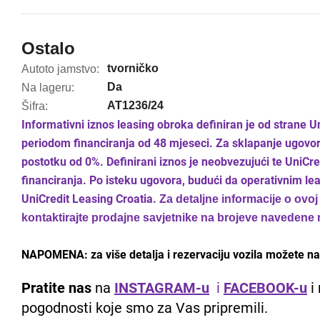
Ostalo
tvorničko
Autoto jamstvo:
Da
Na lageru:
AT1236/24
Šifra:
Informativni iznos leasing obroka definiran je od strane 
periodom financiranja od 48 mjeseci. Za sklapanje ugovo
postotku od 0%. Definirani iznos je neobvezujući te UniCr
financiranja. Po isteku ugovora, budući da operativnim le
UniCredit Leasing Croatia.
Za detaljne informacije o ovo
kontaktirajte prodajne savjetnike na brojeve navedene 
NAPOMENA: za više detalja i rezervaciju vozila možete nas
Pratite nas
na
INSTAGRAM-u
i
FACEBOOK-u
i 
pogodnosti koje smo za Vas pripremili.