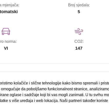
a mjenjača:
Broj sjedala:
tomatski
5
ro norma:
CO2:
VI
147
bočni zračni jastuci
ristimo kolačiće i slične tehnologije kako bismo spremali i pris
omogućuje da poboljšamo funkcionalnost stranice, analiziramo
ESP sustav stabilnosti
rane oglase i sadržaje koji bi vas mogli zanimati. U tu svrhu mog
datke s više uređaja i web lokacija. Naši partneri također koriste
el.podizači stakala