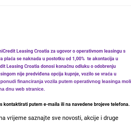
UniCredit Leasing Croatia za ugovor o operativnom leasingu s
ra plaća se naknada u postotku od 1,00% te akontacija u
edit Leasing Croatia donosi konačnu odluku o odobrenju
asingom nije predviđena opcija kupnje, vozilo se vraća u
j ponudi financiranja vozila putem operativnog leasinga mol
na dnu web stranice.
 kontaktirati putem e-maila ili na navedene brojeve telefona.
na vrijeme saznajte sve novosti, akcije i druge