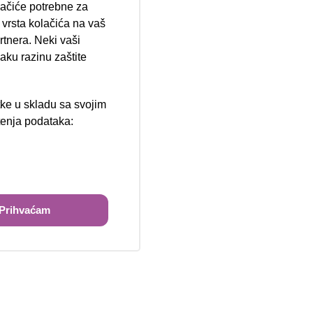
lačiće potrebne za
ija 102, Resnik
vrsta kolačića na vaš
rtnera. Neki vaši
aku razinu zaštite
tke u skladu sa svojim
štenja podataka:
ži
Prihvaćam