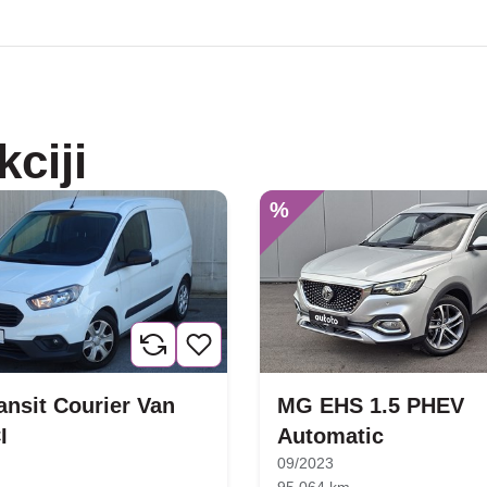
kciji
%
ansit Courier Van
MG EHS 1.5 PHEV
I
Automatic
09/2023
95.064 km