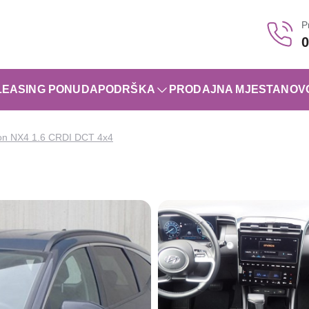
P
0
LEASING PONUDA
PODRŠKA
PRODAJNA MJESTA
NOV
on NX4 1.6 CRDI DCT 4x4