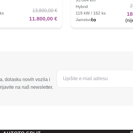
2
Hybrid
13.800,00 €
ks
119 kW / 162 ks
18
11.800,00 €
Jamstvo
(ni
, dolasku novih vozila i
ijavite na naš newsletter.