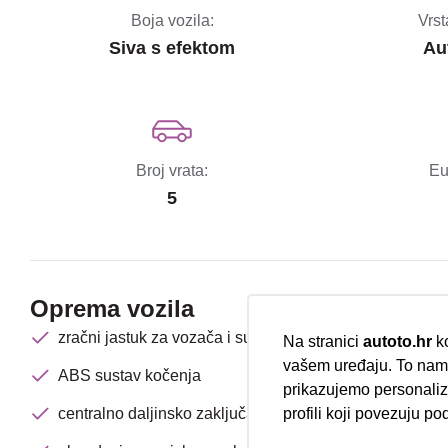
Boja vozila:
Vrst
Siva s efektom
Au
Broj vrata:
Eu
5
Oprema vozila
zračni jastuk za vozača i suvozača
Na stranici
autoto.hr
ko
vašem uređaju. To nam 
ABS sustav kočenja
prikazujemo personalizi
centralno daljinsko zaključavanje
profili koji povezuju po