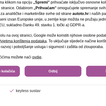
el.preklopiva zrcala
a klikom na opciju
„Spremi“
prihvaćate isključivo osnovne ko
- Slavonska aven
e stranice. Odabirom
„Prihvaćam“
omogućujete spremanje svih 
djeljiva i preklopiva stražnja klupa
 za analitičke i marketinške svrhe od strane
autoto.hr
i naših pa
zaslon u boji - touchscreen
seni izvan Europske unije, u zemlje koje možda ne pružaju jedn
U, sukladno članku 49. stavku 1. točki a) GDPR-a.
multifunkcijski kožni upravljač
Brza pretraga
Napredna pretraga
volu na ovoj stranici, Google može koristiti njihove osobne poda
handsfree/bluetooth sustav
 Uvjetima korištenja podataka
. To uključuje sljedeće načine kori
navigacijski sustav
Tra
razvoj i poboljšanje usluga i sigurnost i zaštita od zlouporaba.
lane assist
ačićima možete naći
ovdje
.
uzdužni krovni nosači
 kolačića
Odbij
kamera za vožnju unatrag
Bi-led svjetla
keyless sustav