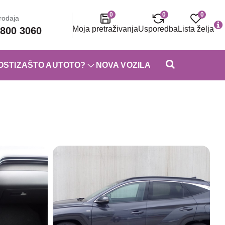
0
0
0
rodaja
Moja pretraživanja
Usporedba
Lista želja
800 3060
OSTI
ZAŠTO AUTOTO?
NOVA VOZILA