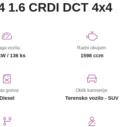
4 1.6 CRDI DCT 4x4
ga vozila:
Radni obujam:
kW / 136 ks
1598 ccm
sta goriva:
Oblik karoserije:
Diesel
Terensko vozilo - SUV