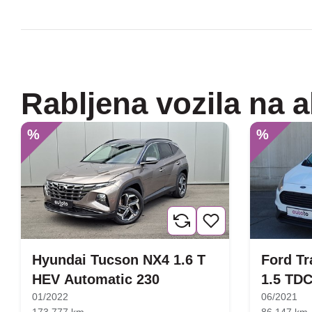
Rabljena vozila na a
%
%
Hyundai Tucson NX4 1.6 T
Ford Tr
HEV Automatic 230
1.5 TDC
01/2022
06/2021
173.777 km
86.147 km