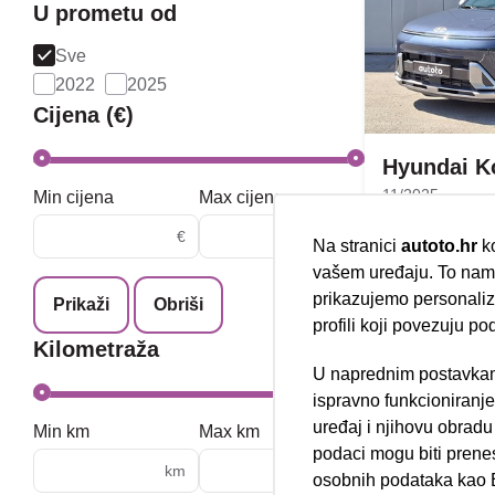
U prometu od
Sve
2022
2025
Cijena (€)
Hyundai K
11/2025
Min cijena
Max cijena
8.115 km
€
€
Benzin
Na stranici
autoto.hr
ko
74 kW / 101 ks
vašem uređaju. To nam 
Jamstvo
prikazujemo personalizi
Prikaži
Obriši
profili koji povezuju po
Kilometraža
U naprednim postavkam
Nova lokacija 
ispravno funkcioniranj
uređaj i njihovu obradu
Min km
Max km
podaci mogu biti prene
km
km
osobnih podataka kao E