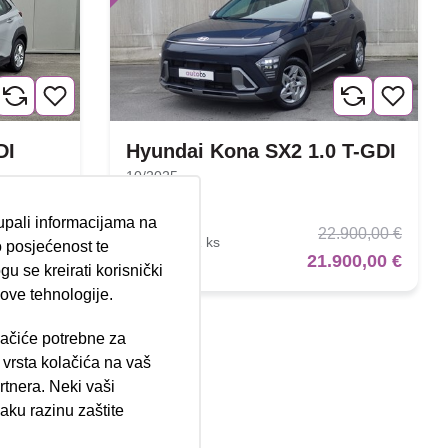
DI
Hyundai Kona SX2 1.0 T-GDI
10/2025
22.773 km
Benzin
tupali informacijama na
.320,00 €
22.900,00 €
74 kW / 101 ks
 posjećenost te
500,00 €
21.900,00 €
Jamstvo
u se kreirati korisnički
 ove tehnologije.
lačiće potrebne za
ija 102, Resnik
vrsta kolačića na vaš
rtnera. Neki vaši
aku razinu zaštite