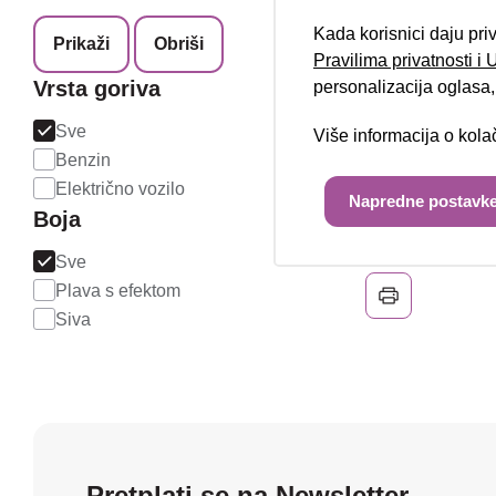
Kada korisnici daju pri
Prikaži
Obriši
Pravilima privatnosti i
Vrsta goriva
personalizacija oglasa, 
Hyundai K
01/2025
Sve
Više informacija o kol
40.000 km
Benzin
Električno vozilo
Električno vozilo
28 kW / 38 ks
Napredne postavke
Boja
Jamstvo
Sve
Plava s efektom
Siva
Pretplati se na Newsletter