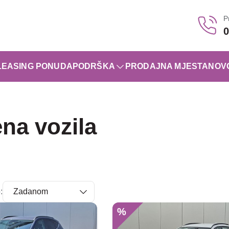
P
0
LEASING PONUDA
PODRŠKA
PRODAJNA MJESTA
NOV
na vozila
:
%