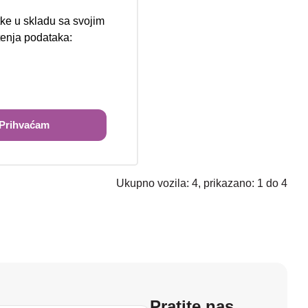
tke u skladu sa svojim
štenja podataka:
ži
Prihvaćam
Ukupno vozila: 4, prikazano: 1 do 4
Pratite nas