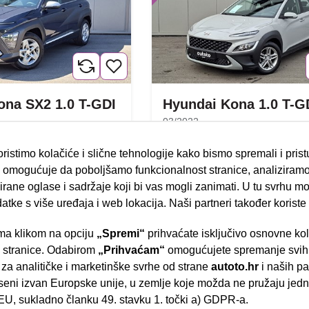
ona SX2 1.0 T-GDI
Hyundai Kona 1.0 T-G
03/2022
86.648 km
Benzin
ristimo kolačiće i slične tehnologije kako bismo spremali i pris
16
88 kW / 120 ks
omogućuje da poboljšamo funkcionalnost stranice, analiziramo
22.900,00 €
14.
Jamstvo
rane oglase i sadržaje koji bi vas mogli zanimati. U tu svrhu mog
datke s više uređaja i web lokacija. Naši partneri također koriste
a klikom na opciju
„Spremi“
prihvaćate isključivo osnovne ko
- Slavonska aven
e stranice. Odabirom
„Prihvaćam“
omogućujete spremanje svih 
 za analitičke i marketinške svrhe od strane
autoto.hr
i naših pa
seni izvan Europske unije, u zemlje koje možda ne pružaju jedn
U, sukladno članku 49. stavku 1. točki a) GDPR-a.