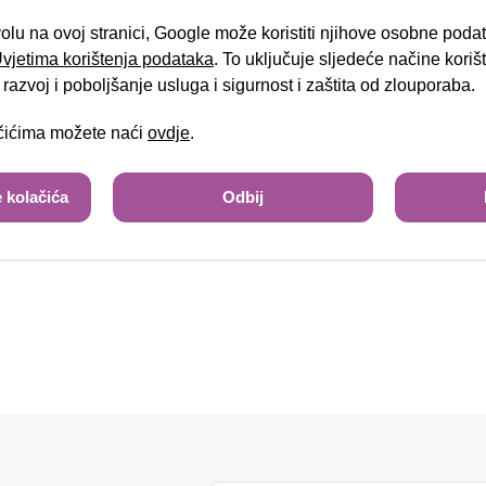
Brza pretraga
Napredna pretraga
volu na ovoj stranici, Google može koristiti njihove osobne poda
 Uvjetima korištenja podataka
. To uključuje sljedeće načine kori
Tra
razvoj i poboljšanje usluga i sigurnost i zaštita od zlouporaba.
ona EV
ačićima možete naći
ovdje
.
 kolačića
Odbij
22.900,00 €