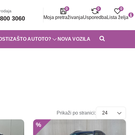
0
0
0
rodaja
Moja pretraživanja
Usporedba
Lista želja
800 3060
OSTI
ZAŠTO AUTOTO?
NOVA VOZILA
Prikaži po stranici:
%