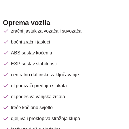
Oprema vozila
zračni jastuk za vozača i suvozača
bočni zračni jastuci
ABS sustav kočenja
ESP sustav stabilnosti
Nova lokacija - Slavonska
centralno daljinsko zaključavanje
avenija 102, Resnik
el.podizači prednjih stakala
Brza pretraga
Napredna pretraga
el.podesiva vanjska zrcala
treće kočiono svjetlo
djeljiva i preklopiva stražnja klupa
Traži