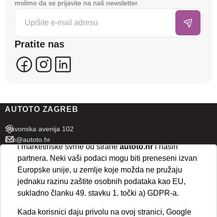
molimo da se prijavite na naš newsletter.
da poboljšamo funkcionalnost stranice, analiziramo
posjećenost te prikazujemo personalizirane oglase i
sadržaje koji bi vas mogli zanimati. U tu svrhu mogu
Pratite nas
se kreirati korisnički profili koji povezuju podatke s
više uređaja i web lokacija. Naši partneri također
koriste ove tehnologije.
U naprednim postavkama klikom na opciju
„Spremi“
prihvaćate isključivo osnovne kolačiće potrebne za
AUTOTO ZAGREB
ispravno funkcioniranje stranice. Odabirom
„Prihvaćam“
omogućujete spremanje svih vrsta
Slavonska avenija 102
kolačića na vaš uređaj i njihovu obradu za analitičke
info@autoto.hr
i marketinške svrhe od strane
autoto.hr
i naših
Pon - Pet 07:30-18:00
partnera. Neki vaši podaci mogu biti preneseni izvan
Sub 08:00-13:00
Europske unije, u zemlje koje možda ne pružaju
jednaku razinu zaštite osobnih podataka kao EU,
AUTOTO SPLIT
sukladno članku 49. stavku 1. točki a) GDPR-a.
Ul. kralja Stjepana Držislava 18
Kada korisnici daju privolu na ovoj stranici, Google
info@autoto.hr