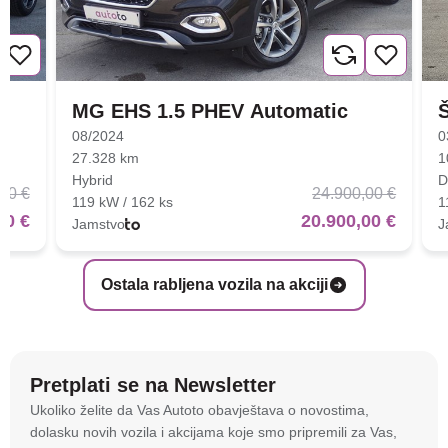
MG EHS 1.5 PHEV Automatic
08/2024
0
27.328 km
1
Hybrid
D
00 €
24.900,00 €
119 kW / 162 ks
1
00 €
20.900,00 €
Jamstvo
J
Ostala rabljena vozila na akciji
Pretplati se na Newsletter
Na stranici
autoto.hr
koristimo kolačiće i slične
Ukoliko želite da Vas Autoto obavještava o novostima,
tehnologije kako bismo spremali i pristupali
dolasku novih vozila i akcijama koje smo pripremili za Vas,
informacijama na vašem uređaju. To nam omogućuje