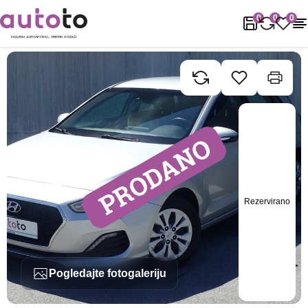
Naslovnica
Rabljena vozila
Hyundai
I30
Hyundai I30 1.6 CRD
0
0
0
Rezervirano
Pogledajte fotogaleriju