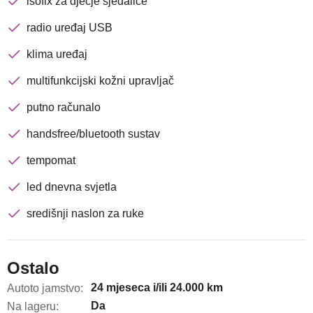
isofix za dječje sjedalice
radio uređaj USB
klima uređaj
multifunkcijski kožni upravljač
putno računalo
handsfree/bluetooth sustav
tempomat
led dnevna svjetla
središnji naslon za ruke
Ostalo
24 mjeseca i/ili 24.000 km
Autoto jamstvo:
Da
Na lageru: