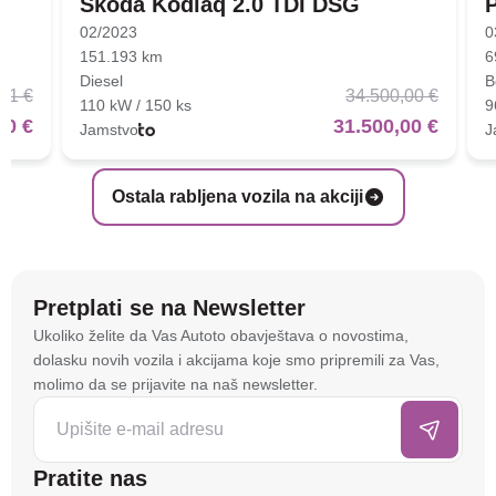
Škoda Kodiaq 2.0 TDI DSG
02/2023
0
151.193 km
6
Diesel
B
01 €
34.500,00 €
110 kW / 150 ks
9
00 €
31.500,00 €
Jamstvo
J
Ostala rabljena vozila na akciji
Pretplati se na Newsletter
Na stranici
autoto.hr
koristimo kolačiće i slične
Ukoliko želite da Vas Autoto obavještava o novostima,
tehnologije kako bismo spremali i pristupali
dolasku novih vozila i akcijama koje smo pripremili za Vas,
informacijama na vašem uređaju. To nam omogućuje
molimo da se prijavite na naš newsletter.
da poboljšamo funkcionalnost stranice, analiziramo
posjećenost te prikazujemo personalizirane oglase i
sadržaje koji bi vas mogli zanimati. U tu svrhu mogu
Pratite nas
se kreirati korisnički profili koji povezuju podatke s