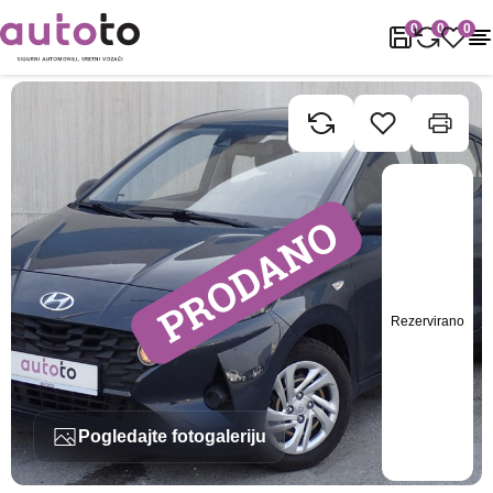
Naslovnica
Rabljena vozila
Hyundai
I10
Hyundai I10 1.0i
0
0
0
Rezervirano
Pogledajte fotogaleriju