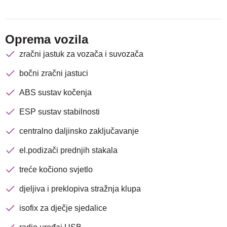
Oprema vozila
zračni jastuk za vozača i suvozača
bočni zračni jastuci
ABS sustav kočenja
Nova lokacija - Slavonska
avenija 102, Resnik
ESP sustav stabilnosti
centralno daljinsko zaključavanje
Brza pretraga
Napredna pretraga
el.podizači prednjih stakala
treće kočiono svjetlo
djeljiva i preklopiva stražnja klupa
Traži
isofix za dječje sjedalice