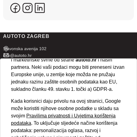
više uređaja i web lokacija. Naši partneri također
koriste ove tehnologije.
U naprednim postavkama klikom na opciju
„Spremi“
prihvaćate isključivo osnovne kolačiće potrebne za
AUTOTO ZAGREB
ispravno funkcioniranje stranice. Odabirom
„Prihvaćam“
omogućujete spremanje svih vrsta
Slavonska avenija 102
kolačića na vaš uređaj i njihovu obradu za analitičke
info@autoto.hr
i marketinške svrhe od strane
autoto.hr
i naših
Pon - Pet 07:30-18:00
partnera. Neki vaši podaci mogu biti preneseni izvan
Sub 08:00-13:00
Europske unije, u zemlje koje možda ne pružaju
jednaku razinu zaštite osobnih podataka kao EU,
AUTOTO SPLIT
sukladno članku 49. stavku 1. točki a) GDPR-a.
Ul. kralja Stjepana Držislava 18
Kada korisnici daju privolu na ovoj stranici, Google
info@autoto.hr
može koristiti njihove osobne podatke u skladu sa
Pon - Pet 08:00-17:00
svojim
Pravilima privatnosti i Uvjetima korištenja
Sub 08:00-13:00
podataka
. To uključuje sljedeće načine korištenja
podataka: personalizacija oglasa, razvoj i
BRZI LINKOVI