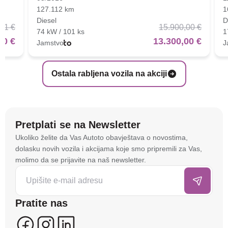
127.112 km
1
Diesel
D
01 €
15.900,00 €
74 kW / 101 ks
1
00 €
13.300,00 €
Jamstvo
J
Ostala rabljena vozila na akciji
Pretplati se na Newsletter
Na stranici
autoto.hr
koristimo kolačiće i slične
Ukoliko želite da Vas Autoto obavještava o novostima,
tehnologije kako bismo spremali i pristupali
dolasku novih vozila i akcijama koje smo pripremili za Vas,
informacijama na vašem uređaju. To nam omogućuje
molimo da se prijavite na naš newsletter.
da poboljšamo funkcionalnost stranice, analiziramo
posjećenost te prikazujemo personalizirane oglase i
sadržaje koji bi vas mogli zanimati. U tu svrhu mogu
Pratite nas
se kreirati korisnički profili koji povezuju podatke s
više uređaja i web lokacija. Naši partneri također