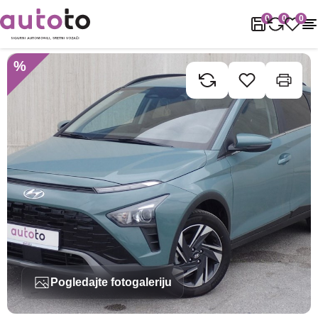
Naslovnica
Rabljena vozila
Hyundai
Bayon
Hyundai Bayon 1.
0
0
0
%
Pogledajte fotogaleriju