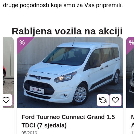
druge pogodnosti koje smo za Vas pripremili.
Rabljena vozila na akciji
%
Ford Tourneo Connect Grand 1.5
TDCI (7 sjedala)
05/2016
1