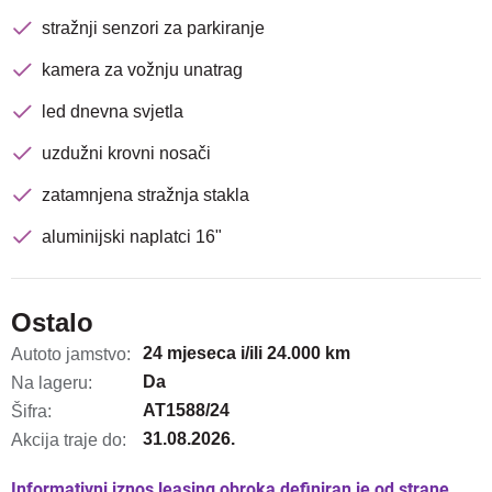
stražnji senzori za parkiranje
kamera za vožnju unatrag
led dnevna svjetla
uzdužni krovni nosači
zatamnjena stražnja stakla
aluminijski naplatci 16"
Ostalo
24 mjeseca i/ili 24.000 km
Autoto jamstvo:
Da
Na lageru:
AT1588/24
Šifra:
31.08.2026.
Akcija traje do:
Informativni iznos leasing obroka definiran je od strane