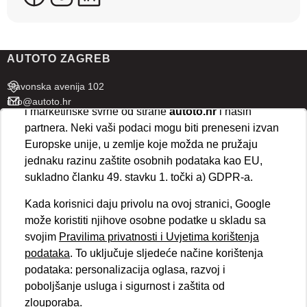
koriste ove tehnologije.
U naprednim postavkama klikom na opciju
„Spremi“
prihvaćate isključivo osnovne kolačiće potrebne za
AUTOTO ZAGREB
ispravno funkcioniranje stranice. Odabirom
„Prihvaćam“
omogućujete spremanje svih vrsta
Slavonska avenija 102
kolačića na vaš uređaj i njihovu obradu za analitičke
info@autoto.hr
i marketinške svrhe od strane
autoto.hr
i naših
Pon - Pet 07:30-18:00
partnera. Neki vaši podaci mogu biti preneseni izvan
Sub 08:00-13:00
Europske unije, u zemlje koje možda ne pružaju
jednaku razinu zaštite osobnih podataka kao EU,
AUTOTO SPLIT
sukladno članku 49. stavku 1. točki a) GDPR-a.
Ul. kralja Stjepana Držislava 18
Kada korisnici daju privolu na ovoj stranici, Google
info@autoto.hr
može koristiti njihove osobne podatke u skladu sa
Pon - Pet 08:00-17:00
svojim
Pravilima privatnosti i Uvjetima korištenja
Sub 08:00-13:00
podataka
. To uključuje sljedeće načine korištenja
podataka: personalizacija oglasa, razvoj i
BRZI LINKOVI
poboljšanje usluga i sigurnost i zaštita od
Novosti
zlouporaba.