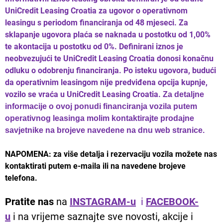
UniCredit Leasing Croatia za ugovor o operativnom
leasingu s periodom financiranja od 48 mjeseci. Za
sklapanje ugovora plaća se naknada u postotku od 1,00%
te akontacija u postotku od 0%. Definirani iznos je
neobvezujući te UniCredit Leasing Croatia donosi konačnu
odluku o odobrenju financiranja. Po isteku ugovora, budući
da operativnim leasingom nije predviđena opcija kupnje,
vozilo se vraća u UniCredit Leasing Croatia.
Za detaljne
informacije o ovoj ponudi financiranja vozila putem
operativnog leasinga molim kontaktirajte prodajne
savjetnike na brojeve navedene na dnu web stranice.
NAPOMENA: za više detalja i rezervaciju vozila možete nas
kontaktirati putem e-maila ili na navedene brojeve
telefona.
Pratite nas
na
INSTAGRAM-u
i
FACEBOOK-
u
i na vrijeme saznajte sve novosti, akcije i