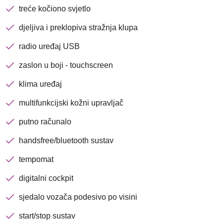
treće kočiono svjetlo
djeljiva i preklopiva stražnja klupa
radio uređaj USB
zaslon u boji - touchscreen
klima uređaj
Nova lokacija - Slavonska
avenija 102, Resnik
multifunkcijski kožni upravljač
putno računalo
Brza pretraga
Napredna pretraga
handsfree/bluetooth sustav
tempomat
Traži
digitalni cockpit
sjedalo vozača podesivo po visini
start/stop sustav