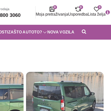
0
0
0
rodaja
Moja pretraživanja
Usporedba
Lista želja
800 3060
OSTI
ZAŠTO AUTOTO?
NOVA VOZILA