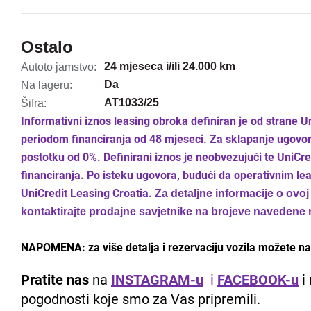
Ostalo
24 mjeseca i/ili 24.000 km
Autoto jamstvo:
Da
Na lageru:
AT1033/25
Šifra:
Informativni iznos leasing obroka definiran je od strane 
periodom financiranja od 48 mjeseci. Za sklapanje ugovo
postotku od 0%. Definirani iznos je neobvezujući te UniCr
financiranja. Po isteku ugovora, budući da operativnim le
UniCredit Leasing Croatia.
Za detaljne informacije o ovo
kontaktirajte prodajne savjetnike na brojeve navedene 
NAPOMENA: za više detalja i rezervaciju vozila možete nas
Pratite nas
na
INSTAGRAM-u
i
FACEBOOK-u
i 
pogodnosti koje smo za Vas pripremili.