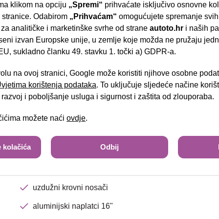
treće kočiono svjetlo
a klikom na opciju
„Spremi“
prihvaćate isključivo osnovne ko
- Slavonska aven
e stranice. Odabirom
„Prihvaćam“
omogućujete spremanje svih 
grijanje prednjih sjedala
 za analitičke i marketinške svrhe od strane
autoto.hr
i naših pa
grijano vjetrobransko staklo
seni izvan Europske unije, u zemlje koje možda ne pružaju jedn
U, sukladno članku 49. stavku 1. točki a) GDPR-a.
radio uređaj - USB
Brza pretraga
Napredna pretraga
volu na ovoj stranici, Google može koristiti njihove osobne poda
multifunkcijski kožni upravljač
 Uvjetima korištenja podataka
. To uključuje sljedeće načine kori
handsfree/bluetooth sustav
Tra
razvoj i poboljšanje usluga i sigurnost i zaštita od zlouporaba.
navigacijski sustav
ačićima možete naći
ovdje
.
kamera za vožnju unatrag
 kolačića
Odbij
svjetla za maglu
bočna klizna vrata - desno
uzdužni krovni nosači
aluminijski naplatci 16"