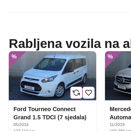
Rabljena vozila na a
%
%
Ford Tourneo Connect
Mercede
Grand 1.5 TDCI (7 sjedala)
Automa
05/2016
11/2019
127.112 km
169.789 k