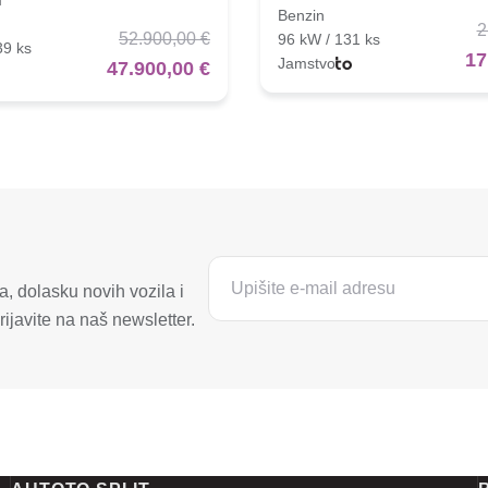
Benzin
2
52.900,00 €
96 kW / 131 ks
39 ks
17
Jamstvo
47.900,00 €
, dolasku novih vozila i
ijavite na naš newsletter.