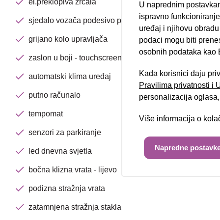
el.preklopiva zrcala
U naprednim postavkam
Nova lokacija 
ispravno funkcioniranj
sjedalo vozača podesivo po visini
uređaj i njihovu obradu
grijano kolo upravljača
podaci mogu biti prene
osobnih podataka kao E
zaslon u boji - touchscreen
Kada korisnici daju pri
automatski klima uređaj
Pravilima privatnosti i
putno računalo
personalizacija oglasa, 
tempomat
Više informacija o kol
senzori za parkiranje
Napredne postavke
led dnevna svjetla
bočna klizna vrata - lijevo
podizna stražnja vrata
zatamnjena stražnja stakla