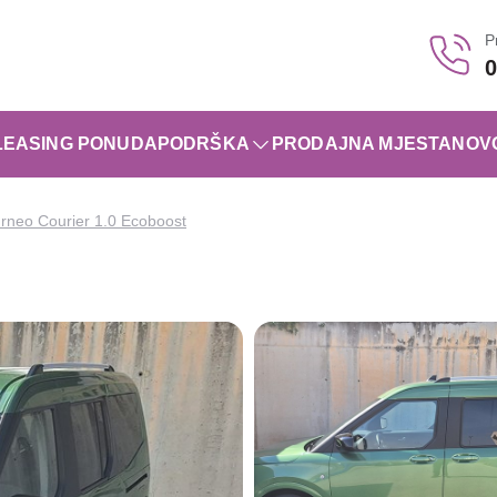
P
0
LEASING PONUDA
PODRŠKA
PRODAJNA MJESTA
NOV
rneo Courier 1.0 Ecoboost