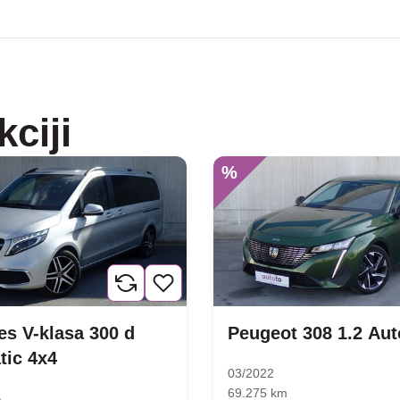
kciji
%
s V-klasa 300 d
Peugeot 308 1.2 Au
tic 4x4
03/2022
69.275 km
m