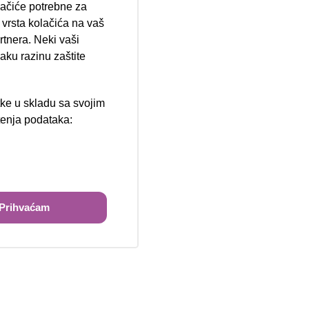
lačiće potrebne za
ija 102, Resnik
vrsta kolačića na vaš
rtnera. Neki vaši
aku razinu zaštite
tke u skladu sa svojim
štenja podataka:
ži
Prihvaćam