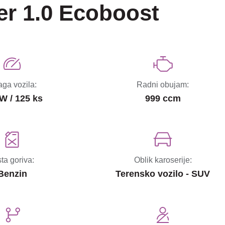
er 1.0 Ecoboost
ga vozila:
Radni obujam:
W / 125 ks
999 ccm
sta goriva:
Oblik karoserije:
Benzin
Terensko vozilo - SUV