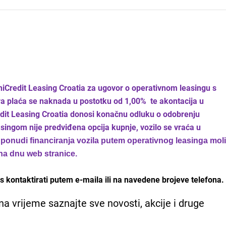
UniCredit Leasing Croatia za ugovor o operativnom leasingu s
ra plaća se naknada u postotku od 1,00% te akontacija u
edit Leasing Croatia donosi konačnu odluku o odobrenju
asingom nije predviđena opcija kupnje, vozilo se vraća u
j ponudi financiranja vozila putem operativnog leasinga mol
na dnu web stranice.
 kontaktirati putem e-maila ili na navedene brojeve telefona.
na vrijeme saznajte sve novosti, akcije i druge