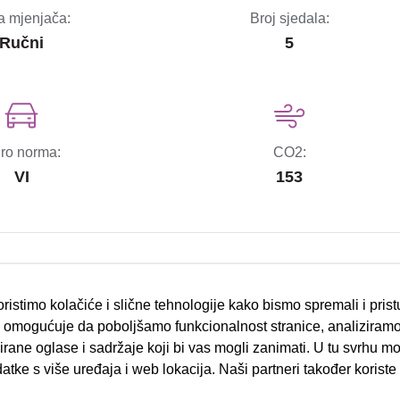
a mjenjača:
Broj sjedala:
Ručni
5
ro norma:
CO2:
VI
153
ABS sustav kočenja
ristimo kolačiće i slične tehnologije kako bismo spremali i pris
omogućuje da poboljšamo funkcionalnost stranice, analiziramo
centralno daljinsko zaključavanje
rane oglase i sadržaje koji bi vas mogli zanimati. U tu svrhu mog
datke s više uređaja i web lokacija. Naši partneri također koriste
el.podesiva vanjska zrcala