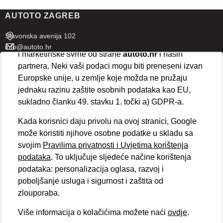
prihvaćate isključivo osnovne kolačiće potrebne za
AUTOTO ZAGREB
ispravno funkcioniranje stranice. Odabirom
„Prihvaćam“
omogućujete spremanje svih vrsta
Slavonska avenija 102
kolačića na vaš uređaj i njihovu obradu za analitičke
info@autoto.hr
i marketinške svrhe od strane
autoto.hr
i naših
Pon - Pet 07:30-18:00
partnera. Neki vaši podaci mogu biti preneseni izvan
Sub 08:00-13:00
Europske unije, u zemlje koje možda ne pružaju
jednaku razinu zaštite osobnih podataka kao EU,
AUTOTO SPLIT
sukladno članku 49. stavku 1. točki a) GDPR-a.
Ul. kralja Stjepana Držislava 18
Kada korisnici daju privolu na ovoj stranici, Google
info@autoto.hr
može koristiti njihove osobne podatke u skladu sa
Pon - Pet 08:00-17:00
svojim
Pravilima privatnosti i Uvjetima korištenja
Sub 08:00-13:00
podataka
. To uključuje sljedeće načine korištenja
podataka: personalizacija oglasa, razvoj i
BRZI LINKOVI
poboljšanje usluga i sigurnost i zaštita od
Novosti
zlouporaba.
Politika kolačića
Više informacija o kolačićima možete naći
ovdje
.
Politika privatnosti
VELEPRODAJA