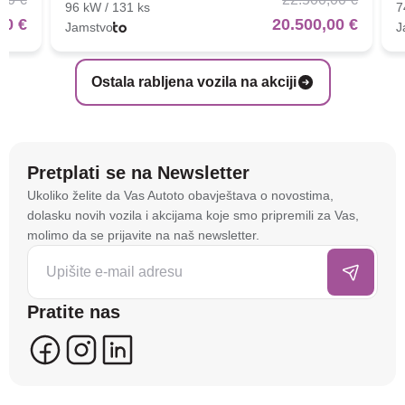
96 kW / 131 ks
7
00 €
20.500,00 €
Jamstvo
J
Ostala rabljena vozila na akciji
Pretplati se na Newsletter
Na stranici
autoto.hr
koristimo kolačiće i slične
Ukoliko želite da Vas Autoto obavještava o novostima,
tehnologije kako bismo spremali i pristupali
dolasku novih vozila i akcijama koje smo pripremili za Vas,
informacijama na vašem uređaju. To nam omogućuje
molimo da se prijavite na naš newsletter.
da poboljšamo funkcionalnost stranice, analiziramo
posjećenost te prikazujemo personalizirane oglase i
sadržaje koji bi vas mogli zanimati. U tu svrhu mogu
Pratite nas
se kreirati korisnički profili koji povezuju podatke s
više uređaja i web lokacija. Naši partneri također
koriste ove tehnologije.
U naprednim postavkama klikom na opciju
„Spremi“