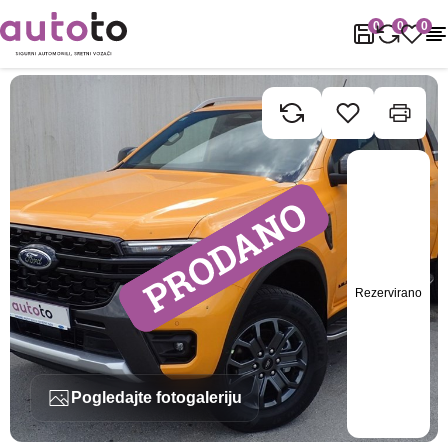
Naslovnica
Rabljena vozila
Ford
Ranger
Ford Ranger Wildtra
0
0
0
Rezervirano
Pogledajte fotogaleriju