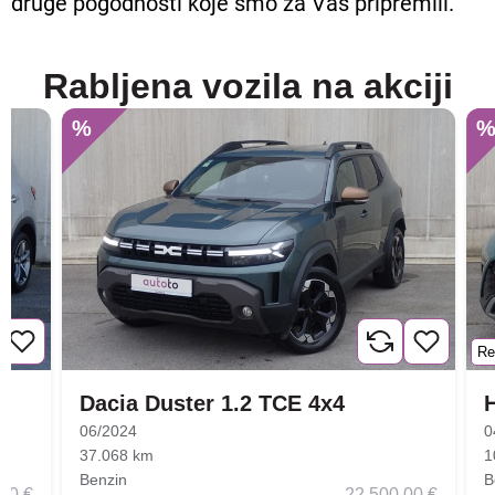
druge pogodnosti koje smo za Vas pripremili.
Rabljena vozila na akciji
%
Re
Dacia Duster 1.2 TCE 4x4
06/2024
0
37.068 km
1
Benzin
B
00 €
22.500,00 €