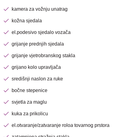
kamera za vožnju unatrag
kožna sjedala
el.podesivo sjedalo vozača
grijanje prednjih sjedala
grijanje vjetrobranskog stakla
grijano kolo upravljača
središnji naslon za ruke
bočne stepenice
svjetla za maglu
kuka za prikolicu
el.otvaranje/zatvaranje roloa tovarnog prstora
zatamnjena stražnja stakla