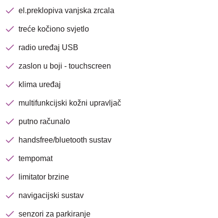
el.preklopiva vanjska zrcala
treće kočiono svjetlo
radio uređaj USB
zaslon u boji - touchscreen
Nova lokacija - Slavonska
avenija 102, Resnik
klima uređaj
multifunkcijski kožni upravljač
Brza pretraga
Napredna pretraga
putno računalo
handsfree/bluetooth sustav
tempomat
Traži
limitator brzine
navigacijski sustav
senzori za parkiranje