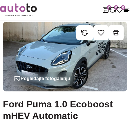
Naslovnica
Rabljena vozila
Ford
Puma
Ford Puma 1.0 Ecobo
0
0
0
Pogledajte fotogaleriju
Ford Puma 1.0 Ecoboost
mHEV Automatic