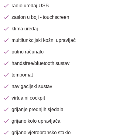
radio uređaj USB
Nova lokacija - Slavonska
avenija 102, Resnik
zaslon u boji - touchscreen
klima uređaj
Brza pretraga
Napredna pretraga
multifunkcijski kožni upravljač
putno računalo
handsfree/bluetooth sustav
Traži
tempomat
navigacijski sustav
virtualni cockpit
grijanje prednjih sjedala
grijano kolo upravljača
grijano vjetrobransko staklo