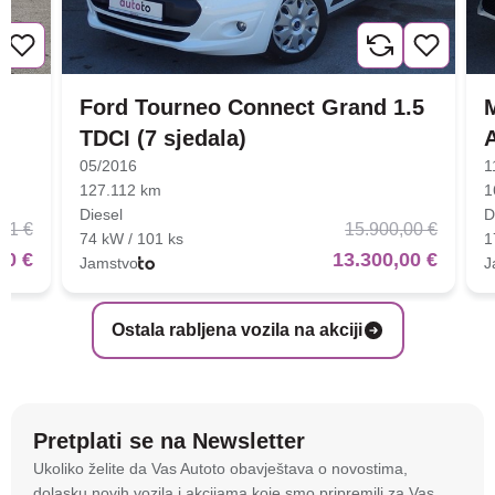
Ford Tourneo Connect Grand 1.5
TDCI (7 sjedala)
05/2016
1
127.112 km
1
Diesel
D
01 €
15.900,00 €
74 kW / 101 ks
1
00 €
13.300,00 €
Jamstvo
J
Ostala rabljena vozila na akciji
Pretplati se na Newsletter
Na stranici
autoto.hr
koristimo kolačiće i slične
Ukoliko želite da Vas Autoto obavještava o novostima,
tehnologije kako bismo spremali i pristupali
dolasku novih vozila i akcijama koje smo pripremili za Vas,