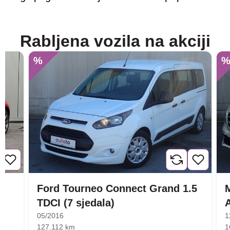
Rabljena vozila na akciji
%
Ford Tourneo Connect Grand 1.5
TDCI (7 sjedala)
05/2016
1
127.112 km
1