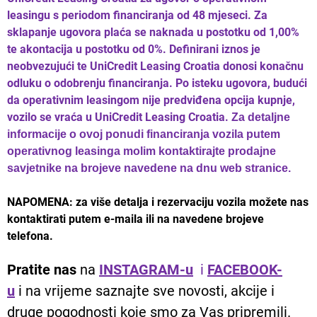
leasingu s periodom financiranja od 48 mjeseci. Za
sklapanje ugovora plaća se naknada u postotku od 1,00%
te akontacija u postotku od 0%. Definirani iznos je
neobvezujući te UniCredit Leasing Croatia donosi konačnu
odluku o odobrenju financiranja. Po isteku ugovora, budući
da operativnim leasingom nije predviđena opcija kupnje,
vozilo se vraća u UniCredit Leasing Croatia.
Za detaljne
informacije o ovoj ponudi financiranja vozila putem
operativnog leasinga molim kontaktirajte prodajne
savjetnike na brojeve navedene na dnu web stranice.
NAPOMENA: za više detalja i rezervaciju vozila možete nas
kontaktirati putem e-maila ili na navedene brojeve
telefona.
Pratite nas
na
INSTAGRAM-u
i
FACEBOOK-
u
i na vrijeme saznajte sve novosti, akcije i
druge pogodnosti koje smo za Vas pripremili.