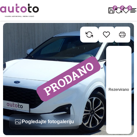
Naslovnica
Rabljena vozila
Ford
Puma
Ford Puma 1.0 Ecoboo
0
0
0
Rezervirano
Pogledajte fotogaleriju