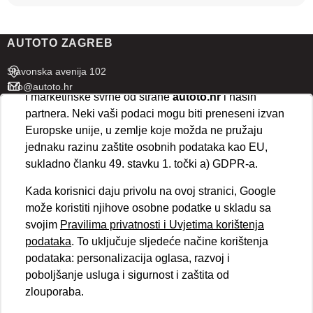
U naprednim postavkama klikom na opciju
„Spremi“
prihvaćate isključivo osnovne kolačiće potrebne za
AUTOTO ZAGREB
ispravno funkcioniranje stranice. Odabirom
„Prihvaćam“
omogućujete spremanje svih vrsta
Slavonska avenija 102
kolačića na vaš uređaj i njihovu obradu za analitičke
info@autoto.hr
i marketinške svrhe od strane
autoto.hr
i naših
Pon - Pet 07:30-18:00
partnera. Neki vaši podaci mogu biti preneseni izvan
Sub 08:00-13:00
Europske unije, u zemlje koje možda ne pružaju
jednaku razinu zaštite osobnih podataka kao EU,
AUTOTO SPLIT
sukladno članku 49. stavku 1. točki a) GDPR-a.
Ul. kralja Stjepana Držislava 18
Kada korisnici daju privolu na ovoj stranici, Google
info@autoto.hr
može koristiti njihove osobne podatke u skladu sa
Pon - Pet 08:00-17:00
svojim
Pravilima privatnosti i Uvjetima korištenja
Sub 08:00-13:00
podataka
. To uključuje sljedeće načine korištenja
podataka: personalizacija oglasa, razvoj i
BRZI LINKOVI
poboljšanje usluga i sigurnost i zaštita od
Novosti
zlouporaba.
Politika kolačića