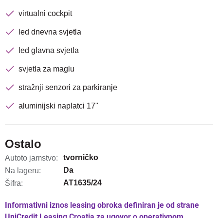
virtualni cockpit
led dnevna svjetla
led glavna svjetla
svjetla za maglu
stražnji senzori za parkiranje
aluminijski naplatci 17"
Ostalo
tvorničko
Autoto jamstvo:
Da
Na lageru:
AT1635/24
Šifra:
Informativni iznos leasing obroka definiran je od strane
UniCredit Leasing Croatia za ugovor o operativnom