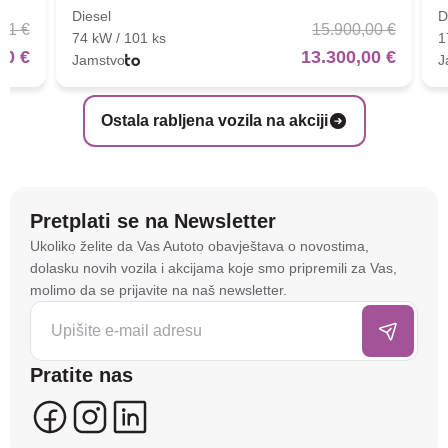
Diesel
D
01 €
15.900,00 €
74 kW / 101 ks
1
00 €
13.300,00 €
Jamstvo
J
Ostala rabljena vozila na akciji
Pretplati se na Newsletter
Na stranici
autoto.hr
koristimo kolačiće i slične
Ukoliko želite da Vas Autoto obavještava o novostima,
tehnologije kako bismo spremali i pristupali
dolasku novih vozila i akcijama koje smo pripremili za Vas,
informacijama na vašem uređaju. To nam omogućuje
molimo da se prijavite na naš newsletter.
da poboljšamo funkcionalnost stranice, analiziramo
posjećenost te prikazujemo personalizirane oglase i
sadržaje koji bi vas mogli zanimati. U tu svrhu mogu
Pratite nas
se kreirati korisnički profili koji povezuju podatke s
više uređaja i web lokacija. Naši partneri također
koriste ove tehnologije.