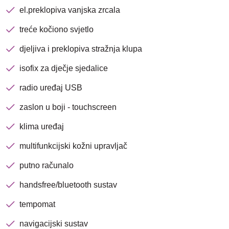
el.preklopiva vanjska zrcala
treće kočiono svjetlo
djeljiva i preklopiva stražnja klupa
isofix za dječje sjedalice
Nova lokacija - Slavonska
radio uređaj USB
avenija 102, Resnik
zaslon u boji - touchscreen
Brza pretraga
Napredna pretraga
klima uređaj
multifunkcijski kožni upravljač
putno računalo
Traži
handsfree/bluetooth sustav
tempomat
navigacijski sustav