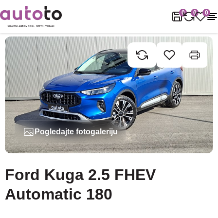
Naslovnica
Rabljena vozila
Ford
Kuga
Ford Kuga 2.5 FHEV A
0
0
0
Pogledajte fotogaleriju
Ford Kuga 2.5 FHEV
Automatic 180