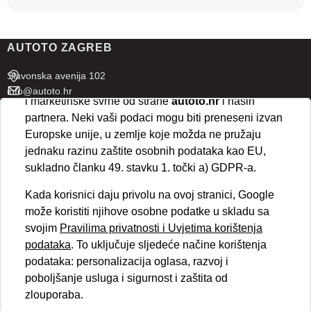
U naprednim postavkama klikom na opciju
„Spremi“
prihvaćate isključivo osnovne kolačiće potrebne za
AUTOTO ZAGREB
ispravno funkcioniranje stranice. Odabirom
„Prihvaćam“
omogućujete spremanje svih vrsta
Slavonska avenija 102
kolačića na vaš uređaj i njihovu obradu za analitičke
info@autoto.hr
i marketinške svrhe od strane
autoto.hr
i naših
Pon - Pet 07:30-18:00
partnera. Neki vaši podaci mogu biti preneseni izvan
Sub 08:00-13:00
Europske unije, u zemlje koje možda ne pružaju
jednaku razinu zaštite osobnih podataka kao EU,
AUTOTO SPLIT
sukladno članku 49. stavku 1. točki a) GDPR-a.
Ul. kralja Stjepana Držislava 18
Kada korisnici daju privolu na ovoj stranici, Google
info@autoto.hr
može koristiti njihove osobne podatke u skladu sa
Pon - Pet 08:00-17:00
svojim
Pravilima privatnosti i Uvjetima korištenja
Sub 08:00-13:00
podataka
. To uključuje sljedeće načine korištenja
podataka: personalizacija oglasa, razvoj i
BRZI LINKOVI
poboljšanje usluga i sigurnost i zaštita od
Novosti
zlouporaba.
Politika kolačića