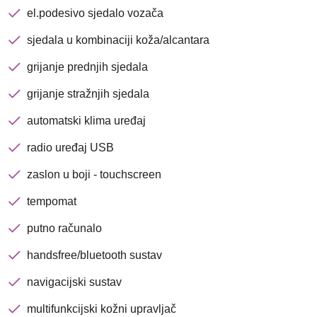
el.podesivo sjedalo vozača
sjedala u kombinaciji koža/alcantara
grijanje prednjih sjedala
grijanje stražnjih sjedala
Nova lokacija - Slavonska
automatski klima uređaj
avenija 102, Resnik
radio uređaj USB
Brza pretraga
Napredna pretraga
zaslon u boji - touchscreen
tempomat
putno računalo
Traži
handsfree/bluetooth sustav
navigacijski sustav
multifunkcijski kožni upravljač