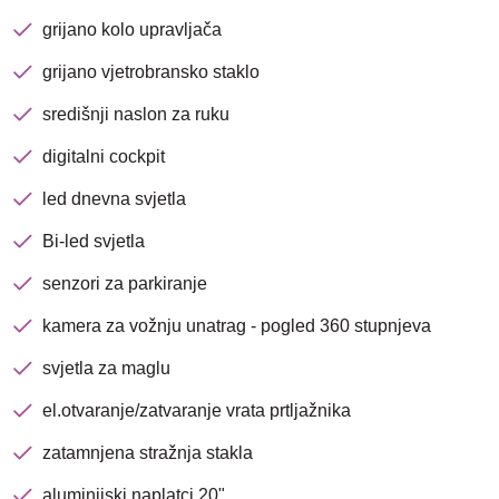
grijano kolo upravljača
grijano vjetrobransko staklo
središnji naslon za ruku
digitalni cockpit
led dnevna svjetla
Bi-led svjetla
senzori za parkiranje
kamera za vožnju unatrag - pogled 360 stupnjeva
svjetla za maglu
el.otvaranje/zatvaranje vrata prtljažnika
zatamnjena stražnja stakla
aluminijski naplatci 20"