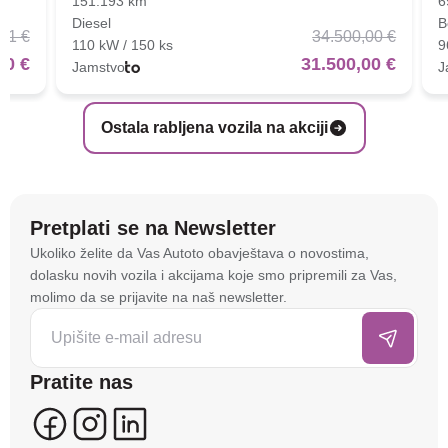
151.193 km
6
Diesel
B
01 €
34.500,00 €
110 kW / 150 ks
9
00 €
31.500,00 €
Jamstvo
J
Ostala rabljena vozila na akciji
Pretplati se na Newsletter
Na stranici
autoto.hr
koristimo kolačiće i slične
Ukoliko želite da Vas Autoto obavještava o novostima,
tehnologije kako bismo spremali i pristupali
dolasku novih vozila i akcijama koje smo pripremili za Vas,
informacijama na vašem uređaju. To nam omogućuje
molimo da se prijavite na naš newsletter.
da poboljšamo funkcionalnost stranice, analiziramo
posjećenost te prikazujemo personalizirane oglase i
sadržaje koji bi vas mogli zanimati. U tu svrhu mogu
Pratite nas
se kreirati korisnički profili koji povezuju podatke s
više uređaja i web lokacija. Naši partneri također
koriste ove tehnologije.