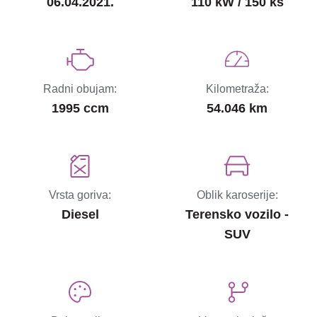
06.04.2021.
110 kW / 150 ks
Radni obujam:
Kilometraža:
1995 ccm
54.046 km
Vrsta goriva:
Oblik karoserije:
Diesel
Terensko vozilo -
SUV