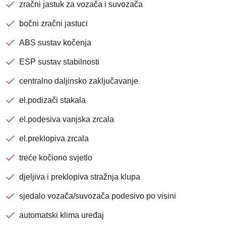
zračni jastuk za vozača i suvozača
bočni zračni jastuci
ABS sustav kočenja
ESP sustav stabilnosti
centralno daljinsko zaključavanje
el.podizači stakala
el.podesiva vanjska zrcala
el.preklopiva zrcala
treće kočiono svjetlo
Nova lokacija - Slavonska
djeljiva i preklopiva stražnja klupa
avenija 102, Resnik
sjedalo vozača/suvozača podesivo po visini
Brza pretraga
Napredna pretraga
automatski klima uređaj