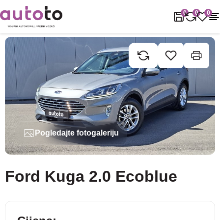
Naslovnica
Rabljena vozila
Ford
Kuga
Ford Kuga 2.0 Ecoblue
0
0
0
Pogledajte fotogaleriju
Ford Kuga 2.0 Ecoblue