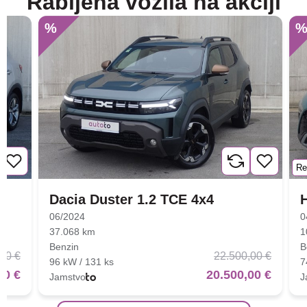
Rabljena vozila na akciji
%
Re
Dacia Duster 1.2 TCE 4x4
06/2024
0
37.068 km
1
Benzin
B
00 €
22.500,00 €
96 kW / 131 ks
7
00 €
20.500,00 €
Jamstvo
J