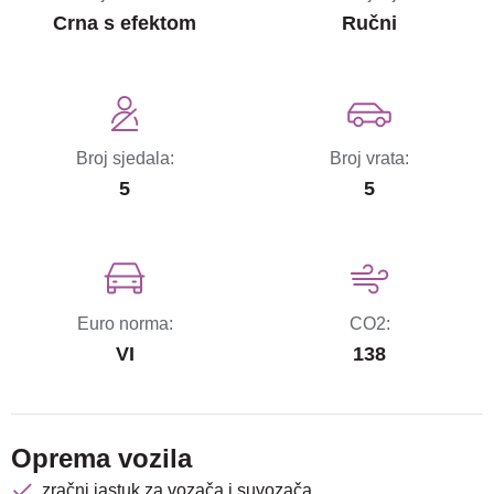
Crna s efektom
Ručni
Broj sjedala:
Broj vrata:
5
5
Euro norma:
CO2:
VI
138
Oprema vozila
zračni jastuk za vozača i suvozača