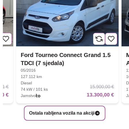
Ford Tourneo Connect Grand 1.5
TDCI (7 sjedala)
05/2016
1
127.112 km
1
Diesel
D
01 €
15.900,00 €
74 kW / 101 ks
1
00 €
13.300,00 €
Jamstvo
J
Ostala rabljena vozila na akciji