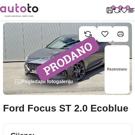
Naslovnica
Rabljena vozila
Ford
Focus
Ford Focus ST 2.0 Ec
0
0
0
Rezervirano
Pogledajte fotogaleriju
Ford Focus ST 2.0 Ecoblue