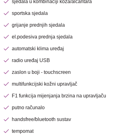
sjedala u kombinaciji koža/alcantara
sportska sjedala
Nova lokacija - Slavonska
grijanje prednjih sjedala
avenija 102, Resnik
el.podesiva prednja sjedala
Brza pretraga
Napredna pretraga
automatski klima uređaj
radio uređaj USB
zaslon u boji - touchscreen
Traži
multifunkcijski kožni upravljač
F1 funkcija mijenjanja brzina na upravljaču
putno računalo
handsfree/bluetooth sustav
tempomat