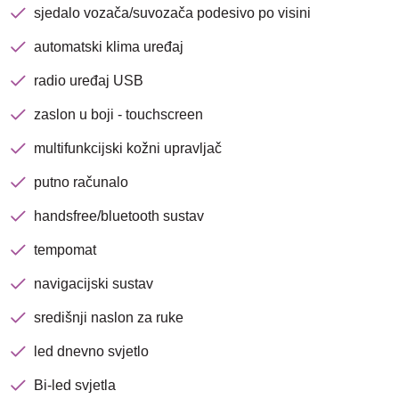
Brza pretraga
Napredna pretraga
sjedalo vozača/suvozača podesivo po visini
automatski klima uređaj
radio uređaj USB
Traži
zaslon u boji - touchscreen
multifunkcijski kožni upravljač
putno računalo
handsfree/bluetooth sustav
tempomat
navigacijski sustav
središnji naslon za ruke
led dnevno svjetlo
Bi-led svjetla