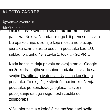
U naprednim postavkama klikom na opciju
„Spremi“
prihvaćate isključivo osnovne kolačiće potrebne za
AUTOTO ZAGREB
ispravno funkcioniranje stranice. Odabirom
„Prihvaćam“
omogućujete spremanje svih vrsta
Slavonska avenija 102
kolačića na vaš uređaj i njihovu obradu za analitičke
info@autoto.hr
i marketinške svrhe od strane
autoto.hr
i naših
Pon - Pet 07:30-18:00
partnera. Neki vaši podaci mogu biti preneseni izvan
Sub 08:00-13:00
Europske unije, u zemlje koje možda ne pružaju
jednaku razinu zaštite osobnih podataka kao EU,
AUTOTO SPLIT
sukladno članku 49. stavku 1. točki a) GDPR-a.
Ul. kralja Stjepana Držislava 18
Kada korisnici daju privolu na ovoj stranici, Google
info@autoto.hr
može koristiti njihove osobne podatke u skladu sa
Pon - Pet 08:00-17:00
svojim
Pravilima privatnosti i Uvjetima korištenja
Sub 08:00-13:00
podataka
. To uključuje sljedeće načine korištenja
podataka: personalizacija oglasa, razvoj i
BRZI LINKOVI
poboljšanje usluga i sigurnost i zaštita od
Novosti
zlouporaba.
Politika kolačića
Više informacija o kolačićima možete naći
ovdje
.
Politika privatnosti