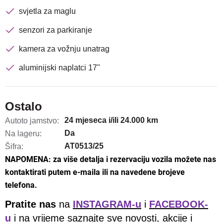
svjetla za maglu
senzori za parkiranje
kamera za vožnju unatrag
aluminijski naplatci 17"
Ostalo
24 mjeseca i/ili 24.000 km
Autoto jamstvo:
Da
Na lageru:
AT0513/25
Šifra:
NAPOMENA: za više detalja i rezervaciju vozila možete nas
kontaktirati putem e-maila ili na navedene brojeve
telefona.
Pratite nas
na
INSTAGRAM-u
i
FACEBOOK-
u
i na vrijeme saznajte sve novosti, akcije i