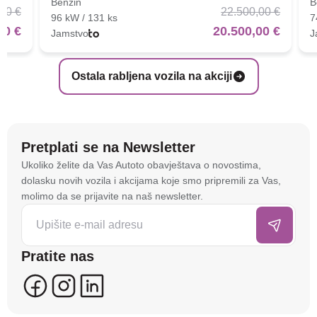
Benzin
B
00 €
22.500,00 €
96 kW / 131 ks
7
00 €
20.500,00 €
Jamstvo
J
Ostala rabljena vozila na akciji
Pretplati se na Newsletter
Na stranici
autoto.hr
koristimo kolačiće i slične
Ukoliko želite da Vas Autoto obavještava o novostima,
tehnologije kako bismo spremali i pristupali
dolasku novih vozila i akcijama koje smo pripremili za Vas,
informacijama na vašem uređaju. To nam omogućuje
molimo da se prijavite na naš newsletter.
da poboljšamo funkcionalnost stranice, analiziramo
posjećenost te prikazujemo personalizirane oglase i
sadržaje koji bi vas mogli zanimati. U tu svrhu mogu
Pratite nas
se kreirati korisnički profili koji povezuju podatke s
više uređaja i web lokacija. Naši partneri također
koriste ove tehnologije.