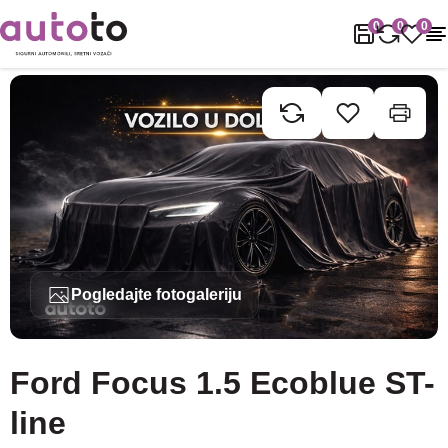
Naslovnica
Rabljena vozila
Ford
Focus
Ford Focus 1.5 Ecoblu
0
0
0
Pogledajte fotogaleriju
Ford Focus 1.5 Ecoblue ST-
line