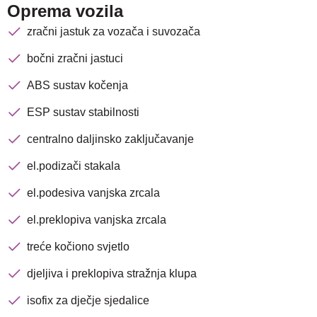
Oprema vozila
zračni jastuk za vozača i suvozača
bočni zračni jastuci
ABS sustav kočenja
ESP sustav stabilnosti
centralno daljinsko zaključavanje
el.podizači stakala
el.podesiva vanjska zrcala
el.preklopiva vanjska zrcala
treće kočiono svjetlo
Nova lokacija - Slavonska
djeljiva i preklopiva stražnja klupa
avenija 102, Resnik
isofix za dječje sjedalice