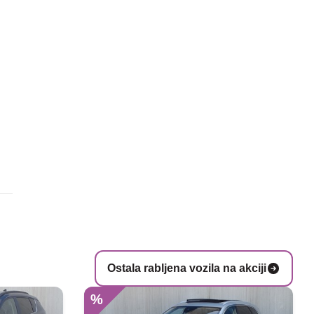
Ostala rabljena vozila na akciji
%