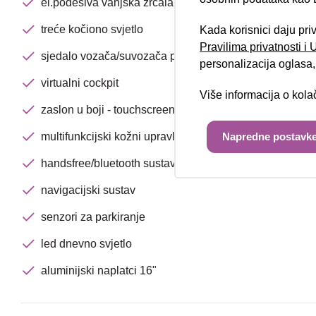
el.podesiva vanjska zrcala
treće kočiono svjetlo
Kada korisnici daju pri
Pravilima privatnosti i
sjedalo vozača/suvozača podesivo po visini
personalizacija oglasa, 
virtualni cockpit
Više informacija o kol
zaslon u boji - touchscreen
multifunkcijski kožni upravljač
Napredne postavke
handsfree/bluetooth sustav
navigacijski sustav
senzori za parkiranje
led dnevno svjetlo
aluminijski naplatci 16"