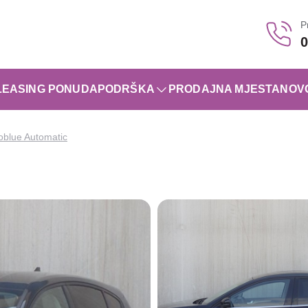
P
0
LEASING PONUDA
PODRŠKA
PRODAJNA MJESTA
NOV
oblue Automatic