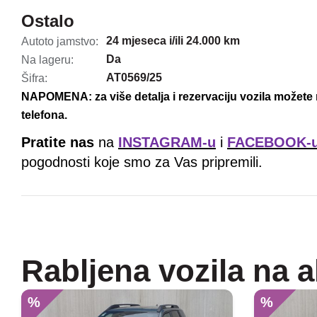
Ostalo
24 mjeseca i/ili 24.000 km
Autoto jamstvo:
Da
Na lageru:
AT0569/25
Šifra:
NAPOMENA: za više detalja i rezervaciju vozila možete 
telefona.
Pratite nas
na
INSTAGRAM-u
i
FACEBOOK-
pogodnosti koje smo za Vas pripremili.
Rabljena vozila na a
%
%