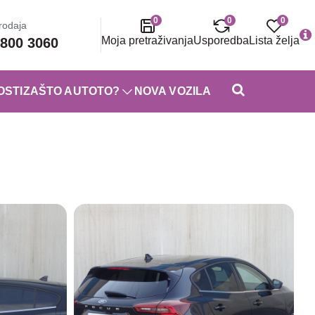
0
0
0
rodaja
Moja pretraživanja
Usporedba
Lista želja
800 3060
OSTI
ZAŠTO AUTOTO?
NOVA VOZILA