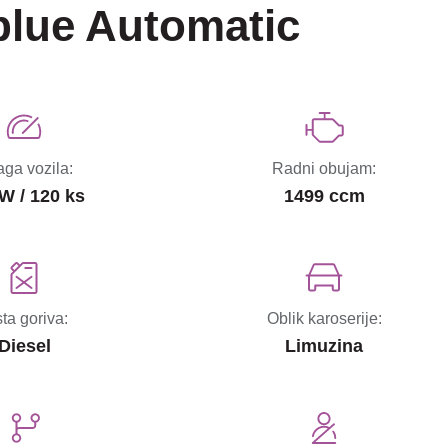
blue Automatic
ga vozila:
Radni obujam:
W / 120 ks
1499 ccm
sta goriva:
Oblik karoserije:
Diesel
Limuzina