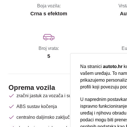
Boja vozila:
Vrst
Crna s efektom
Au
Broj vrata:
Eu
5
Na stranici
autoto.hr
ko
vašem uređaju. To nam 
prikazujemo personalizi
Oprema vozila
profili koji povezuju po
zračni jastuk za vozača i suvozača
U naprednim postavkam
Nova lokacija 
ispravno funkcioniranj
ABS sustav kočenja
uređaj i njihovu obradu
centralno daljinsko zaključavanje
podaci mogu biti prene
osobnih podataka kao E