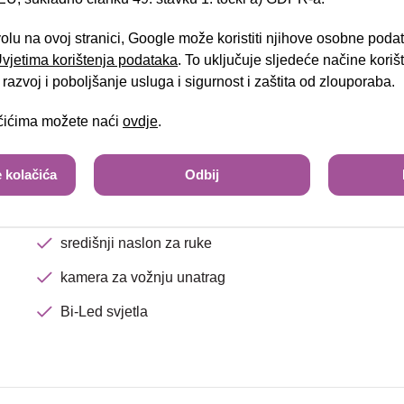
el.preklopiva vanjska zrcala
Brza pretraga
Napredna pretraga
djeljiva i preklopiva stražnja klupa
volu na ovoj stranici, Google može koristiti njihove osobne poda
 Uvjetima korištenja podataka
. To uključuje sljedeće načine kori
isofix za dječje sjedalice
Tra
razvoj i poboljšanje usluga i sigurnost i zaštita od zlouporaba.
radio uređaj USB
ačićima možete naći
ovdje
.
automatski klima uređaj
 kolačića
putno računalo
Odbij
tempomat
središnji naslon za ruke
kamera za vožnju unatrag
Bi-Led svjetla