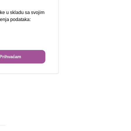
tke u skladu sa svojim
štenja podataka:
ži
Prihvaćam