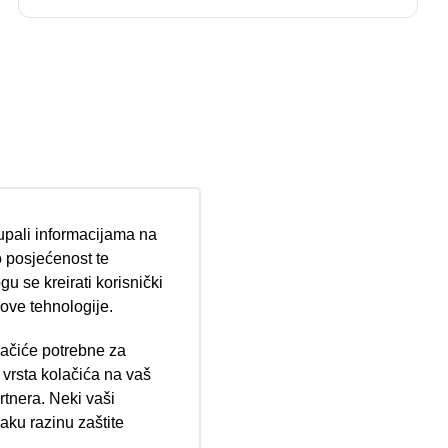
tupali informacijama na
 posjećenost te
u se kreirati korisnički
 ove tehnologije.
lačiće potrebne za
ija 102, Resnik
vrsta kolačića na vaš
rtnera. Neki vaši
aku razinu zaštite