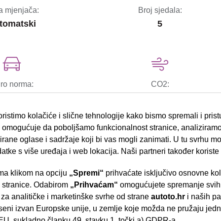
a mjenjača:
Broj sjedala:
tomatski
5
ro norma:
CO2:
VI
120
ristimo kolačiće i slične tehnologije kako bismo spremali i pris
omogućuje da poboljšamo funkcionalnost stranice, analiziramo
rane oglase i sadržaje koji bi vas mogli zanimati. U tu svrhu mog
datke s više uređaja i web lokacija. Naši partneri također koriste
bočni zračni jastuci
a klikom na opciju
„Spremi“
prihvaćate isključivo osnovne ko
- Slavonska aven
e stranice. Odabirom
„Prihvaćam“
omogućujete spremanje svih 
ESP sustav stabilnosti
 za analitičke i marketinške svrhe od strane
autoto.hr
i naših pa
el.podizači stakala
seni izvan Europske unije, u zemlje koje možda ne pružaju jedn
U, sukladno članku 49. stavku 1. točki a) GDPR-a.