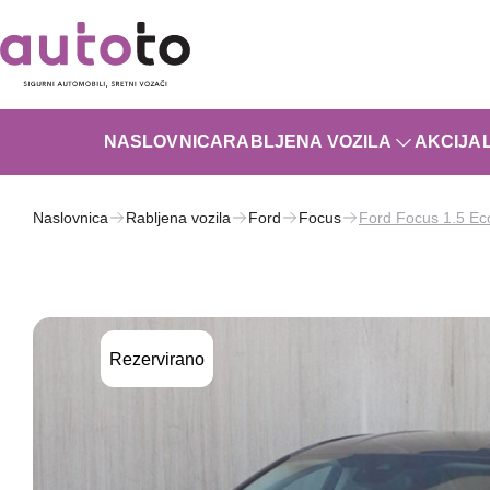
NASLOVNICA
RABLJENA VOZILA
AKCIJA
Naslovnica
Rabljena vozila
Ford
Focus
Ford Focus 1.5 Ec
Rezervirano