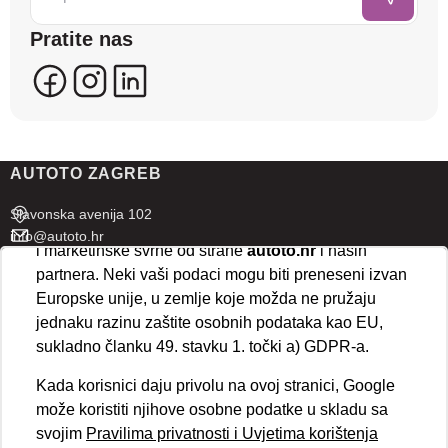
sadržaje koji bi vas mogli zanimati. U tu svrhu mogu
Pratite nas
se kreirati korisnički profili koji povezuju podatke s
više uređaja i web lokacija. Naši partneri također
koriste ove tehnologije.
U naprednim postavkama klikom na opciju
„Spremi“
prihvaćate isključivo osnovne kolačiće potrebne za
AUTOTO ZAGREB
ispravno funkcioniranje stranice. Odabirom
„Prihvaćam“
omogućujete spremanje svih vrsta
Slavonska avenija 102
kolačića na vaš uređaj i njihovu obradu za analitičke
info@autoto.hr
i marketinške svrhe od strane
autoto.hr
i naših
Pon - Pet 07:30-18:00
partnera. Neki vaši podaci mogu biti preneseni izvan
Sub 08:00-13:00
Europske unije, u zemlje koje možda ne pružaju
jednaku razinu zaštite osobnih podataka kao EU,
AUTOTO SPLIT
sukladno članku 49. stavku 1. točki a) GDPR-a.
Ul. kralja Stjepana Držislava 18
Kada korisnici daju privolu na ovoj stranici, Google
info@autoto.hr
može koristiti njihove osobne podatke u skladu sa
Pon - Pet 08:00-17:00
svojim
Pravilima privatnosti i Uvjetima korištenja
Sub 08:00-13:00