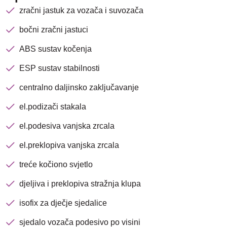
zračni jastuk za vozača i suvozača
bočni zračni jastuci
ABS sustav kočenja
ESP sustav stabilnosti
centralno daljinsko zaključavanje
el.podizači stakala
el.podesiva vanjska zrcala
el.preklopiva vanjska zrcala
treće kočiono svjetlo
djeljiva i preklopiva stražnja klupa
isofix za dječje sjedalice
sjedalo vozača podesivo po visini
Nova lokacija - Slavonska