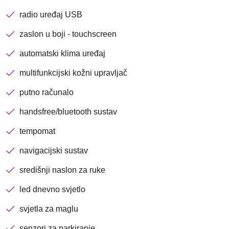
avenija 102, Resnik
radio uređaj USB
zaslon u boji - touchscreen
Brza pretraga
Napredna pretraga
automatski klima uređaj
multifunkcijski kožni upravljač
Traži
putno računalo
handsfree/bluetooth sustav
tempomat
navigacijski sustav
središnji naslon za ruke
led dnevno svjetlo
svjetla za maglu
senzori za parkiranje