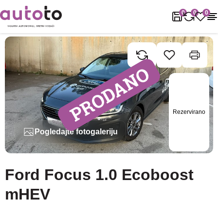
Naslovnica
Rabljena vozila
Ford
Focus
Ford Focus 1.0 Ecob
0
0
0
Rezervirano
Pogledajte fotogaleriju
Ford Focus 1.0 Ecoboost
mHEV