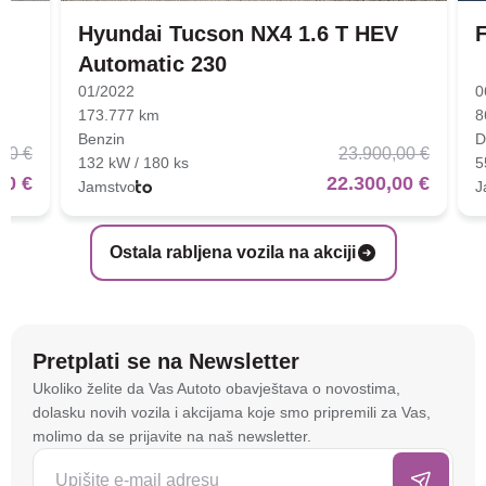
Hyundai Tucson NX4 1.6 T HEV
F
Automatic 230
01/2022
0
173.777 km
8
Benzin
D
00 €
23.900,00 €
132 kW / 180 ks
5
00 €
22.300,00 €
Jamstvo
J
Ostala rabljena vozila na akciji
Pretplati se na Newsletter
Na stranici
autoto.hr
koristimo kolačiće i slične
Ukoliko želite da Vas Autoto obavještava o novostima,
tehnologije kako bismo spremali i pristupali
dolasku novih vozila i akcijama koje smo pripremili za Vas,
informacijama na vašem uređaju. To nam omogućuje
molimo da se prijavite na naš newsletter.
da poboljšamo funkcionalnost stranice, analiziramo
posjećenost te prikazujemo personalizirane oglase i