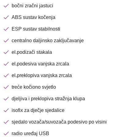
bočni zračni jastuci
ABS sustav kočenja
ESP sustav stabilnosti
centralno daljinsko zaključavanje
el.podizači stakala
el.podesiva vanjska zrcala
el.preklopiva vanjska zrcala
treće kočiono svjetlo
djeljiva i preklopiva stražnja klupa
Nova lokacija - Slavonska
avenija 102, Resnik
isofix za dječje sjedalice
sjedalo vozača/suvozača podesivo po visini
Brza pretraga
Napredna pretraga
radio uređaj USB