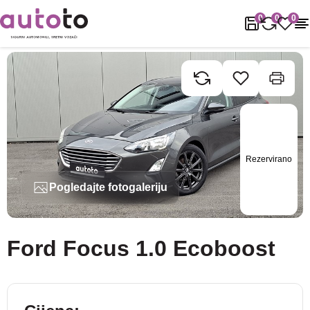
Naslovnica
Rabljena vozila
Ford
Focus
Ford Focus 1.0 Ecobo
0
0
0
Rezervirano
Pogledajte fotogaleriju
Ford Focus 1.0 Ecoboost