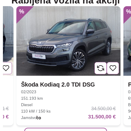
Rabljena vozila na akciji
%
Škoda Kodiaq 2.0 TDI DSG
02/2023
0
151.193 km
6
Diesel
B
01 €
34.500,00 €
110 kW / 150 ks
9
00 €
31.500,00 €
Jamstvo
J