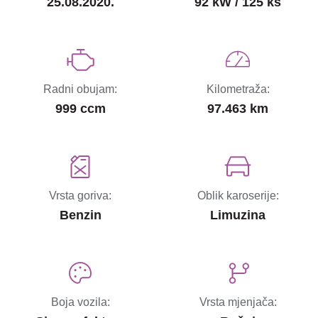
25.08.2020.
92 kW / 125 ks
Radni obujam:
Kilometraža:
999 ccm
97.463 km
Vrsta goriva:
Oblik karoserije:
Benzin
Limuzina
Boja vozila:
Vrsta mjenjača: