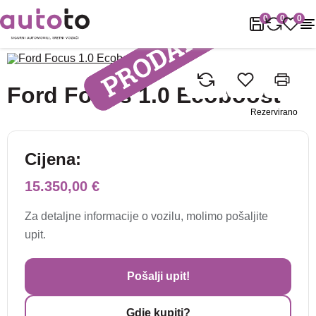
Naslovnica
Rabljena vozila
Ford
Focus
Ford Focus 1.0 Ecobo
0
0
0
Pogledajte fotogaleriju
Ford Focus 1.0 Ecoboost
Rezervirano
Cijena:
15.350,00 €
Za detaljne informacije o vozilu, molimo pošaljite
upit.
Pošalji upit!
Gdje kupiti?