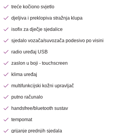
treće kočiono svjetlo
djeljiva i preklopiva stražnja klupa
isofix za dječje sjedalice
sjedalo vozača/suvozača podesivo po visini
radio uređaj USB
Nova lokacija - Slavonska
zaslon u boji - touchscreen
avenija 102, Resnik
klima uređaj
multifunkcijski kožni upravljač
Brza pretraga
Napredna pretraga
putno računalo
handsfree/bluetooth sustav
Traži
tempomat
grijanje prednjih sjedala