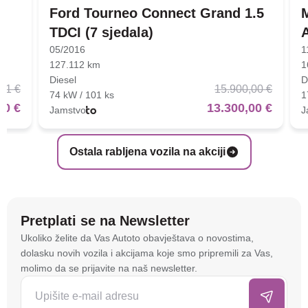
Ford Tourneo Connect Grand 1.5
TDCI (7 sjedala)
05/2016
1
127.112 km
1
Diesel
D
01 €
15.900,00 €
74 kW / 101 ks
1
00 €
13.300,00 €
Jamstvo
J
Ostala rabljena vozila na akciji
Pretplati se na Newsletter
Na stranici
autoto.hr
koristimo kolačiće i slične
Ukoliko želite da Vas Autoto obavještava o novostima,
tehnologije kako bismo spremali i pristupali
dolasku novih vozila i akcijama koje smo pripremili za Vas,
informacijama na vašem uređaju. To nam omogućuje
molimo da se prijavite na naš newsletter.
da poboljšamo funkcionalnost stranice, analiziramo
posjećenost te prikazujemo personalizirane oglase i