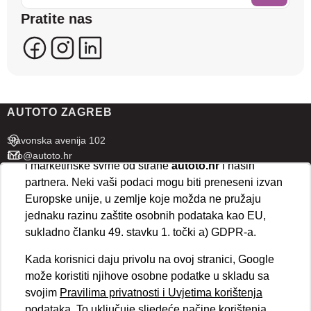
sadržaje koji bi vas mogli zanimati. U tu svrhu mogu
Pratite nas
se kreirati korisnički profili koji povezuju podatke s
više uređaja i web lokacija. Naši partneri također
koriste ove tehnologije.
U naprednim postavkama klikom na opciju
„Spremi“
prihvaćate isključivo osnovne kolačiće potrebne za
AUTOTO ZAGREB
ispravno funkcioniranje stranice. Odabirom
„Prihvaćam“
omogućujete spremanje svih vrsta
Slavonska avenija 102
kolačića na vaš uređaj i njihovu obradu za analitičke
info@autoto.hr
i marketinške svrhe od strane
autoto.hr
i naših
Pon - Pet 07:30-18:00
partnera. Neki vaši podaci mogu biti preneseni izvan
Sub 08:00-13:00
Europske unije, u zemlje koje možda ne pružaju
jednaku razinu zaštite osobnih podataka kao EU,
AUTOTO SPLIT
sukladno članku 49. stavku 1. točki a) GDPR-a.
Ul. kralja Stjepana Držislava 18
Kada korisnici daju privolu na ovoj stranici, Google
info@autoto.hr
može koristiti njihove osobne podatke u skladu sa
Pon - Pet 08:00-17:00
svojim
Pravilima privatnosti i Uvjetima korištenja
Sub 08:00-13:00
podataka
. To uključuje sljedeće načine korištenja