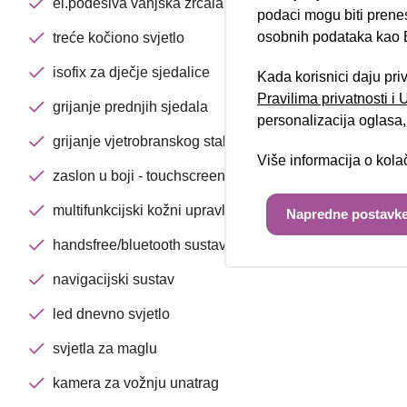
el.podesiva vanjska zrcala
podaci mogu biti prene
osobnih podataka kao E
treće kočiono svjetlo
isofix za dječje sjedalice
Kada korisnici daju pri
Pravilima privatnosti i
grijanje prednjih sjedala
personalizacija oglasa, 
grijanje vjetrobranskog stakla
Više informacija o kol
zaslon u boji - touchscreen
multifunkcijski kožni upravljač
Napredne postavke
handsfree/bluetooth sustav
navigacijski sustav
led dnevno svjetlo
svjetla za maglu
kamera za vožnju unatrag