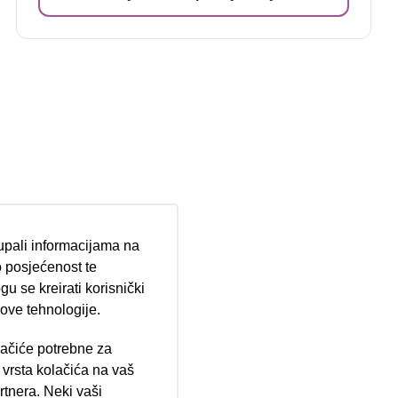
tupali informacijama na
 posjećenost te
u se kreirati korisnički
 ove tehnologije.
lačiće potrebne za
ija 102, Resnik
vrsta kolačića na vaš
rtnera. Neki vaši