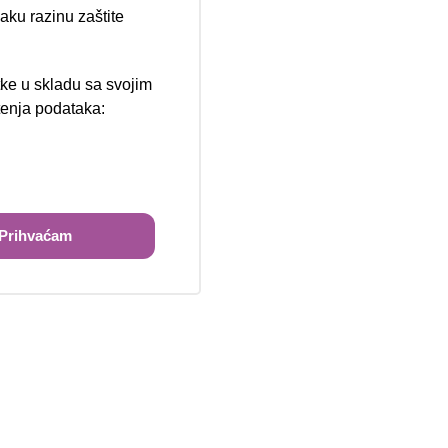
aku razinu zaštite
tke u skladu sa svojim
štenja podataka:
ži
Prihvaćam