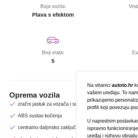
Boja vozila:
Vrst
Plava s efektom
Broj vrata:
Eu
5
Na stranici
autoto.hr
ko
vašem uređaju. To nam 
Oprema vozila
prikazujemo personalizi
zračni jastuk za vozača i suvozača
profili koji povezuju po
ABS sustav kočenja
U naprednim postavkam
Nova lokacija 
centralno daljinsko zaključavanje
ispravno funkcioniranj
uređaj i njihovu obradu