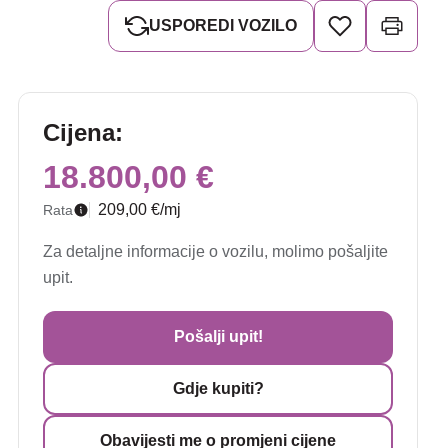
USPOREDI VOZILO
Cijena:
18.800,00 €
209,00 €/mj
Rata
Za detaljne informacije o vozilu, molimo pošaljite
upit.
Pošalji upit!
Gdje kupiti?
Obavijesti me o promjeni cijene