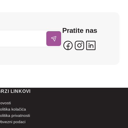
Pratite nas
BRZI LINKOVI
ovosti
olitika kolačića
olitika privatnosti
bvezni podaci