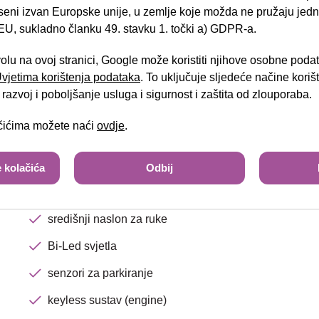
el.preklopiva vanjska zrcala
seni izvan Europske unije, u zemlje koje možda ne pružaju jedn
U, sukladno članku 49. stavku 1. točki a) GDPR-a.
djeljiva i preklopiva stražnja klupa
Brza pretraga
Napredna pretraga
sjedalo vozača podesivo po visini
volu na ovoj stranici, Google može koristiti njihove osobne poda
 Uvjetima korištenja podataka
. To uključuje sljedeće načine kori
grijano kolo upravljača
Tra
razvoj i poboljšanje usluga i sigurnost i zaštita od zlouporaba.
radio uređaj USB
ačićima možete naći
ovdje
.
automatski klima uređaj
putno računalo
 kolačića
Odbij
tempomat
središnji naslon za ruke
Bi-Led svjetla
senzori za parkiranje
keyless sustav (engine)