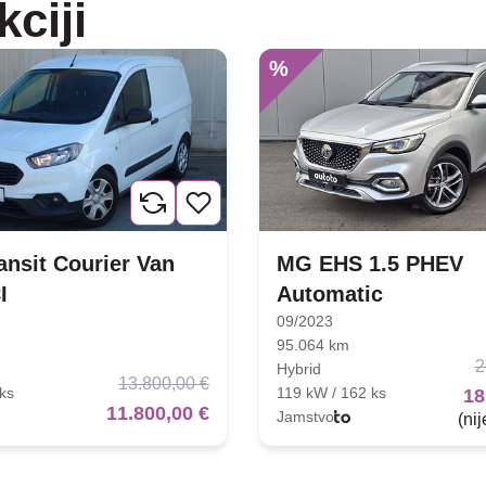
kciji
%
ansit Courier Van
MG EHS 1.5 PHEV
I
Automatic
09/2023
95.064 km
2
Hybrid
13.800,00 €
ks
119 kW / 162 ks
18
11.800,00 €
Jamstvo
(ni