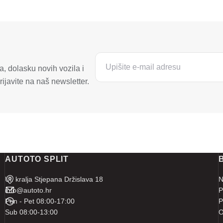
, dolasku novih vozila i
ijavite na naš newsletter.
AUTOTO SPLIT
Ul. kralja Stjepana Držislava 18
N
info@autoto.hr
P
Pon - Pet 08:00-17:00
P
Sub 08:00-13:00
O