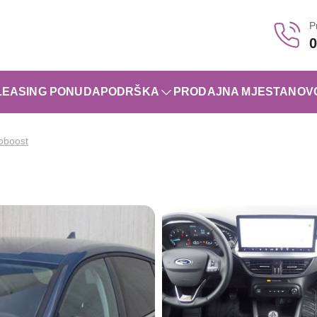
P
0
LEASING PONUDA
PODRŠKA
PRODAJNA MJESTA
NOV
oboost