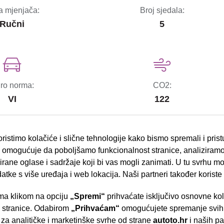
a mjenjača:
Broj sjedala:
Ručni
5
ro norma:
CO2:
VI
122
ristimo kolačiće i slične tehnologije kako bismo spremali i pris
omogućuje da poboljšamo funkcionalnost stranice, analiziramo
rane oglase i sadržaje koji bi vas mogli zanimati. U tu svrhu mog
bočni zračni jastuci
datke s više uređaja i web lokacija. Naši partneri također koriste
ESP sustav stabilnosti
a klikom na opciju
„Spremi“
prihvaćate isključivo osnovne ko
- Slavonska aven
el.podizači stakala
e stranice. Odabirom
„Prihvaćam“
omogućujete spremanje svih 
 za analitičke i marketinške svrhe od strane
autoto.hr
i naših pa