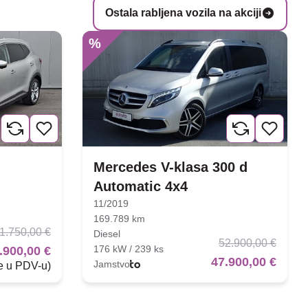
Ostala rabljena vozila na akciji
%
Mercedes V-klasa 300 d
Automatic 4x4
11/2019
169.789 km
1.750,00 €
Diesel
52.900,00 €
176 kW / 239 ks
.900,00 €
47.900,00 €
Jamstvo
je u PDV-u)