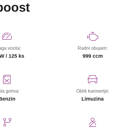
boost
ga vozila:
Radni obujam:
W / 125 ks
999 ccm
sta goriva:
Oblik karoserije:
Benzin
Limuzina