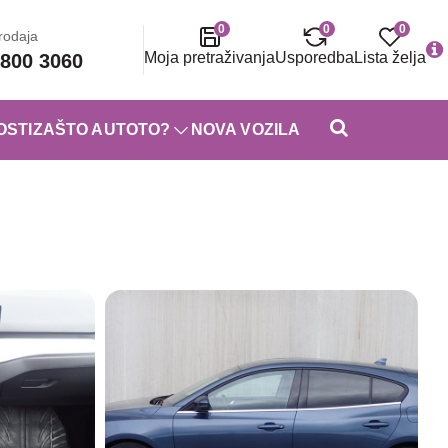
0
0
0
rodaja
Moja pretraživanja
Usporedba
Lista želja
800 3060
OSTI
ZAŠTO AUTOTO?
NOVA VOZILA