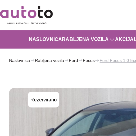
NASLOVNICA
RABLJENA VOZILA
AKCIJA
Naslovnica
Rabljena vozila
Ford
Focus
Ford Focus 1.0 Ec
Rezervirano