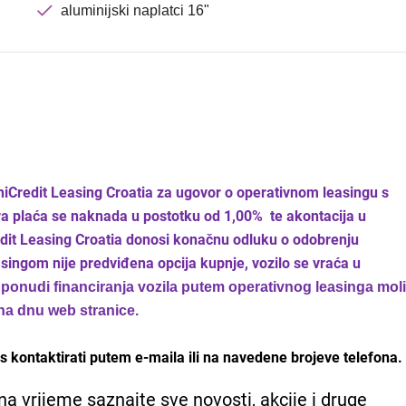
aluminijski naplatci 16"
UniCredit Leasing Croatia za ugovor o operativnom leasingu s
ra plaća se naknada u postotku od 1,00% te akontacija u
edit Leasing Croatia donosi konačnu odluku o odobrenju
asingom nije predviđena opcija kupnje, vozilo se vraća u
j ponudi financiranja vozila putem operativnog leasinga mol
na dnu web stranice.
 kontaktirati putem e-maila ili na navedene brojeve telefona.
na vrijeme saznajte sve novosti, akcije i druge