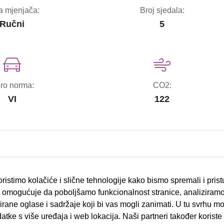
a mjenjača:
Broj sjedala:
Ručni
5
ro norma:
CO2:
VI
122
bočni zračni jastuci
ristimo kolačiće i slične tehnologije kako bismo spremali i pris
ESP sustav stabilnosti
omogućuje da poboljšamo funkcionalnost stranice, analiziramo
rane oglase i sadržaje koji bi vas mogli zanimati. U tu svrhu mog
el.podizači stakala
datke s više uređaja i web lokacija. Naši partneri također koriste