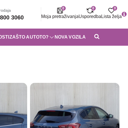
0
0
0
rodaja
Moja pretraživanja
Usporedba
Lista želja
800 3060
OSTI
ZAŠTO AUTOTO?
NOVA VOZILA