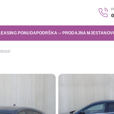
P
0
LEASING PONUDA
PODRŠKA
PRODAJNA MJESTA
NOV
oboost