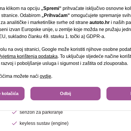
el.preklopiva vanjska zrcala
a klikom na opciju
„Spremi“
prihvaćate isključivo osnovne ko
djeljiva i preklopiva stražnja klupa
- Slavonska aven
e stranice. Odabirom
„Prihvaćam“
omogućujete spremanje svih 
 za analitičke i marketinške svrhe od strane
autoto.hr
i naših pa
sjedalo vozača podesivo po visini
seni izvan Europske unije, u zemlje koje možda ne pružaju jedn
grijano kolo upravljača
U, sukladno članku 49. stavku 1. točki a) GDPR-a.
Brza pretraga
Napredna pretraga
radio uređaj USB
volu na ovoj stranici, Google može koristiti njihove osobne poda
 Uvjetima korištenja podataka
. To uključuje sljedeće načine kori
automatski klima uređaj
Tra
razvoj i poboljšanje usluga i sigurnost i zaštita od zlouporaba.
putno računalo
ačićima možete naći
ovdje
.
tempomat
središnji naslon za ruke
 kolačića
Odbij
Bi-Led svjetla
senzori za parkiranje
keyless sustav (engine)