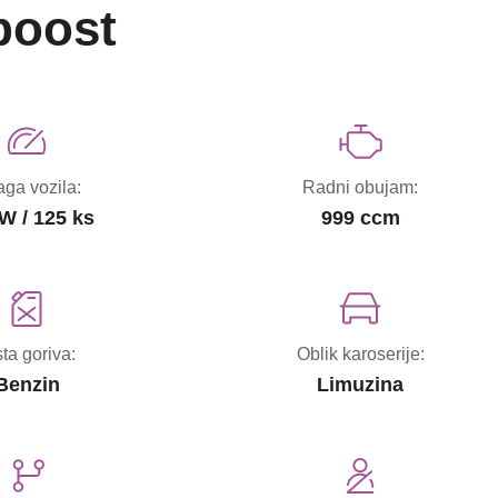
boost
ga vozila:
Radni obujam:
W / 125 ks
999 ccm
sta goriva:
Oblik karoserije:
Benzin
Limuzina