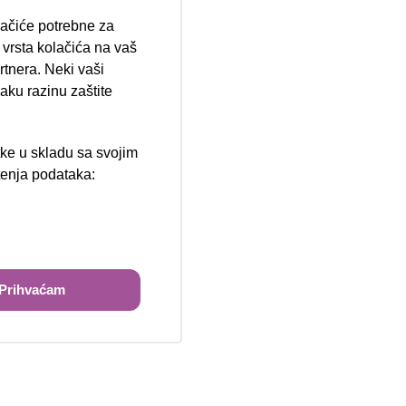
lačiće potrebne za
ija 102, Resnik
vrsta kolačića na vaš
rtnera. Neki vaši
aku razinu zaštite
tke u skladu sa svojim
štenja podataka:
ži
Prihvaćam