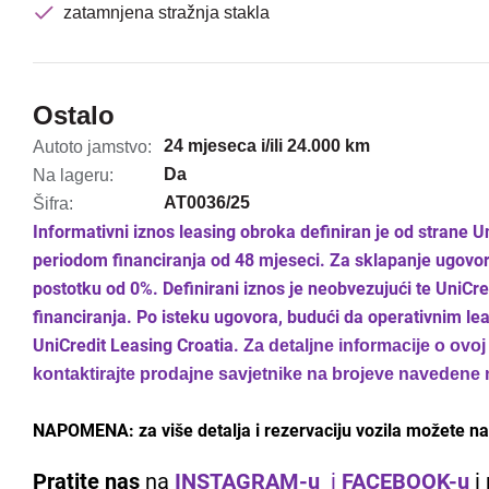
zatamnjena stražnja stakla
Ostalo
24 mjeseca i/ili 24.000 km
Autoto jamstvo:
Da
Na lageru:
AT0036/25
Šifra:
Informativni iznos leasing obroka definiran je od strane 
periodom financiranja od 48 mjeseci. Za sklapanje ugovo
postotku od 0%. Definirani iznos je neobvezujući te UniCr
financiranja. Po isteku ugovora, budući da operativnim le
UniCredit Leasing Croatia.
Za detaljne informacije o ovo
kontaktirajte prodajne savjetnike na brojeve navedene 
NAPOMENA: za više detalja i rezervaciju vozila možete nas
Pratite nas
na
INSTAGRAM-u
i
FACEBOOK-u
i 