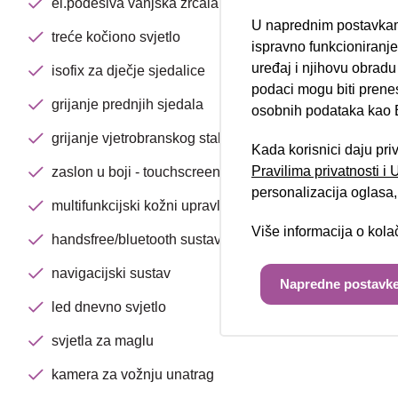
el.podesiva vanjska zrcala
U naprednim postavkam
treće kočiono svjetlo
Nova lokacija 
ispravno funkcioniranj
uređaj i njihovu obradu
isofix za dječje sjedalice
podaci mogu biti prene
grijanje prednjih sjedala
osobnih podataka kao E
grijanje vjetrobranskog stakla
Kada korisnici daju pri
Pravilima privatnosti i
zaslon u boji - touchscreen
personalizacija oglasa, 
multifunkcijski kožni upravljač
Više informacija o kol
handsfree/bluetooth sustav
navigacijski sustav
Napredne postavke
led dnevno svjetlo
svjetla za maglu
kamera za vožnju unatrag