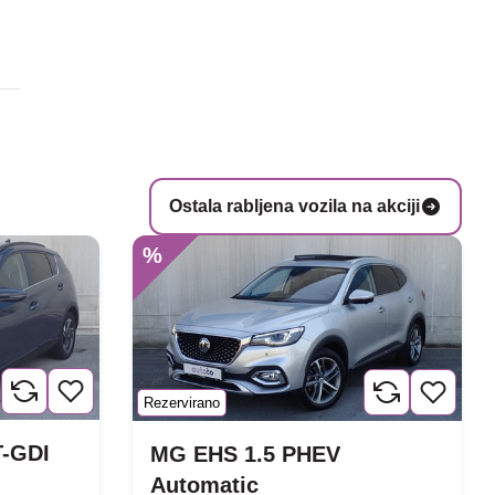
Ostala rabljena vozila na akciji
%
Rezervirano
T-GDI
MG EHS 1.5 PHEV
Automatic