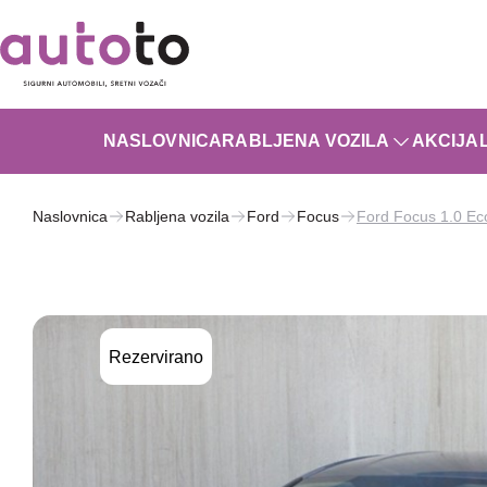
NASLOVNICA
RABLJENA VOZILA
AKCIJA
Naslovnica
Rabljena vozila
Ford
Focus
Ford Focus 1.0 Ec
Rezervirano