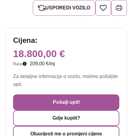
USPOREDI VOZILO
Cijena:
18.800,00 €
209,00 €/mj
Rata
Za detaljne informacije o vozilu, molimo pošaljite
upit.
Pošalji upit!
Gdje kupiti?
Obavijesti me o promjeni cijene