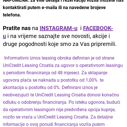
NAPOMENA: za više detalja i rezervaciju vozila možete nas
kontaktirati putem e-maila ili na navedene brojeve
telefona.
Pratite nas
na
INSTAGRAM-u
i
FACEBOOK-
u
i na vrijeme saznajte sve novosti, akcije i
druge pogodnosti koje smo za Vas pripremili.
Informativni iznos leasing obroka definiran je od strane
UniCredit Leasing Croatia za ugovor o operativnom leasingu
s periodom financiranja od 48 mjeseci. Za sklapanje
ugovora plaća se naknada u postotku od 1,00% te
akontacija u postotku od 0%. Definirani iznos je
neobvezujući te UniCredit Leasing Croatia donosi konačnu
odluku o odobrenju financiranja. Po isteku ugovora, budući
da operativnim leasingom nije predviđena opcija kupnje,
vozilo se vraća u UniCredit Leasing Croatia.
Za detaljne
informacije o ovoj ponudi financiranja vozila putem