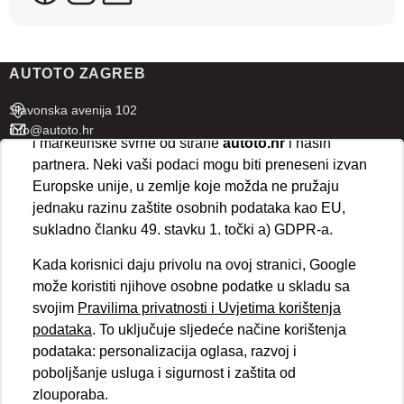
U naprednim postavkama klikom na opciju
„Spremi“
prihvaćate isključivo osnovne kolačiće potrebne za
AUTOTO ZAGREB
ispravno funkcioniranje stranice. Odabirom
„Prihvaćam“
omogućujete spremanje svih vrsta
Slavonska avenija 102
kolačića na vaš uređaj i njihovu obradu za analitičke
info@autoto.hr
i marketinške svrhe od strane
autoto.hr
i naših
Pon - Pet 07:30-18:00
partnera. Neki vaši podaci mogu biti preneseni izvan
Sub 08:00-13:00
Europske unije, u zemlje koje možda ne pružaju
jednaku razinu zaštite osobnih podataka kao EU,
AUTOTO SPLIT
sukladno članku 49. stavku 1. točki a) GDPR-a.
Ul. kralja Stjepana Držislava 18
Kada korisnici daju privolu na ovoj stranici, Google
info@autoto.hr
može koristiti njihove osobne podatke u skladu sa
Pon - Pet 08:00-17:00
svojim
Pravilima privatnosti i Uvjetima korištenja
Sub 08:00-13:00
podataka
. To uključuje sljedeće načine korištenja
podataka: personalizacija oglasa, razvoj i
BRZI LINKOVI
poboljšanje usluga i sigurnost i zaštita od
Novosti
zlouporaba.