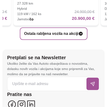
27.328 km
1
Hybrid
D
00 €
24.900,00 €
119 kW / 162 ks
1
00 €
20.900,00 €
Jamstvo
J
Ostala rabljena vozila na akciji
Pretplati se na Newsletter
Na stranici
autoto.hr
koristimo kolačiće i slične
Ukoliko želite da Vas Autoto obavještava o novostima,
tehnologije kako bismo spremali i pristupali
dolasku novih vozila i akcijama koje smo pripremili za Vas,
informacijama na vašem uređaju. To nam omogućuje
molimo da se prijavite na naš newsletter.
da poboljšamo funkcionalnost stranice, analiziramo
posjećenost te prikazujemo personalizirane oglase i
sadržaje koji bi vas mogli zanimati. U tu svrhu mogu
Pratite nas
se kreirati korisnički profili koji povezuju podatke s
više uređaja i web lokacija. Naši partneri također
koriste ove tehnologije.