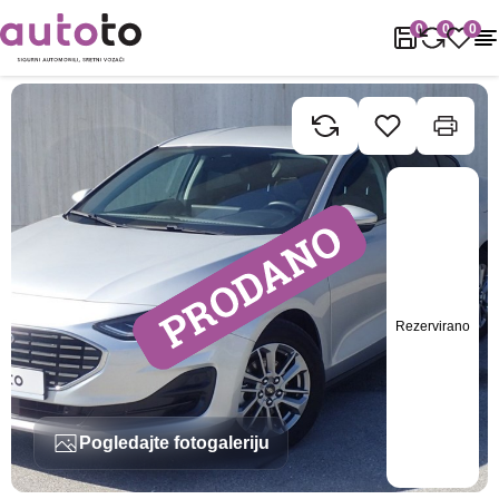
Naslovnica
Rabljena vozila
Ford
Focus
Ford Focus 1.0 Ecobo
0
0
0
Rezervirano
Pogledajte fotogaleriju