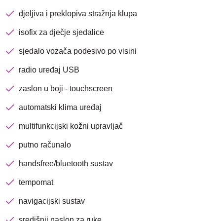
djeljiva i preklopiva stražnja klupa
isofix za dječje sjedalice
sjedalo vozača podesivo po visini
radio uređaj USB
Nova lokacija - Slavonska
zaslon u boji - touchscreen
avenija 102, Resnik
automatski klima uređaj
Brza pretraga
Napredna pretraga
multifunkcijski kožni upravljač
putno računalo
handsfree/bluetooth sustav
Traži
tempomat
navigacijski sustav
središnji naslon za ruke