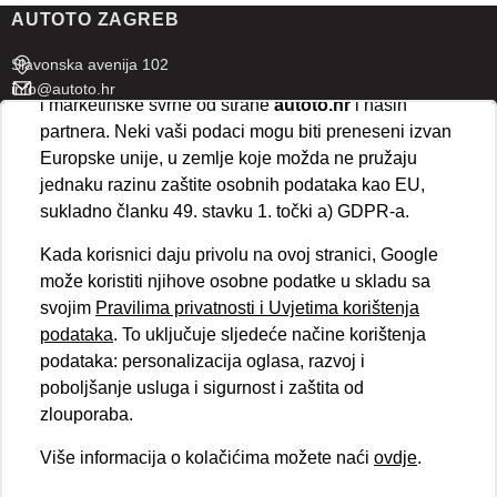
AUTOTO ZAGREB
ispravno funkcioniranje stranice. Odabirom
„Prihvaćam“
omogućujete spremanje svih vrsta
Slavonska avenija 102
kolačića na vaš uređaj i njihovu obradu za analitičke
info@autoto.hr
i marketinške svrhe od strane
autoto.hr
i naših
Pon - Pet 07:30-18:00
partnera. Neki vaši podaci mogu biti preneseni izvan
Sub 08:00-13:00
Europske unije, u zemlje koje možda ne pružaju
jednaku razinu zaštite osobnih podataka kao EU,
AUTOTO SPLIT
sukladno članku 49. stavku 1. točki a) GDPR-a.
Ul. kralja Stjepana Držislava 18
Kada korisnici daju privolu na ovoj stranici, Google
info@autoto.hr
može koristiti njihove osobne podatke u skladu sa
Pon - Pet 08:00-17:00
svojim
Pravilima privatnosti i Uvjetima korištenja
Sub 08:00-13:00
podataka
. To uključuje sljedeće načine korištenja
podataka: personalizacija oglasa, razvoj i
BRZI LINKOVI
poboljšanje usluga i sigurnost i zaštita od
Novosti
zlouporaba.
Politika kolačića
Više informacija o kolačićima možete naći
ovdje
.
Politika privatnosti
VELEPRODAJA
Obvezni podaci