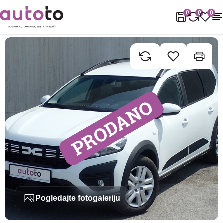
Naslovnica
Rabljena vozila
Dacia
Jogger
Dacia Jogger 1.0 
0
0
0
Pogledajte fotogaleriju