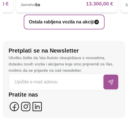
00 €
13.300,00 €
Jamstvo
J
Ostala rabljena vozila na akciji
Pretplati se na Newsletter
Na stranici
autoto.hr
koristimo kolačiće i slične
Ukoliko želite da Vas Autoto obavještava o novostima,
tehnologije kako bismo spremali i pristupali
dolasku novih vozila i akcijama koje smo pripremili za Vas,
informacijama na vašem uređaju. To nam omogućuje
molimo da se prijavite na naš newsletter.
da poboljšamo funkcionalnost stranice, analiziramo
posjećenost te prikazujemo personalizirane oglase i
sadržaje koji bi vas mogli zanimati. U tu svrhu mogu
Pratite nas
se kreirati korisnički profili koji povezuju podatke s
više uređaja i web lokacija. Naši partneri također
koriste ove tehnologije.
U naprednim postavkama klikom na opciju
„Spremi“
prihvaćate isključivo osnovne kolačiće potrebne za