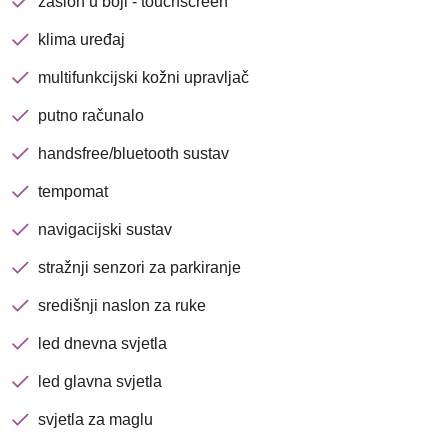
zaslon u boji - touchscreen
klima uređaj
multifunkcijski kožni upravljač
Traži
putno računalo
handsfree/bluetooth sustav
tempomat
navigacijski sustav
stražnji senzori za parkiranje
središnji naslon za ruke
led dnevna svjetla
led glavna svjetla
svjetla za maglu