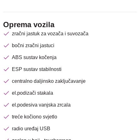
Oprema vozila
zračni jastuk za vozača i suvozača
bočni zračni jastuci
ABS sustav kočenja
ESP sustav stabilnosti
centralno daljinsko zaključavanje
el.podizači stakala
el.podesiva vanjska zrcala
Nova lokacija - Slavonska
treće kočiono svjetlo
avenija 102, Resnik
radio uređaj USB
Brza pretraga
Napredna pretraga