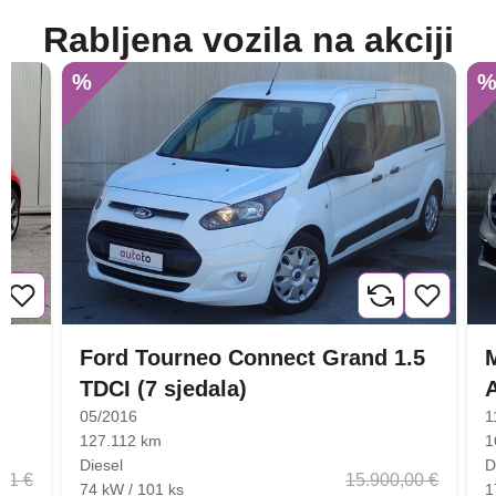
Rabljena vozila na akciji
%
Ford Tourneo Connect Grand 1.5
TDCI (7 sjedala)
05/2016
1
127.112 km
1
Diesel
D
01 €
15.900,00 €
74 kW / 101 ks
1