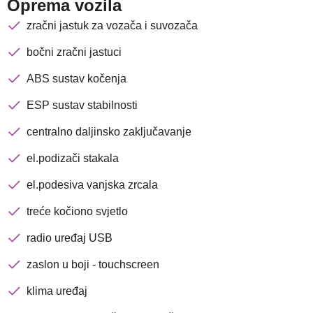
Oprema vozila
zračni jastuk za vozača i suvozača
bočni zračni jastuci
ABS sustav kočenja
ESP sustav stabilnosti
centralno daljinsko zaključavanje
el.podizači stakala
el.podesiva vanjska zrcala
treće kočiono svjetlo
Nova lokacija - Slavonska
radio uređaj USB
avenija 102, Resnik
zaslon u boji - touchscreen
Brza pretraga
Napredna pretraga
klima uređaj