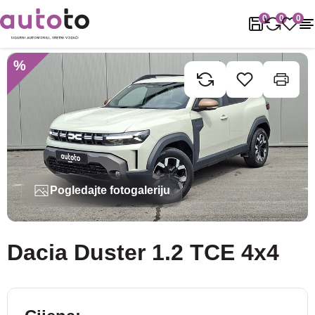
Naslovnica
Rabljena vozila
Dacia
Duster
Dacia Duster 1.2 TC
0
0
0
%
Pogledajte fotogaleriju
Dacia Duster 1.2 TCE 4x4