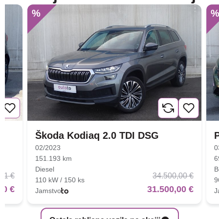
%
Škoda Kodiaq 2.0 TDI DSG
02/2023
0
151.193 km
6
Diesel
B
01 €
34.500,00 €
110 kW / 150 ks
9
00 €
31.500,00 €
Jamstvo
J