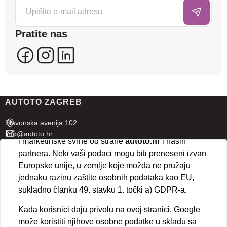
posjećenost te prikazujemo personalizirane oglase i
sadržaje koji bi vas mogli zanimati. U tu svrhu mogu
Pratite nas
se kreirati korisnički profili koji povezuju podatke s
više uređaja i web lokacija. Naši partneri također
koriste ove tehnologije.
U naprednim postavkama klikom na opciju
„Spremi“
prihvaćate isključivo osnovne kolačiće potrebne za
AUTOTO ZAGREB
ispravno funkcioniranje stranice. Odabirom
„Prihvaćam“
omogućujete spremanje svih vrsta
Slavonska avenija 102
kolačića na vaš uređaj i njihovu obradu za analitičke
info@autoto.hr
i marketinške svrhe od strane
autoto.hr
i naših
Pon - Pet 07:30-18:00
partnera. Neki vaši podaci mogu biti preneseni izvan
Sub 08:00-13:00
Europske unije, u zemlje koje možda ne pružaju
jednaku razinu zaštite osobnih podataka kao EU,
AUTOTO SPLIT
sukladno članku 49. stavku 1. točki a) GDPR-a.
Ul. kralja Stjepana Držislava 18
Kada korisnici daju privolu na ovoj stranici, Google
info@autoto.hr
može koristiti njihove osobne podatke u skladu sa
Pon - Pet 08:00-17:00