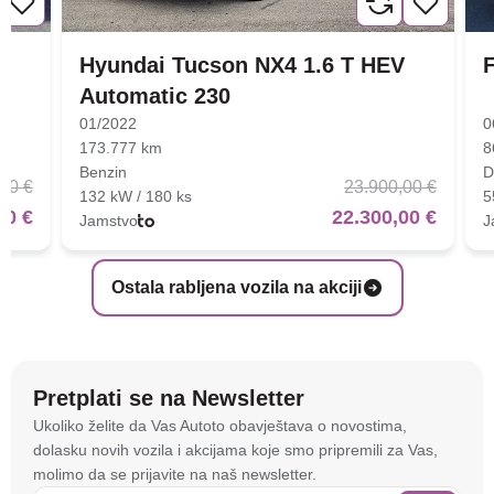
Hyundai Tucson NX4 1.6 T HEV
F
Automatic 230
01/2022
0
173.777 km
8
Benzin
D
00 €
23.900,00 €
132 kW / 180 ks
5
00 €
22.300,00 €
Jamstvo
J
Ostala rabljena vozila na akciji
Pretplati se na Newsletter
Na stranici
autoto.hr
koristimo kolačiće i slične
Ukoliko želite da Vas Autoto obavještava o novostima,
tehnologije kako bismo spremali i pristupali
dolasku novih vozila i akcijama koje smo pripremili za Vas,
informacijama na vašem uređaju. To nam omogućuje
molimo da se prijavite na naš newsletter.
da poboljšamo funkcionalnost stranice, analiziramo