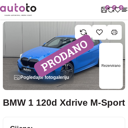
Naslovnica
Rabljena vozila
BMW
1
BMW 1 120d Xdrive M-Spo
0
0
0
Rezervirano
Pogledajte fotogaleriju
BMW 1 120d Xdrive M-Sport