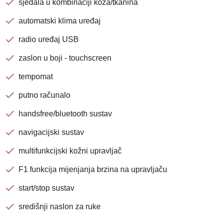
sjedala u kombinaciji koža/tkanina
Nova lokacija - Slavonska
avenija 102, Resnik
automatski klima uređaj
radio uređaj USB
Brza pretraga
Napredna pretraga
zaslon u boji - touchscreen
tempomat
Traži
putno računalo
handsfree/bluetooth sustav
navigacijski sustav
multifunkcijski kožni upravljač
F1 funkcija mijenjanja brzina na upravljaču
start/stop sustav
središnji naslon za ruke