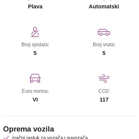
Plava
Automatski
Broj sjedala:
Broj vrata:
5
5
Euro norma:
CO2:
VI
117
Oprema vozila
zračni jastuk za vozača i suvozača