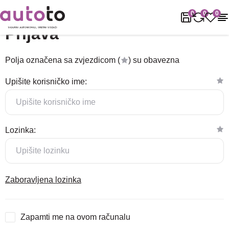
Naslovnica
Prijava
0
0
0
Prijava
Polja označena sa zvjezdicom (
) su obavezna
Upišite korisničko ime:
Lozinka:
Zaboravljena lozinka
Zapamti me na ovom računalu