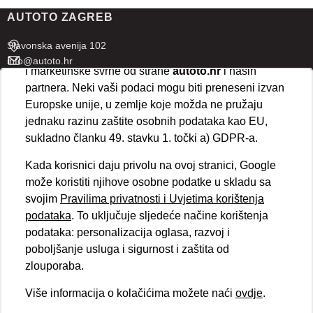
prihvaćate isključivo osnovne kolačiće potrebne za
AUTOTO ZAGREB
ispravno funkcioniranje stranice. Odabirom
„Prihvaćam“
omogućujete spremanje svih vrsta
Slavonska avenija 102
kolačića na vaš uređaj i njihovu obradu za analitičke
info@autoto.hr
i marketinške svrhe od strane
autoto.hr
i naših
Pon - Pet 07:30-18:00
partnera. Neki vaši podaci mogu biti preneseni izvan
Sub 08:00-13:00
Europske unije, u zemlje koje možda ne pružaju
jednaku razinu zaštite osobnih podataka kao EU,
AUTOTO SPLIT
sukladno članku 49. stavku 1. točki a) GDPR-a.
Ul. kralja Stjepana Držislava 18
Kada korisnici daju privolu na ovoj stranici, Google
info@autoto.hr
može koristiti njihove osobne podatke u skladu sa
Pon - Pet 08:00-17:00
svojim
Pravilima privatnosti i Uvjetima korištenja
Sub 08:00-13:00
podataka
. To uključuje sljedeće načine korištenja
podataka: personalizacija oglasa, razvoj i
BRZI LINKOVI
poboljšanje usluga i sigurnost i zaštita od
Novosti
zlouporaba.
Politika kolačića
Politika privatnosti
Više informacija o kolačićima možete naći
ovdje
.
VELEPRODAJA
Obvezni podaci