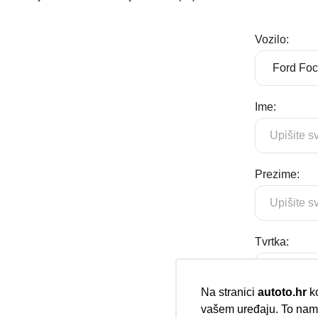
Vozilo:
Ime:
Prezime:
Tvrtka:
Na stranici
autoto.hr
ko
vašem uređaju. To nam 
E-mail: