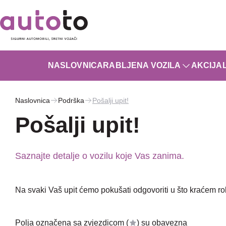
NASLOVNICA
RABLJENA VOZILA
AKCIJA
Naslovnica
Podrška
Pošalji upit!
Pošalji upit!
Saznajte detalje o vozilu koje Vas zanima.
Na svaki Vaš upit ćemo pokušati odgovoriti u što kraćem r
Polja označena sa zvjezdicom (
) su obavezna