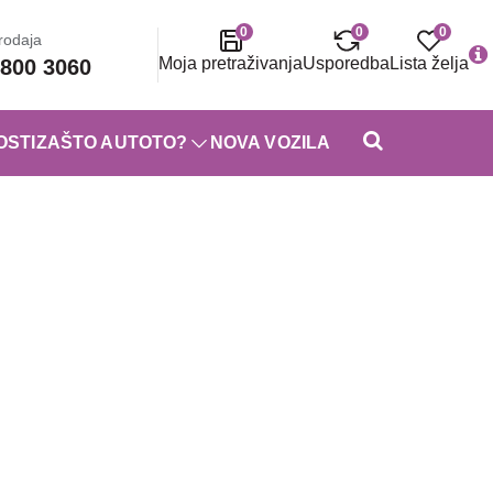
0
0
0
rodaja
Moja pretraživanja
Usporedba
Lista želja
800 3060
OSTI
ZAŠTO AUTOTO?
NOVA VOZILA