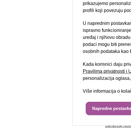
prikazujemo personalizi
profili koji povezuju po
U naprednim postavkam
Telefon/mobi
Nova lokacija 
ispravno funkcioniranj
uređaj i njihovu obradu
podaci mogu biti prene
osobnih podataka kao E
Poruka:
Kada korisnici daju pri
Pravilima privatnosti i
personalizacija oglasa, 
Više informacija o kol
Unesite kod 
Napredne postavke
Generiraj nov