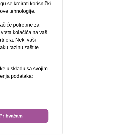
u se kreirati korisnički
 ove tehnologije.
lačiće potrebne za
ija 102, Resnik
vrsta kolačića na vaš
rtnera. Neki vaši
aku razinu zaštite
tke u skladu sa svojim
štenja podataka:
ži
Prihvaćam