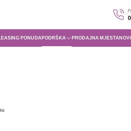
P
0
LEASING PONUDA
PODRŠKA
PRODAJNA MJESTA
NOV
oku