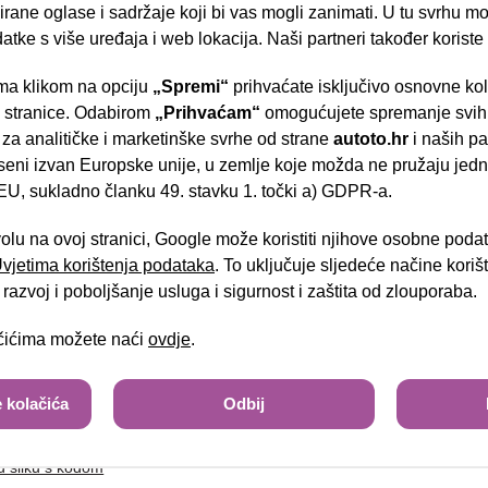
rane oglase i sadržaje koji bi vas mogli zanimati. U tu svrhu mog
datke s više uređaja i web lokacija. Naši partneri također koriste
a klikom na opciju
„Spremi“
prihvaćate isključivo osnovne ko
tel:
- Slavonska aven
e stranice. Odabirom
„Prihvaćam“
omogućujete spremanje svih 
 za analitičke i marketinške svrhe od strane
autoto.hr
i naših pa
seni izvan Europske unije, u zemlje koje možda ne pružaju jedn
U, sukladno članku 49. stavku 1. točki a) GDPR-a.
Brza pretraga
Napredna pretraga
volu na ovoj stranici, Google može koristiti njihove osobne poda
 Uvjetima korištenja podataka
. To uključuje sljedeće načine kori
Tra
razvoj i poboljšanje usluga i sigurnost i zaštita od zlouporaba.
ačićima možete naći
ovdje
.
sa slike
 kolačića
Odbij
u sliku s kodom