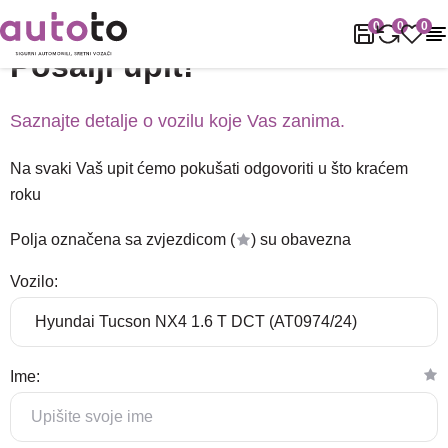
Naslovnica
Podrška
Pošalji upit!
0
0
0
Pošalji upit!
Saznajte detalje o vozilu koje Vas zanima.
Na svaki Vaš upit ćemo pokušati odgovoriti u što kraćem
roku
Polja označena sa zvjezdicom (
) su obavezna
Vozilo:
Ime: