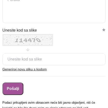
Nova lokacija - Slavonska
Unesite kod sa slike
avenija 102, Resnik
Brza pretraga
Napredna pretraga
Traži
Generiraj novu sliku s kodom
Podaci prikupljeni ovim obrascem neće biti javno objavljeni, niti će